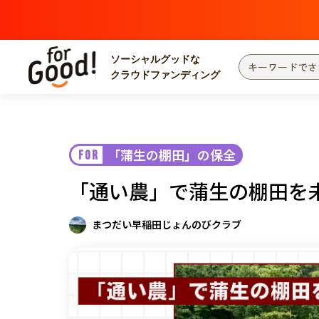
ソーシャルグッドな
クラウドファンディング
プロジェクトからさがす
注目
新着
「蒲生の棚田」の保全
FOR
カテゴリーからさがす
国際協力
医療
「通い農」で蒲生の棚田を
災害
社会貢献
北海道・東北
地域からさがす
まつだい早稲田じょんのびクラブ
関東
中部
近畿