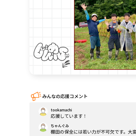
中国
四国
九州・沖縄
みんなの応援コメント
tookamachi
応援しています！
ちゃんぐみ
棚田の保全には若い力が不可欠です。大