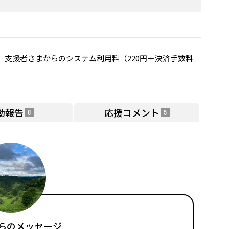
支援者さまからのシステム利用料（220円＋決済手数料
動報告
応援コメント
0
5
らのメッセージ