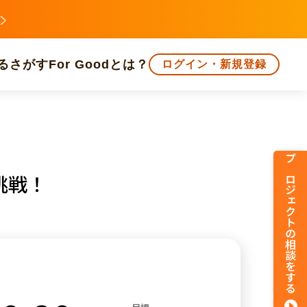
る
さがす
For Goodとは？
ログイン・新規登録
文化
環境・エシカル
人権・マイノリティ
プロジェクトの相談をする
挑戦！
知