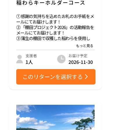
稲わらキーホルダーコース
① 感謝の気持ちを込めたお礼のお手紙をメ
ールにてお届けします！
② 「棚田プロジェクト2026」の活動報告を
メールにてお届けします！
③ 蒲生の棚田で収穫した稲わらを使用し
た、手作りキーホルダーをお届けします！
一つひとつサークルメンバーが手作業で制
作します。
お届け予定
支援者
※制作上の都合により作成が困難となった
2026-11-30
1人
場合は、代替品をお送りする場合がありま
す。
このリターンを選択する