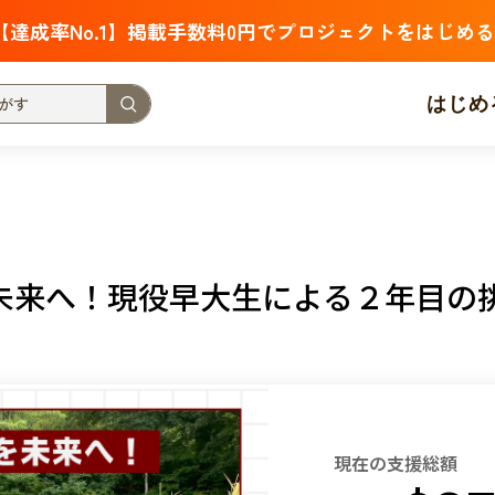
【達成率No.1】掲載手数料0円でプロジェクトをはじめる
はじめ
支援金額が多い
支援人数が多い
終了日が近い
・福祉
子ども・教育
動物
地域活性
フード・農業
未来へ！現役早大生による２年目の
北海道
青森
岩手
宮城
秋田
山形
福島
茨城
栃木
群馬
埼玉
千葉
東京
神奈川
新潟
富山
石川
福井
山梨
長野
岐阜
静岡
愛
現在の支援総額
三重
滋賀
京都
大阪
兵庫
奈良
和歌山