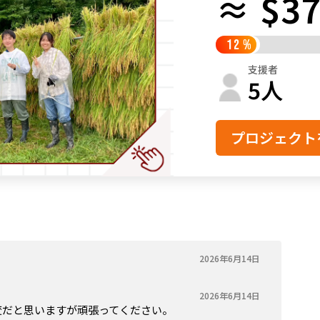
≈ $37
鳥取
島根
岡山
広島
山口
12
%
徳島
香川
愛媛
高知
支援者
福岡
佐賀
長崎
熊本
大分
宮崎
鹿児島
沖縄
5
人
プロジェクト
2026年6月14日
2026年6月14日
変だと思いますが頑張ってください。