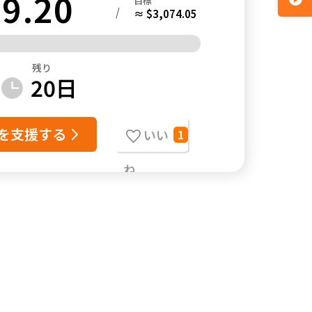
9.20
目標
/
≈ $3,074.05
残り
20
日
を支援する
いい
1
ね