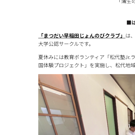
「蒲生
■
「まつだい早稲田じょんのびクラブ」
は
大学公認サークルです。
夏休みには教育ボランティア「松代塾Jr
国体験プロジェクト」を実施し、松代地