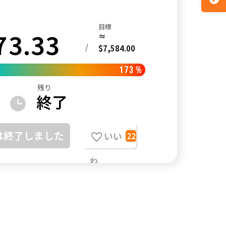
目標
73.33
≈
/
$7,584.00
173
%
残り
終了
は終了しました
いい
22
ね