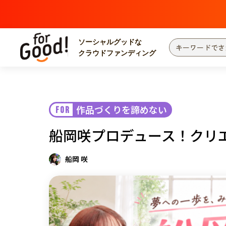
ソーシャルグッドな
クラウドファンディング
プロジェクトからさがす
注目
新着
作品づくりを諦めない
FOR
カテゴリーからさがす
国際協力
医療
船岡咲プロデュース！クリ
災害
社会貢献
北海道・東北
地域からさがす
船岡 咲
関東
中部
近畿