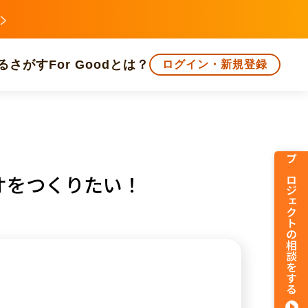
る
さがす
For Goodとは？
ログイン・新規登録
文化
環境・エシカル
人権・マイノリティ
プロジェクトの相談をする
オをつくりたい！
知