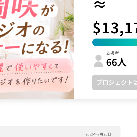
≈
鳥取
島根
岡山
広島
山口
$13,1
徳島
香川
愛媛
高知
福岡
佐賀
長崎
熊本
大分
宮崎
鹿児島
沖縄
支援者
66
人
プロジェクト
2026年7月26日