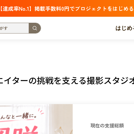
【達成率No.1】掲載手数料0円でプロジェクトをはじめる
はじめ
支援金額が多い
支援人数が多い
終了日が近い
・福祉
子ども・教育
動物
地域活性
フード・農業
エイターの挑戦を支える撮影スタジ
北海道
青森
岩手
宮城
秋田
山形
福島
茨城
栃木
群馬
埼玉
千葉
東京
神奈川
新潟
富山
石川
福井
山梨
長野
岐阜
静岡
愛
現在の支援総額
三重
滋賀
京都
大阪
兵庫
奈良
和歌山