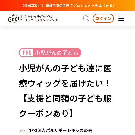
【達成率No.1】掲載手数料0円でプロジェクトをはじめる
ソーシャルグッドな
ログイン
クラウドファンディング
プロジェクトからさがす
小児がんの子ども
FOR
注目
新着
支援金額が多い
プロジェクトからさがす
注目
新着
支援金額
支援人数が多い
終了日が近い
小児がんの子ども達に医
カテゴリーからさがす
国際協力
医療・福祉
カテゴリーからさがす
人権・マイノリティ
療ウィッグを届けたい！
国際協力
医療・福祉
子ども・教育
動物
地域活性
フード・農業
文化
北海道・東北
地域からさがす
北海
【支援と同額の子ども服
環境・エシカル
人権・マイノリティ
関東
茨城
災害
クーポンあり】
社会貢献
中部
地域からさがす
新潟
北海道・東北
近畿
NPO法人パルサポートキッズの会
三重
北海道
青森
岩手
宮城
秋田
山形
福島