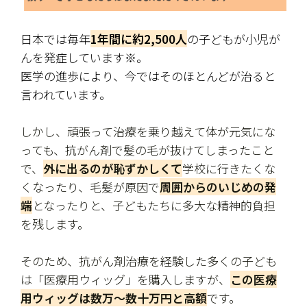
日本では毎年
1年間に約2,500人
の子どもが小児が
んを発症しています※。
医学の進歩により、今ではそのほとんどが治ると
言われています。
しかし、頑張って治療を乗り越えて体が元気にな
っても、抗がん剤で髪の毛が抜けてしまったこと
で、
外に出るのが恥ずかしくて
学校に行きたくな
くなったり、毛髪が原因で
周囲からのいじめの発
端
となったりと、子どもたちに多大な精神的負担
を残します。
そのため、抗がん剤治療を経験した多くの子ども
は「医療用ウィッグ」を購入しますが、
この医療
用ウィッグは数万～数十万円と高額
です。