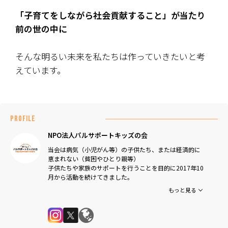
「子育てをしながら社会貢献すること」が当たり
前の世の中に―――
そんな明るい未来を私たちは作っていきたいと考
えています。
PROFILE
NPO法人パルサポートキッズの会
当会は病気（小児がん等）の子供たち、または経済的に
恵まれない（貧困やひとり親等）
子供たちや家族のサポートを行うことを目的に2017年10
月から活動を続けてきました。
理事長の稲田が小児がんの専門医であることから小児が
もっと見る
んの子供たちに
医療用ウィッグや医療用帽子を無償提供することからス
タートし、更に、病気や経済的に恵まれず困難に立ち向
かっている子供たちに食品や衣服などをプレゼントする