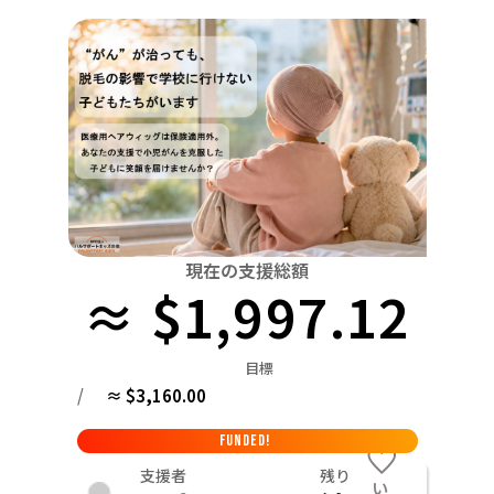
関東
中国
鳥取
茨城
栃木
群馬
埼玉
千葉
東京
神奈川
四国
徳島
中部
新潟
富山
石川
福井
山梨
長野
岐阜
九州・沖縄
福岡
近畿
三重
滋賀
京都
大阪
兵庫
奈良
和歌山
中国
鳥取
島根
岡山
広島
山口
四国
現在の支援総額
≈ $1,997.12
徳島
香川
愛媛
高知
九州・沖縄
福岡
佐賀
長崎
熊本
大分
宮崎
鹿児島
目標
/
≈ $3,160.00
FUNDED!
支援者
残り
い