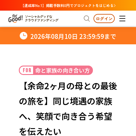
【達成率No.1】掲載手数料0円でプロジェクトをはじめる
ソーシャルグッドな
ログイン
クラウドファンディング
2026年08月10日 23:59:59まで
プロジェクトからさがす
注目
新着
支援金額が多い
プロジェクトからさがす
注目
新着
支援金額
支援人数が多い
終了日が近い
命と家族の向き合い方
FOR
カテゴリーからさがす
国際協力
医療・福祉
カテゴリーからさがす
人権・マイノリティ
国際協力
医療・福祉
子ども・教育
【余命2ヶ月の母との最後
動物
地域活性
フード・農業
文化
北海道・東北
地域からさがす
北海
の旅を】同じ境遇の家族
環境・エシカル
人権・マイノリティ
関東
茨城
災害
社会貢献
へ、笑顔で向き合う希望
中部
地域からさがす
新潟
北海道・東北
を伝えたい
近畿
三重
北海道
青森
岩手
宮城
秋田
山形
福島