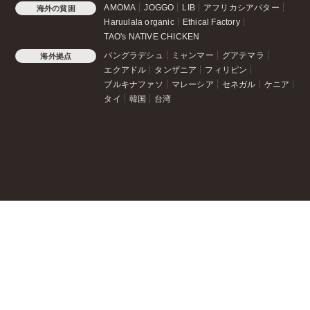
AMOMA
JOGGO
LIB
アフリカシアバター
海外の貧困
Haruulala organic
Ethical Factory
TAO's NATIVE CHICKEN
バングラデシュ
ミャンマー
グアテマラ
海外拠点
エクアドル
タンザニア
フィリピン
ブルキナファソ
マレーシア
セネガル
ケニア
タイ
韓国
台湾