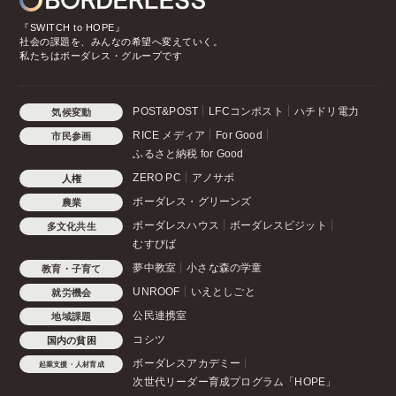
『SWITCH to HOPE』
社会の課題を、みんなの希望へ変えていく。
私たちはボーダレス・グループです
POST&POST
LFCコンポスト
ハチドリ電力
気候変動
RICE メディア
For Good
市民参画
ふるさと納税 for Good
ZERO PC
アノサポ
人権
ボーダレス・グリーンズ
農業
ボーダレスハウス
ボーダレスビジット
多文化共生
むすびば
夢中教室
小さな森の学童
教育・子育て
UNROOF
いえとしごと
就労機会
公民連携室
地域課題
コシツ
国内の貧困
ボーダレスアカデミー
起業支援・人材育成
次世代リーダー育成プログラム「HOPE」