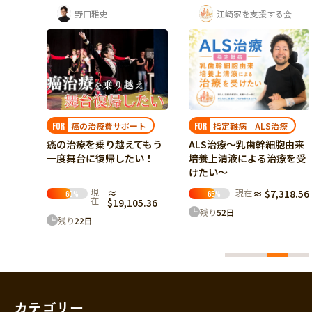
野口雅史
江崎家を支援する会
う！
癌の治療費サポート
指定難病 ALS治療
FOR
FOR
をなく
癌の治療を乗り越えてもう
ALS治療～乳歯幹細胞由来
がんの
一度舞台に復帰したい！
培養上清液による治療を受
けたい～
現
≈
現在
≈ $7,318.56
60
%
65
%
在
7.44
$19,105.36
残り
52
日
残り
22
日
カテゴリー