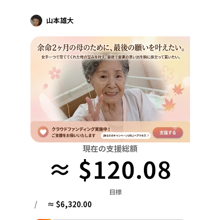
関東
中国
鳥取
山本雄大
茨城
栃木
群馬
埼玉
千葉
東京
神奈川
四国
徳島
中部
新潟
富山
石川
福井
山梨
長野
岐阜
九州・沖縄
福岡
近畿
三重
滋賀
京都
大阪
兵庫
奈良
和歌山
中国
鳥取
島根
岡山
広島
山口
四国
徳島
香川
愛媛
高知
九州・沖縄
現在の支援総額
福岡
佐賀
長崎
熊本
大分
宮崎
鹿児島
≈ $120.08
目標
/
≈ $6,320.00