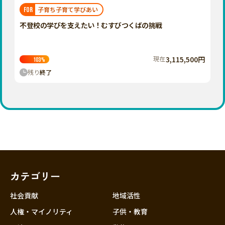
福岡
佐賀
長崎
熊本
大分
埼玉
子育ち子育て学びあい
FOR
宮崎
鹿児島
沖縄
千葉
不登校の学びを支えたい！むすびつくばの挑戦
東京
神奈川
現在
3,115,500円
103
%
中部
残り
終了
新潟
富山
石川
福井
山梨
長野
カテゴリー
岐阜
静岡
社会貢献
地域活性
愛知
人権・マイノリティ
子供・教育