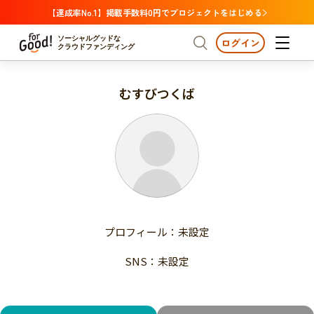
【達成率No.1】掲載手数料0円でプロジェクトをはじめる
ソーシャルグッドな
ログイン
クラウドファンディング
むすびつくば
プロジェクトからさがす
注目
新着
支援金額が多い
プロジェクトからさがす
注目
新着
支援人数が多い
終了日が近い
支援金額が多い
カテゴリーからさがす
支援人数が多い
国際協力
医療・福祉
子ども・教育
終了日が近い
動物
地域活性
フード・農業
文化
カテゴリーからさがす
国際協力
プロフィール：未設定
環境・エシカル
人権・マイノリティ
医療・福祉
災害
社会貢献
SNS：未設定
子ども・教育
動物
地域からさがす
地域活性
北海道・東北
フード・農業
文化
北海道
青森
岩手
宮城
秋田