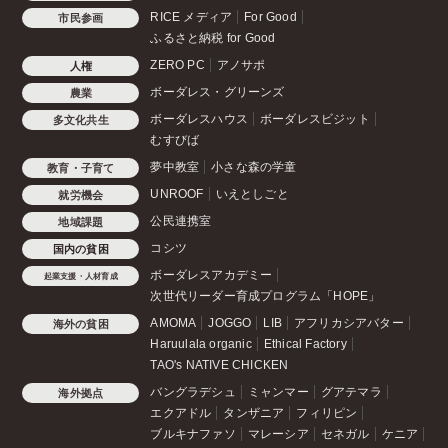
RICE メディア
For Good
市民参画
ふるさと納税 for Good
ZERO PC
アノサポ
人権
ボーダレス・グリーンズ
農業
ボーダレスハウス
ボーダレスビジット
多文化共生
むすびば
夢中教室
小さな森の学童
教育・子育て
UNROOF
いえとしごと
就労機会
公民連携室
地域課題
コシツ
国内の貧困
ボーダレスアカデミー
起業支援・人材育成
次世代リーダー育成プログラム「HOPE」
AMOMA
JOGGO
LIB
アフリカシアバター
海外の貧困
Haruulala organic
Ethical Factory
TAO's NATIVE CHICKEN
バングラデシュ
ミャンマー
グアテマラ
海外拠点
エクアドル
タンザニア
フィリピン
ブルキナファソ
マレーシア
セネガル
ケニア