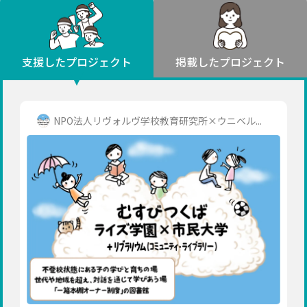
環境・エシカル
山形
福島
人権・マイノリティ
関東
災害
社会貢献
茨城
栃木
群馬
埼玉
千葉
支援したプロジェクト
掲載したプロジェクト
北海道・東北
東京
神奈川
地域からさがす
北海道
中部
青森
新潟
富山
石川
福井
山梨
NPO法人リヴォルヴ学校教育研究所×ウニベル...
岩手
長野
岐阜
静岡
愛知
宮城
近畿
秋田
三重
滋賀
京都
大阪
兵庫
山形
奈良
和歌山
中国
福島
鳥取
島根
岡山
広島
山口
関東
茨城
四国
栃木
徳島
香川
愛媛
高知
九州・沖縄
群馬