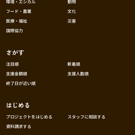
近畿
環境・エシカル
動物
三重
フード・農業
文化
滋賀
医療・福祉
災害
京都
国際協力
大阪
兵庫
さがす
奈良
和歌山
注目順
新着順
中国
支援金額順
支援人数順
鳥取
終了日が近い順
島根
岡山
はじめる
広島
山口
プロジェクトをはじめる
スタッフに相談する
四国
資料請求する
徳島