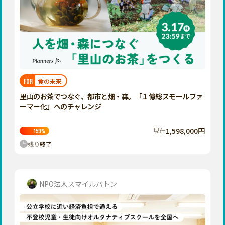
食の未来
FOR
里山のお茶でつなぐ、都市と畑・森。「１億総スモールファ
ーマー化」へのチャレンジ
現在
1,598,000円
159
%
残り
終了
NPO法人スマイルバトン