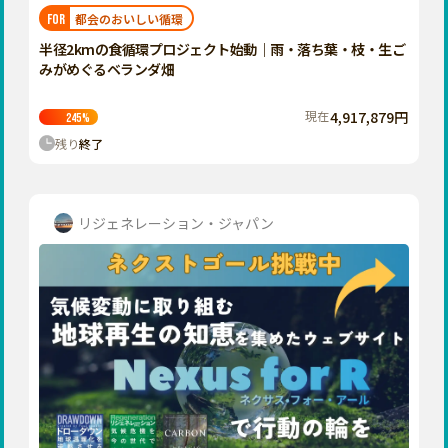
福岡
佐賀
長崎
熊本
大分
埼玉
都会のおいしい循環
FOR
宮崎
鹿児島
沖縄
千葉
半径2kmの食循環プロジェクト始動｜雨・落ち葉・枝・生ご
みがめぐるベランダ畑
東京
神奈川
現在
4,917,879円
245
%
中部
残り
終了
新潟
富山
石川
リジェネレーション・ジャパン
福井
山梨
長野
岐阜
静岡
愛知