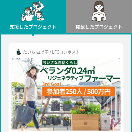
環境・エシカル
山形
福島
人権・マイノリティ
関東
災害
社会貢献
茨城
栃木
群馬
埼玉
千葉
支援したプロジェクト
掲載したプロジェクト
北海道・東北
東京
神奈川
地域からさがす
北海道
中部
青森
新潟
富山
石川
福井
山梨
たいら 由以子 / LFCコンポスト
岩手
長野
岐阜
静岡
愛知
宮城
近畿
秋田
三重
滋賀
京都
大阪
兵庫
山形
奈良
和歌山
中国
福島
鳥取
島根
岡山
広島
山口
関東
茨城
四国
栃木
徳島
香川
愛媛
高知
九州・沖縄
群馬