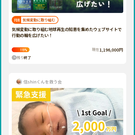
近畿
三重
滋賀
気候変動に取り組む
FOR
京都
気候変動に取り組む地球再生の知恵を集めたウェブサイトで
大阪
行動の輪を広げたい！
兵庫
現在
1,196,000円
119
%
奈良
残り
終了
和歌山
中国
鳥取
信shinくんを救う会
島根
岡山
広島
山口
四国
徳島