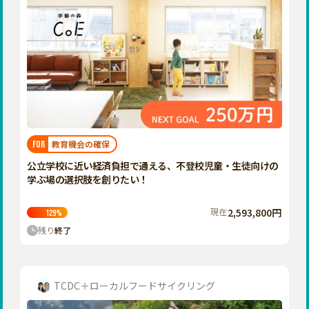
教育機会の確保
FOR
公立学校に近い経済負担で通える、不登校児童・生徒向けの
学ぶ場の選択肢を創りたい！
現在
2,593,800円
129
%
残り
終了
TCDC＋ローカルフードサイクリング