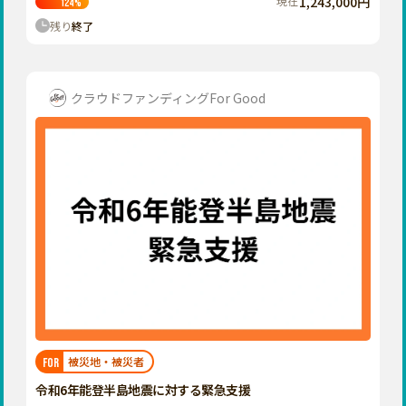
現在
1,243,000円
124
%
残り
終了
クラウドファンディングFor Good
被災地・被災者
FOR
令和6年能登半島地震に対する緊急支援