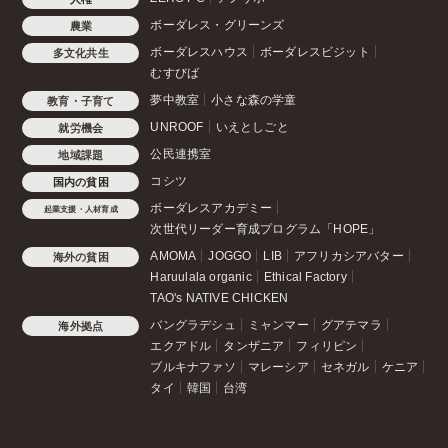
ボーダレス・グリーンズ
農業
ボーダレスハウス
ボーダレスビジット
多文化共生
むすびば
夢中教室
小さな森の学童
教育・子育て
UNROOF
いえとしごと
就労機会
公民連携室
地域課題
コシツ
国内の貧困
ボーダレスアカデミー
起業支援・人材育成
次世代リーダー育成プログラム「HOPE」
AMOMA
JOGGO
LIB
アフリカシアバター
海外の貧困
Haruulala organic
Ethical Factory
TAO's NATIVE CHICKEN
バングラデシュ
ミャンマー
グアテマラ
海外拠点
エクアドル
タンザニア
フィリピン
ブルキナファソ
マレーシア
セネガル
ケニア
タイ
韓国
台湾