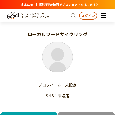
【達成率No.1】掲載手数料0円でプロジェクトをはじめる
ソーシャルグッドな
ログイン
クラウドファンディング
ローカルフードサイクリング
プロジェクトからさがす
注目
新着
支援金額が多い
プロジェクトからさがす
注目
新着
支援人数が多い
終了日が近い
支援金額が多い
カテゴリーからさがす
支援人数が多い
国際協力
医療・福祉
子ども・教育
終了日が近い
動物
地域活性
フード・農業
文化
カテゴリーからさがす
国際協力
プロフィール：未設定
環境・エシカル
人権・マイノリティ
医療・福祉
災害
社会貢献
SNS：未設定
子ども・教育
動物
地域からさがす
地域活性
北海道・東北
フード・農業
文化
北海道
青森
岩手
宮城
秋田