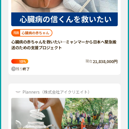
香川
愛媛
高知
九州・沖縄
福岡
心臓病の赤ちゃん
FOR
佐賀
心臓病の赤ちゃんを救いたい─ミャンマーから日本へ緊急搬
送のための支援プロジェクト
長崎
熊本
現在
21,838,000円
109
%
残り
終了
大分
宮崎
鹿児島
Planners（株式会社アイクリエイト）
沖縄