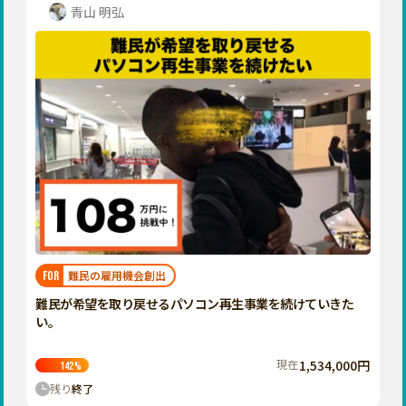
青山 明弘
難民の雇用機会創出
FOR
難民が希望を取り戻せるパソコン再生事業を続けていきた
い。
現在
1,534,000円
142
%
残り
終了