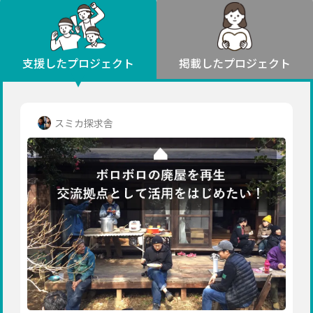
環境・エシカル
山形
福島
人権・マイノリティ
関東
災害
社会貢献
茨城
栃木
群馬
埼玉
千葉
支援したプロジェクト
掲載したプロジェクト
北海道・東北
東京
神奈川
地域からさがす
北海道
中部
青森
新潟
富山
石川
福井
山梨
スミカ探求舎
岩手
長野
岐阜
静岡
愛知
宮城
近畿
秋田
三重
滋賀
京都
大阪
兵庫
山形
奈良
和歌山
中国
福島
鳥取
島根
岡山
広島
山口
関東
茨城
四国
栃木
徳島
香川
愛媛
高知
九州・沖縄
群馬