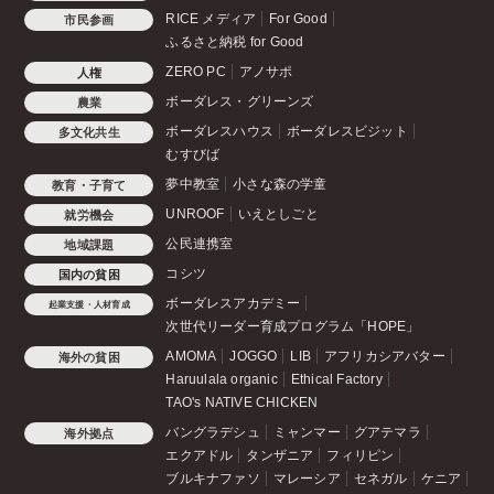
RICE メディア
For Good
市民参画
ふるさと納税 for Good
ZERO PC
アノサポ
人権
ボーダレス・グリーンズ
農業
ボーダレスハウス
ボーダレスビジット
多文化共生
むすびば
夢中教室
小さな森の学童
教育・子育て
UNROOF
いえとしごと
就労機会
公民連携室
地域課題
コシツ
国内の貧困
ボーダレスアカデミー
起業支援・人材育成
次世代リーダー育成プログラム「HOPE」
AMOMA
JOGGO
LIB
アフリカシアバター
海外の貧困
Haruulala organic
Ethical Factory
TAO's NATIVE CHICKEN
バングラデシュ
ミャンマー
グアテマラ
海外拠点
エクアドル
タンザニア
フィリピン
ブルキナファソ
マレーシア
セネガル
ケニア