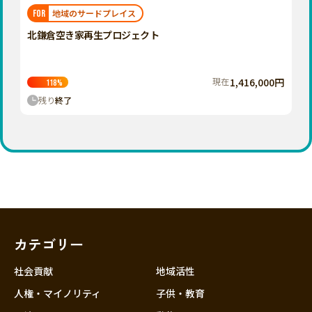
福岡
佐賀
長崎
熊本
大分
埼玉
地域のサードプレイス
FOR
宮崎
鹿児島
沖縄
千葉
北鎌倉空き家再生プロジェクト
東京
神奈川
現在
1,416,000円
118
%
中部
残り
終了
新潟
富山
石川
福井
山梨
長野
カテゴリー
岐阜
静岡
社会貢献
地域活性
愛知
人権・マイノリティ
子供・教育