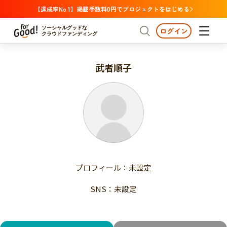
【達成率No.1】掲載手数料0円でプロジェクトをはじめる
ソーシャルグッドな
ログイン
クラウドファンディング
武者順子
プロジェクトからさがす
注目
新着
支援金額が多い
プロジェクトからさがす
注目
新着
支援人数が多い
終了日が近い
支援金額が多い
カテゴリーからさがす
支援人数が多い
国際協力
医療・福祉
子ども・教育
終了日が近い
動物
地域活性
フード・農業
文化
カテゴリーからさがす
国際協力
プロフィール：未設定
環境・エシカル
人権・マイノリティ
医療・福祉
災害
社会貢献
SNS：未設定
子ども・教育
動物
地域からさがす
地域活性
北海道・東北
フード・農業
文化
北海道
青森
岩手
宮城
秋田