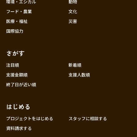
近畿
環境・エシカル
動物
三重
フード・農業
文化
滋賀
医療・福祉
災害
京都
国際協力
大阪
兵庫
さがす
奈良
和歌山
注目順
新着順
中国
支援金額順
支援人数順
鳥取
終了日が近い順
島根
岡山
はじめる
広島
山口
プロジェクトをはじめる
スタッフに相談する
四国
資料請求する
徳島