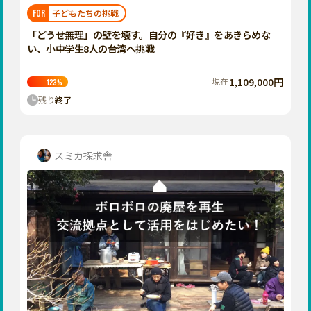
福岡
佐賀
長崎
熊本
大分
埼玉
子どもたちの挑戦
FOR
宮崎
鹿児島
沖縄
千葉
「どうせ無理」の壁を壊す。自分の『好き』をあきらめな
い、小中学生8人の台湾へ挑戦
東京
神奈川
現在
1,109,000円
123
%
中部
残り
終了
新潟
富山
石川
スミカ探求舎
福井
山梨
長野
岐阜
静岡
愛知