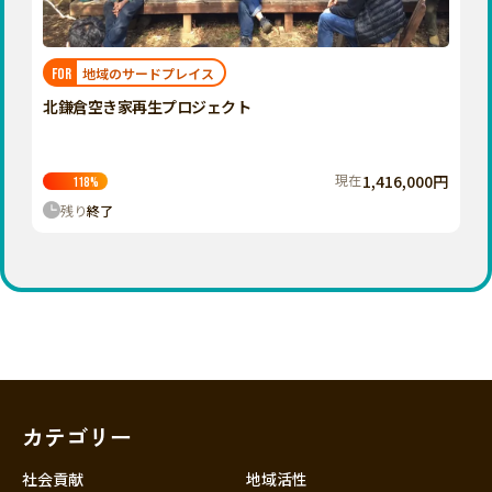
近畿
三重
滋賀
地域のサードプレイス
FOR
京都
北鎌倉空き家再生プロジェクト
大阪
兵庫
現在
1,416,000円
118
%
奈良
残り
終了
和歌山
中国
鳥取
島根
岡山
広島
山口
カテゴリー
四国
徳島
社会貢献
地域活性