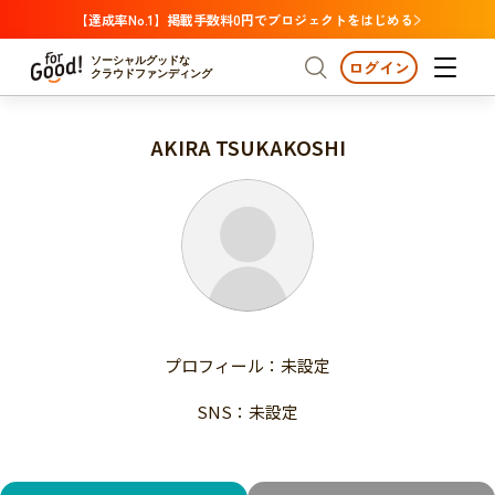
【達成率No.1】掲載手数料0円でプロジェクトをはじめる
ソーシャルグッドな
ログイン
クラウドファンディング
AKIRA TSUKAKOSHI
プロジェクトからさがす
注目
新着
支援金額が多い
プロジェクトからさがす
注目
新着
支援人数が多い
終了日が近い
支援金額が多い
カテゴリーからさがす
支援人数が多い
国際協力
医療・福祉
子ども・教育
終了日が近い
動物
地域活性
フード・農業
文化
カテゴリーからさがす
国際協力
プロフィール：未設定
環境・エシカル
人権・マイノリティ
医療・福祉
災害
社会貢献
SNS：未設定
子ども・教育
動物
地域からさがす
地域活性
北海道・東北
フード・農業
文化
北海道
青森
岩手
宮城
秋田