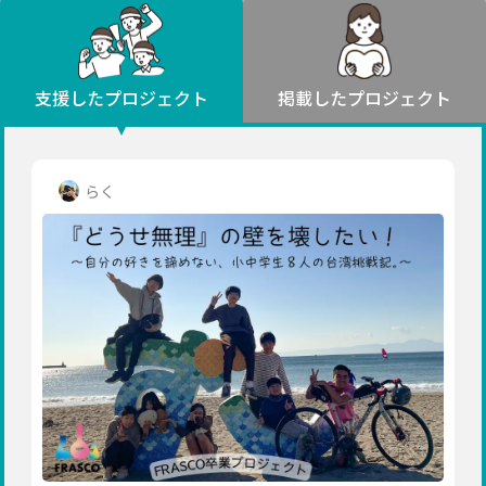
環境・エシカル
山形
福島
人権・マイノリティ
関東
災害
社会貢献
茨城
栃木
群馬
埼玉
千葉
支援したプロジェクト
掲載したプロジェクト
北海道・東北
東京
神奈川
地域からさがす
北海道
中部
青森
新潟
富山
石川
福井
山梨
らく
岩手
長野
岐阜
静岡
愛知
宮城
近畿
秋田
三重
滋賀
京都
大阪
兵庫
山形
奈良
和歌山
中国
福島
鳥取
島根
岡山
広島
山口
関東
茨城
四国
栃木
徳島
香川
愛媛
高知
九州・沖縄
群馬