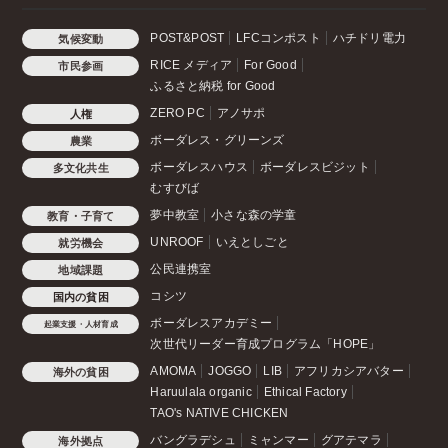
POST&POST
LFCコンポスト
ハチドリ電力
気候変動
RICE メディア
For Good
市民参画
ふるさと納税 for Good
ZERO PC
アノサポ
人権
ボーダレス・グリーンズ
農業
ボーダレスハウス
ボーダレスビジット
多文化共生
むすびば
夢中教室
小さな森の学童
教育・子育て
UNROOF
いえとしごと
就労機会
公民連携室
地域課題
コシツ
国内の貧困
ボーダレスアカデミー
起業支援・人材育成
次世代リーダー育成プログラム「HOPE」
AMOMA
JOGGO
LIB
アフリカシアバター
海外の貧困
Haruulala organic
Ethical Factory
TAO's NATIVE CHICKEN
バングラデシュ
ミャンマー
グアテマラ
海外拠点