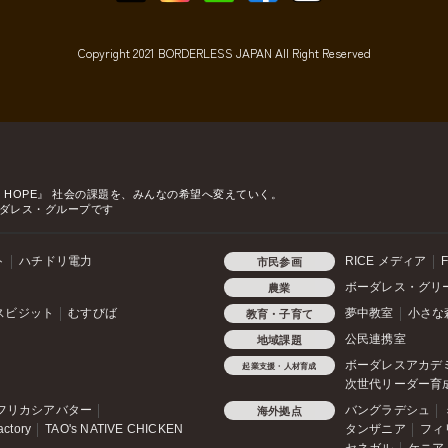
Copyright 2021 BORDERLESS JAPAN All Right Reserved
o HOPE』
社会の課題を、みんなの希望へ変えていく。
ダレス・グループです
ト
ハチドリ電力
RICE メディア
F
市民参画
ボーダレス・グリ
農業
スビジット
むすびば
夢中教室
小さな
教育・子育て
公民連携室
地域課題
ボーダレスアカデ
起業支援・人材育成
次世代リーダー育
フリカシアバター
バングラデシュ
海外拠点
actory
TAO's NATIVE CHICKEN
タンザニア
フィ