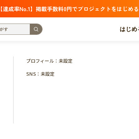
【達成率No.1】掲載手数料0円でプロジェクトをはじめる
はじめ
支援金額が多い
支援人数が多い
終了日が近い
プロフィール：未設定
・福祉
子ども・教育
動物
地域活性
フード・農業
SNS：未設定
北海道
青森
岩手
宮城
秋田
山形
福島
茨城
栃木
群馬
埼玉
千葉
東京
神奈川
新潟
富山
石川
福井
山梨
長野
岐阜
静岡
愛
三重
滋賀
京都
大阪
兵庫
奈良
和歌山