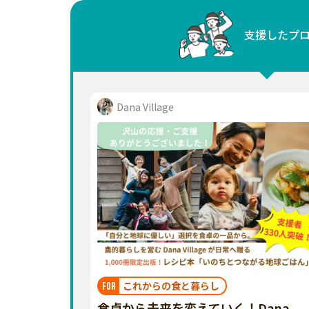
中国
支援したプ
四国
九州・沖縄
Dana Village
これからの食と暮らし
FOR
食卓から未来を変えていく！Dana