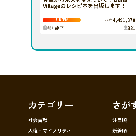
Villageのレシピ本を出版します！
現在
4,491,87
FUNDED!
終了
331
残り
カテゴリー
さが
社会貢献
注目順
人権・マイノリティ
新着順