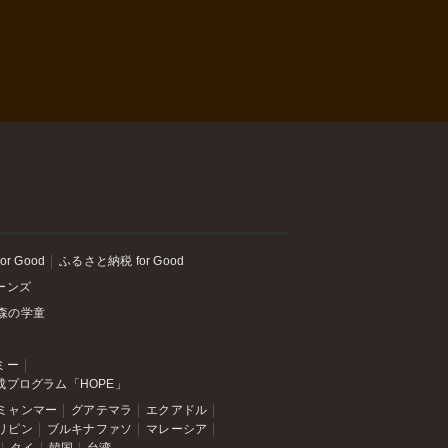
or Good
ふるさと納税 for Good
ーンズ
森の学童
ミー
成プログラム「HOPE」
ミャンマー
グアテマラ
エクアドル
リピン
ブルキナファソ
マレーシア