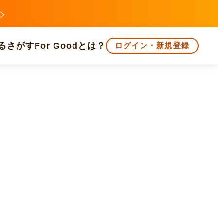
る
さがす
For Goodとは？
ログイン・新規登録
文化
環境・エシカル
人権・マイノリティ
知