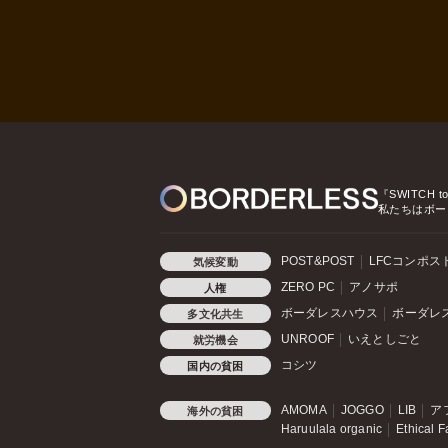
『SWITCH t
私たちはボー
POST&POST
LFCコンポス
気候変動
ZERO PC
アノサポ
人権
ボーダレスハウス
ボーダレ
多文化共生
UNROOF
いえとしごと
就労機会
コシツ
国内の貧困
AMOMA
JOGGO
LIB
ア
海外の貧困
Haruulala organic
Ethical F