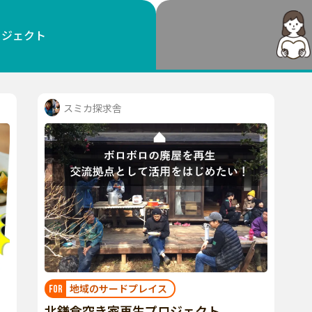
鳥取
島根
岡山
広島
山口
ロジェクト
徳島
香川
愛媛
高知
福岡
佐賀
長崎
熊本
大分
宮崎
鹿児島
沖縄
スミカ探求舎
地域のサードプレイス
FOR
北鎌倉空き家再生プロジェクト