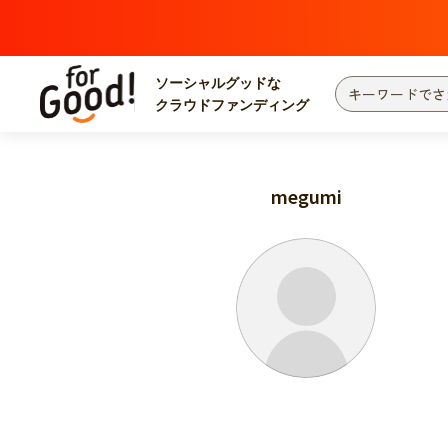
ソーシャルグッドな
クラウドファンディング
プロジェクトからさがす
注目
新着
megumi
カテゴリーからさがす
国際協力
医療
災害
社会貢献
北海道・東北
地域からさがす
関東
中部
近畿