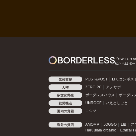
『SWITCH t
私たちはボー
POST&POST
LFCコンポス
気候変動
ZERO PC
アノサポ
人権
ボーダレスハウス
ボーダレ
多文化共生
UNROOF
いえとしごと
就労機会
コシツ
国内の貧困
AMOMA
JOGGO
LIB
ア
海外の貧困
Haruulala organic
Ethical F