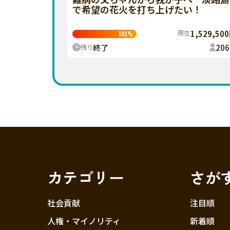
で希望の花火を打ち上げたい！
現在
1,529,50
102
%
終了
206
残り
カテゴリー
さが
社会貢献
注目順
人権・マイノリティ
新着順