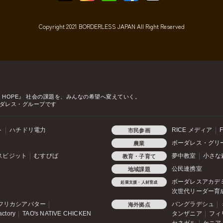
Copyright 2021 BORDERLESS JAPAN All Right Reserved
o HOPE』
社会の課題を、みんなの希望へ変えていく。
ダレス・グループです
ト
ハチドリ電力
RICE メディア
F
市民参画
ボーダレス・グリ
農業
スビジット
むすびば
夢中教室
小さな
教育・子育て
公民連携室
地域課題
ボーダレスアカデ
起業支援・人材育成
次世代リーダー育
フリカシアバター
バングラデシュ
海外拠点
actory
TAO's NATIVE CHICKEN
タンザニア
フィ