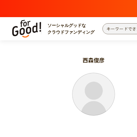
ソーシャルグッドな
クラウドファンディング
プロジェクトからさがす
注目
新着
西森俊彦
カテゴリーからさがす
国際協力
医療
災害
社会貢献
北海道・東北
地域からさがす
関東
中部
近畿