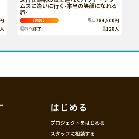
ムスに逢いに行く-本当の笑顔になれる
旅-
現在
784,500円
0円
FUNDED!
終了
128
人
人
残り
す
はじめる
プロジェクトをはじめる
スタッフに相談する