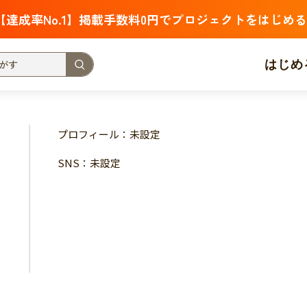
【達成率No.1】掲載手数料0円でプロジェクトをはじめる
はじめ
支援金額が多い
支援人数が多い
終了日が近い
プロフィール：未設定
・福祉
子ども・教育
動物
地域活性
フード・農業
SNS：未設定
北海道
青森
岩手
宮城
秋田
山形
福島
茨城
栃木
群馬
埼玉
千葉
東京
神奈川
新潟
富山
石川
福井
山梨
長野
岐阜
静岡
愛
三重
滋賀
京都
大阪
兵庫
奈良
和歌山