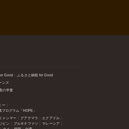
or Good
ふるさと納税 for Good
ーンズ
森の学童
ミー
成プログラム「HOPE」
ミャンマー
グアテマラ
エクアドル
リピン
ブルキナファソ
マレーシア