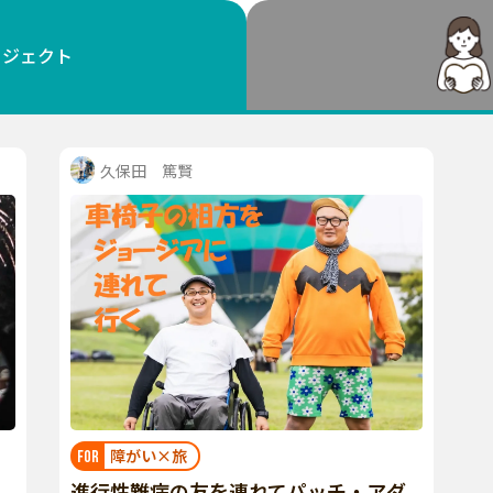
鳥取
島根
岡山
広島
山口
ロジェクト
徳島
香川
愛媛
高知
福岡
佐賀
長崎
熊本
大分
宮崎
鹿児島
沖縄
久保田 篤賢
障がい×旅
FOR
進行性難病の友を連れてパッチ・アダ