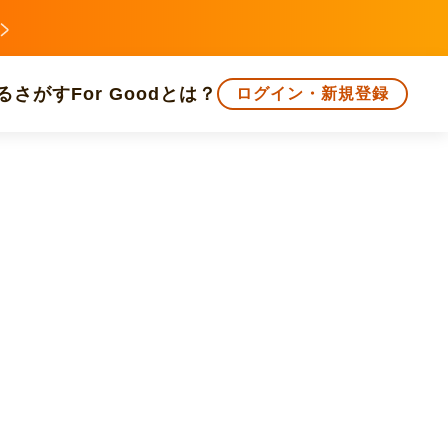
る
さがす
For Goodとは？
ログイン・新規登録
文化
環境・エシカル
人権・マイノリティ
知