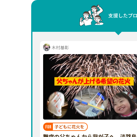
中国
支援したプ
四国
九州・沖縄
木村基彰
子どもに花火を
FOR
難病の父ちゃんから我が子へ 淡路島