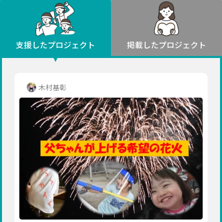
環境・エシカル
山形
福島
人権・マイノリティ
関東
災害
社会貢献
茨城
栃木
群馬
埼玉
千葉
支援したプロジェクト
掲載したプロジェクト
北海道・東北
東京
神奈川
地域からさがす
北海道
中部
青森
新潟
富山
石川
福井
山梨
木村基彰
岩手
長野
岐阜
静岡
愛知
宮城
近畿
秋田
三重
滋賀
京都
大阪
兵庫
山形
奈良
和歌山
中国
福島
鳥取
島根
岡山
広島
山口
関東
茨城
四国
栃木
徳島
香川
愛媛
高知
九州・沖縄
群馬