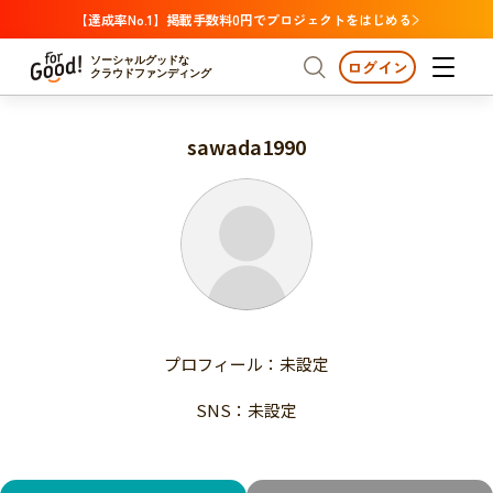
【達成率No.1】掲載手数料0円でプロジェクトをはじめる
ソーシャルグッドな
ログイン
クラウドファンディング
sawada1990
プロジェクトからさがす
注目
新着
支援金額が多い
プロジェクトからさがす
注目
新着
支援人数が多い
終了日が近い
支援金額が多い
カテゴリーからさがす
支援人数が多い
国際協力
医療・福祉
子ども・教育
終了日が近い
動物
地域活性
フード・農業
文化
カテゴリーからさがす
国際協力
プロフィール：未設定
環境・エシカル
人権・マイノリティ
医療・福祉
災害
社会貢献
SNS：未設定
子ども・教育
動物
地域からさがす
地域活性
北海道・東北
フード・農業
文化
北海道
青森
岩手
宮城
秋田