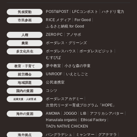
POST&POST
LFCコンポスト
ハチドリ電力
気候変動
RICE メディア
For Good
市民参画
ふるさと納税 for Good
ZERO PC
アノサポ
人権
ボーダレス・グリーンズ
農業
ボーダレスハウス
ボーダレスビジット
多文化共生
むすびば
夢中教室
小さな森の学童
教育・子育て
UNROOF
いえとしごと
就労機会
公民連携室
地域課題
コシツ
国内の貧困
ボーダレスアカデミー
起業支援・人材育成
次世代リーダー育成プログラム「HOPE」
AMOMA
JOGGO
LIB
アフリカシアバター
海外の貧困
Haruulala organic
Ethical Factory
TAO's NATIVE CHICKEN
バングラデシュ
ミャンマー
グアテマラ
海外拠点