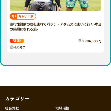
近畿
三重
滋賀
障がい×旅
FOR
京都
進行性難病の友を連れてパッチ・アダムスに逢いに行く-本当
大阪
の笑顔になれる旅-
兵庫
現在
784,500円
FUNDED!
奈良
残り
終了
和歌山
中国
鳥取
島根
岡山
広島
山口
カテゴリー
四国
徳島
社会貢献
地域活性