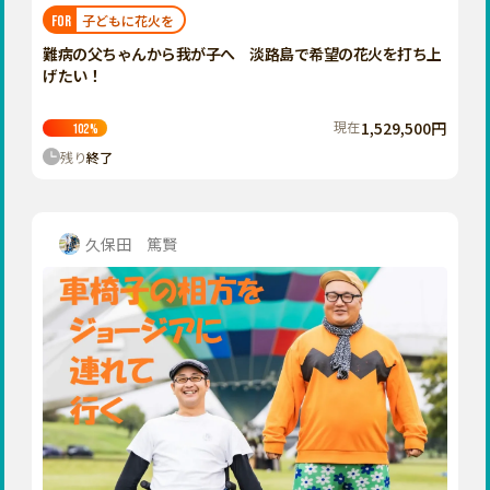
福岡
佐賀
長崎
熊本
大分
埼玉
子どもに花火を
FOR
宮崎
鹿児島
沖縄
千葉
難病の父ちゃんから我が子へ 淡路島で希望の花火を打ち上
げたい！
東京
神奈川
現在
1,529,500円
102
%
中部
残り
終了
新潟
富山
石川
久保田 篤賢
福井
山梨
長野
岐阜
静岡
愛知