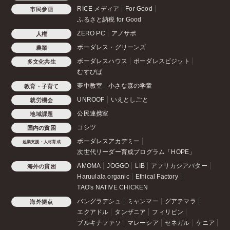
RICE メディア
For Good
市民参画
ふるさと納税 for Good
ZERO PC
アノサポ
人権
ボーダレス・グリーンズ
農業
ボーダレスハウス
ボーダレスビジット
多文化共生
むすびば
夢中教室
小さな森の学童
教育・子育て
UNROOF
いえとしごと
就労機会
公民連携室
地域課題
コシツ
国内の貧困
ボーダレスアカデミー
起業支援・人材育成
次世代リーダー育成プログラム「HOPE」
AMOMA
JOGGO
LIB
アフリカシアバター
海外の貧困
Haruulala organic
Ethical Factory
TAO's NATIVE CHICKEN
バングラデシュ
ミャンマー
グアテマラ
海外拠点
エクアドル
タンザニア
フィリピン
ブルキナファソ
マレーシア
セネガル
ケニア