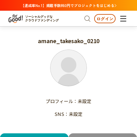
【達成率No.1】掲載手数料0円でプロジェクトをはじめる
ソーシャルグッドな
ログイン
クラウドファンディング
amane_takesako_0210
プロジェクトからさがす
注目
新着
支援金額が多い
プロジェクトからさがす
注目
新着
支援人数が多い
終了日が近い
支援金額が多い
カテゴリーからさがす
支援人数が多い
国際協力
医療・福祉
子ども・教育
終了日が近い
動物
地域活性
フード・農業
文化
カテゴリーからさがす
国際協力
プロフィール：未設定
環境・エシカル
人権・マイノリティ
医療・福祉
災害
社会貢献
SNS：未設定
子ども・教育
動物
地域からさがす
地域活性
北海道・東北
フード・農業
文化
北海道
青森
岩手
宮城
秋田