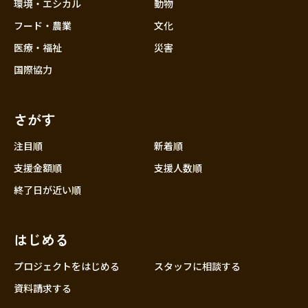
近畿
環境・エシカル
動物
三重
フード・農業
文化
滋賀
医療・福祉
災害
京都
国際協力
大阪
兵庫
さがす
奈良
和歌山
注目順
新着順
中国
支援金額順
支援人数順
鳥取
終了日が近い順
島根
岡山
はじめる
広島
山口
プロジェクトをはじめる
スタッフに相談する
四国
資料請求する
徳島