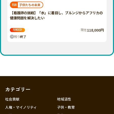
福岡
佐賀
長崎
熊本
大分
埼玉
子供たちの未来
FOR
宮崎
鹿児島
沖縄
千葉
【看護師の挑戦】「水」に着目し、ブルンジからアフリカの
健康問題を解決したい
東京
神奈川
現在
118,000円
FUNDED!
中部
残り
終了
新潟
富山
石川
福井
山梨
長野
カテゴリー
岐阜
静岡
社会貢献
地域活性
愛知
人権・マイノリティ
子供・教育