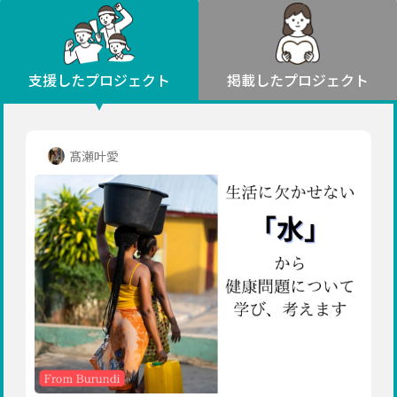
環境・エシカル
山形
福島
人権・マイノリティ
関東
災害
社会貢献
茨城
栃木
群馬
埼玉
千葉
支援したプロジェクト
掲載したプロジェクト
北海道・東北
東京
神奈川
地域からさがす
北海道
中部
青森
新潟
富山
石川
福井
山梨
髙瀬叶愛
岩手
長野
岐阜
静岡
愛知
宮城
近畿
秋田
三重
滋賀
京都
大阪
兵庫
山形
奈良
和歌山
中国
福島
鳥取
島根
岡山
広島
山口
関東
茨城
四国
栃木
徳島
香川
愛媛
高知
九州・沖縄
群馬