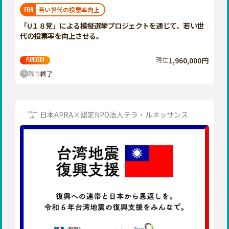
福岡
佐賀
長崎
熊本
大分
埼玉
若い世代の投票率向上
FOR
宮崎
鹿児島
沖縄
千葉
「U１８党」による模擬選挙プロジェクトを通じて、若い世
代の投票率を向上させる。
東京
神奈川
現在
1,960,000円
FUNDED!
中部
残り
終了
新潟
富山
石川
日本APRA×認定NPO法人テラ・ルネッサンス
福井
山梨
長野
岐阜
静岡
愛知