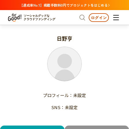
【達成率No.1】掲載手数料0円でプロジェクトをはじめる
ソーシャルグッドな
ログイン
クラウドファンディング
日野亨
プロジェクトからさがす
注目
新着
支援金額が多い
プロジェクトからさがす
注目
新着
支援人数が多い
終了日が近い
支援金額が多い
カテゴリーからさがす
支援人数が多い
国際協力
医療・福祉
子ども・教育
終了日が近い
動物
地域活性
フード・農業
文化
カテゴリーからさがす
国際協力
プロフィール：未設定
環境・エシカル
人権・マイノリティ
医療・福祉
災害
社会貢献
SNS：未設定
子ども・教育
動物
地域からさがす
地域活性
北海道・東北
フード・農業
文化
北海道
青森
岩手
宮城
秋田