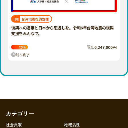
近畿
三重
滋賀
台湾地震復興支援
FOR
京都
復興への連帯と日本から恩返しを。令和6年台湾地震の復興
大阪
支援をみんなで。
兵庫
現在
6,247,000円
124
%
奈良
残り
終了
和歌山
中国
鳥取
島根
岡山
広島
山口
カテゴリー
四国
徳島
社会貢献
地域活性