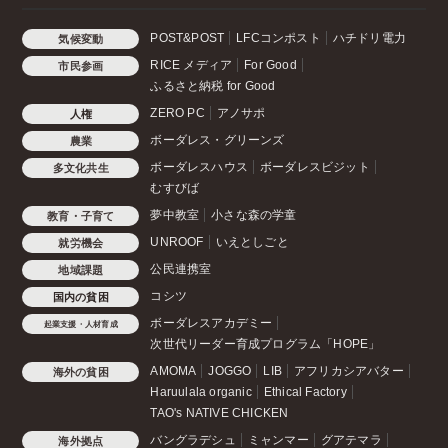
POST&POST
LFCコンポスト
ハチドリ電力
気候変動
RICE メディア
For Good
市民参画
ふるさと納税 for Good
ZERO PC
アノサポ
人権
ボーダレス・グリーンズ
農業
ボーダレスハウス
ボーダレスビジット
多文化共生
むすびば
夢中教室
小さな森の学童
教育・子育て
UNROOF
いえとしごと
就労機会
公民連携室
地域課題
コシツ
国内の貧困
ボーダレスアカデミー
起業支援・人材育成
次世代リーダー育成プログラム「HOPE」
AMOMA
JOGGO
LIB
アフリカシアバター
海外の貧困
Haruulala organic
Ethical Factory
TAO's NATIVE CHICKEN
バングラデシュ
ミャンマー
グアテマラ
海外拠点