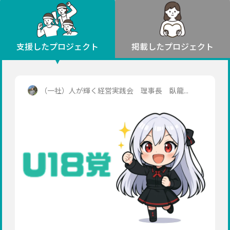
環境・エシカル
山形
福島
人権・マイノリティ
関東
災害
社会貢献
茨城
栃木
群馬
埼玉
千葉
支援したプロジェクト
掲載したプロジェクト
北海道・東北
東京
神奈川
地域からさがす
北海道
中部
青森
新潟
富山
石川
福井
山梨
（一社）人が輝く経営実践会 理事長 臥龍...
岩手
長野
岐阜
静岡
愛知
宮城
近畿
秋田
三重
滋賀
京都
大阪
兵庫
山形
奈良
和歌山
中国
福島
鳥取
島根
岡山
広島
山口
関東
茨城
四国
栃木
徳島
香川
愛媛
高知
九州・沖縄
群馬