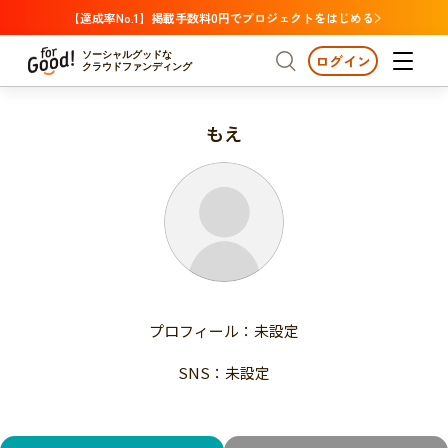
【達成率No.1】掲載手数料0円でプロジェクトをはじめる
ソーシャルグッドな
ログイン
クラウドファンディング
もえ
プロジェクトからさがす
注目
新着
支援金額が多い
プロジェクトからさがす
注目
新着
支援人数が多い
終了日が近い
支援金額が多い
カテゴリーからさがす
支援人数が多い
国際協力
医療・福祉
子ども・教育
終了日が近い
動物
地域活性
フード・農業
文化
カテゴリーからさがす
国際協力
プロフィール：未設定
環境・エシカル
人権・マイノリティ
医療・福祉
災害
社会貢献
SNS：未設定
子ども・教育
動物
地域からさがす
地域活性
北海道・東北
フード・農業
文化
北海道
青森
岩手
宮城
秋田