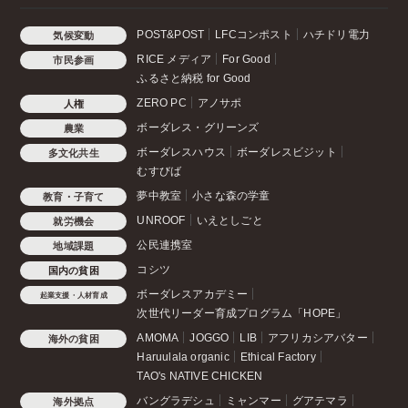
POST&POST
LFCコンポスト
ハチドリ電力
気候変動
RICE メディア
For Good
市民参画
ふるさと納税 for Good
ZERO PC
アノサポ
人権
ボーダレス・グリーンズ
農業
ボーダレスハウス
ボーダレスビジット
多文化共生
むすびば
夢中教室
小さな森の学童
教育・子育て
UNROOF
いえとしごと
就労機会
公民連携室
地域課題
コシツ
国内の貧困
ボーダレスアカデミー
起業支援・人材育成
次世代リーダー育成プログラム「HOPE」
AMOMA
JOGGO
LIB
アフリカシアバター
海外の貧困
Haruulala organic
Ethical Factory
TAO's NATIVE CHICKEN
バングラデシュ
ミャンマー
グアテマラ
海外拠点