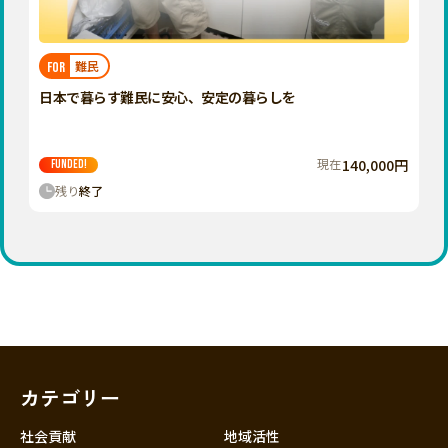
近畿
三重
滋賀
難民
FOR
京都
日本で暮らす難民に安心、安定の暮らしを
大阪
兵庫
現在
140,000円
FUNDED!
奈良
残り
終了
和歌山
中国
鳥取
島根
岡山
広島
山口
カテゴリー
四国
徳島
社会貢献
地域活性