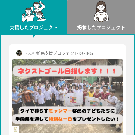
環境・エシカル
山形
福島
人権・マイノリティ
関東
災害
社会貢献
茨城
栃木
群馬
埼玉
千葉
支援したプロジェクト
掲載したプロジェクト
北海道・東北
東京
神奈川
地域からさがす
北海道
中部
青森
新潟
富山
石川
福井
山梨
同志社難民支援プロジェクトRe-ING
岩手
長野
岐阜
静岡
愛知
宮城
近畿
秋田
三重
滋賀
京都
大阪
兵庫
山形
奈良
和歌山
中国
福島
鳥取
島根
岡山
広島
山口
関東
茨城
四国
栃木
徳島
香川
愛媛
高知
九州・沖縄
群馬