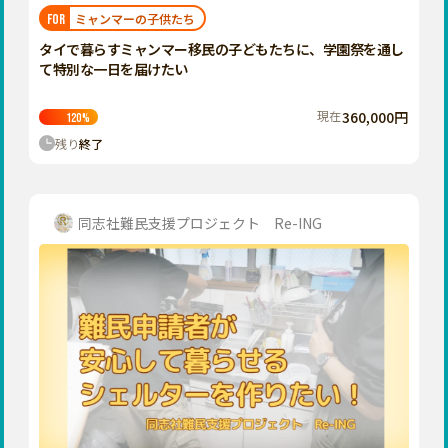
福岡
佐賀
長崎
熊本
大分
埼玉
ミャンマーの子供たち
FOR
宮崎
鹿児島
沖縄
千葉
タイで暮らすミャンマー移民の子どもたちに、学園祭を通し
て特別な一日を届けたい
東京
神奈川
現在
360,000円
120
%
中部
残り
終了
新潟
富山
石川
同志社難民支援プロジェクト Re-ING
福井
山梨
長野
岐阜
静岡
愛知