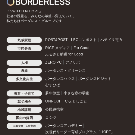
『SWITCH to HOPE』
社会の課題を、みんなの希望へ変えていく。
私たちはボーダレス・グループです
POST&POST
LFCコンポスト
ハチドリ電力
気候変動
RICE メディア
For Good
市民参画
ふるさと納税 for Good
ZERO PC
アノサポ
人権
ボーダレス・グリーンズ
農業
ボーダレスハウス
ボーダレスビジット
多文化共生
むすびば
夢中教室
小さな森の学童
教育・子育て
UNROOF
いえとしごと
就労機会
公民連携室
地域課題
コシツ
国内の貧困
ボーダレスアカデミー
起業支援・人材育成
次世代リーダー育成プログラム「HOPE」