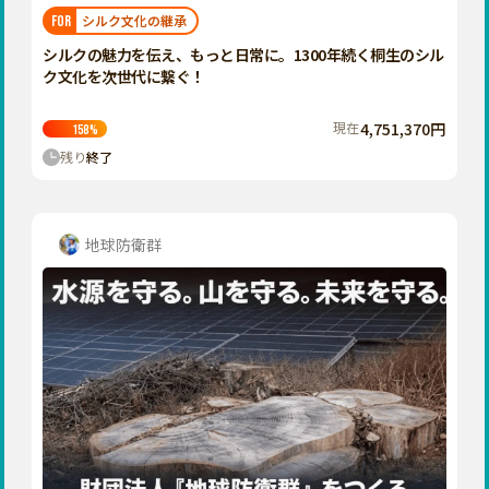
福岡
佐賀
長崎
熊本
大分
埼玉
シルク文化の継承
FOR
宮崎
鹿児島
沖縄
千葉
シルクの魅力を伝え、もっと日常に。1300年続く桐生のシル
ク文化を次世代に繋ぐ！
東京
神奈川
現在
4,751,370円
158
%
中部
残り
終了
新潟
富山
石川
地球防衛群
福井
山梨
長野
岐阜
静岡
愛知