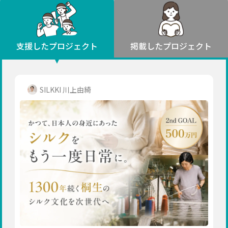
環境・エシカル
山形
福島
人権・マイノリティ
関東
災害
社会貢献
茨城
栃木
群馬
埼玉
千葉
支援したプロジェクト
掲載したプロジェクト
北海道・東北
東京
神奈川
地域からさがす
北海道
中部
青森
新潟
富山
石川
福井
山梨
SILKKI 川上由綺
岩手
長野
岐阜
静岡
愛知
宮城
近畿
秋田
三重
滋賀
京都
大阪
兵庫
山形
奈良
和歌山
中国
福島
鳥取
島根
岡山
広島
山口
関東
茨城
四国
栃木
徳島
香川
愛媛
高知
九州・沖縄
群馬