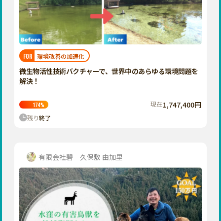
香川
愛媛
高知
九州・沖縄
福岡
環境改善の加速化
FOR
佐賀
微生物活性技術バクチャーで、世界中のあらゆる環境問題を
解決！
長崎
熊本
現在
1,747,400円
174
%
残り
終了
大分
宮崎
鹿児島
有限会社碧 久保敷 由加里
沖縄