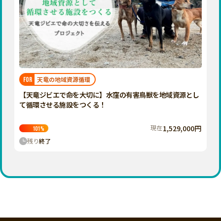
天竜の地域資源循環
FOR
【天竜ジビエで命を大切に】水窪の有害鳥獣を地域資源とし
て循環させる施設をつくる！
現在
1,529,000円
101
%
残り
終了