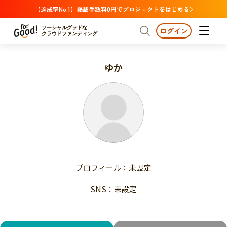
【達成率No.1】掲載手数料0円でプロジェクトをはじめる
ソーシャルグッドな
ログイン
クラウドファンディング
ゆか
プロジェクトからさがす
注目
新着
支援金額が多い
プロジェクトからさがす
注目
新着
支援人数が多い
終了日が近い
支援金額が多い
カテゴリーからさがす
支援人数が多い
国際協力
医療・福祉
子ども・教育
終了日が近い
動物
地域活性
フード・農業
文化
カテゴリーからさがす
国際協力
プロフィール：未設定
環境・エシカル
人権・マイノリティ
医療・福祉
災害
社会貢献
SNS：未設定
子ども・教育
動物
地域からさがす
地域活性
北海道・東北
フード・農業
文化
北海道
青森
岩手
宮城
秋田