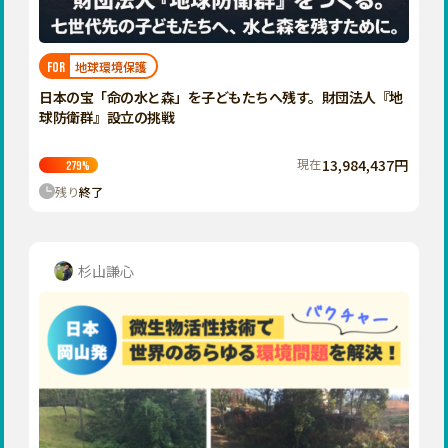
近畿
三重
滋賀
地球環境保護
FOR
京都
日本の宝「命の水と森」を子どもたちへ残す。財団法人『地
大阪
球防衛群』設立の挑戦
兵庫
現在
13,984,437円
279
%
奈良
残り
終了
和歌山
中国
鳥取
杉山謙心
島根
岡山
広島
山口
四国
徳島