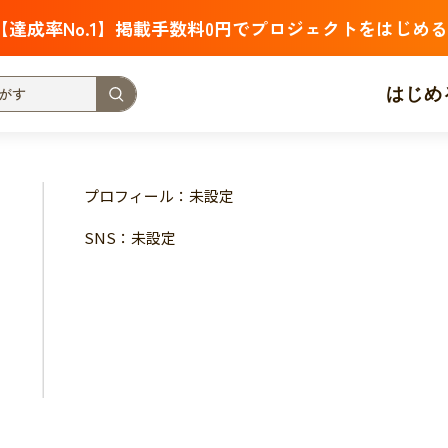
【達成率No.1】掲載手数料0円でプロジェクトをはじめる
はじめ
支援金額が多い
支援人数が多い
終了日が近い
プロフィール：未設定
・福祉
子ども・教育
動物
地域活性
フード・農業
SNS：未設定
北海道
青森
岩手
宮城
秋田
山形
福島
茨城
栃木
群馬
埼玉
千葉
東京
神奈川
新潟
富山
石川
福井
山梨
長野
岐阜
静岡
愛
三重
滋賀
京都
大阪
兵庫
奈良
和歌山