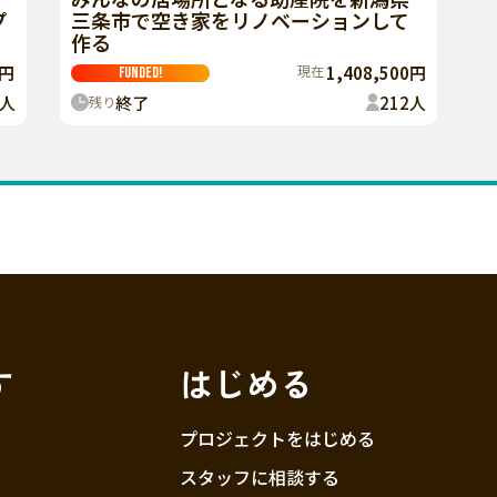
三条市で空き家をリノベーションして
プ
作る
現在
1,408,500円
8円
FUNDED!
終了
212
人
人
残り
す
はじめる
プロジェクトをはじめる
スタッフに相談する