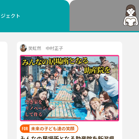
鳥取
島根
岡山
広島
山口
ロジェクト
徳島
香川
愛媛
高知
福岡
佐賀
長崎
熊本
大分
宮崎
鹿児島
沖縄
笑虹然 中村正子
未来の子ども達の笑顔
FOR
みんなの居場所となる助産院を新潟県