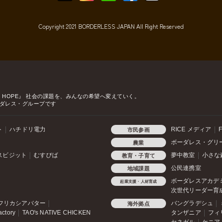
Copyright 2021 BORDERLESS JAPAN All Right Reserved
o HOPE』
社会の課題を、みんなの希望へ変えていく。
ダレス・グループです
ト
ハチドリ電力
RICE メディア
F
市民参画
ボーダレス・グリ
農業
スビジット
むすびば
夢中教室
小さな
教育・子育て
公民連携室
地域課題
ボーダレスアカデ
起業支援・人材育成
次世代リーダー育
フリカシアバター
バングラデシュ
海外拠点
actory
TAO's NATIVE CHICKEN
タンザニア
フィ