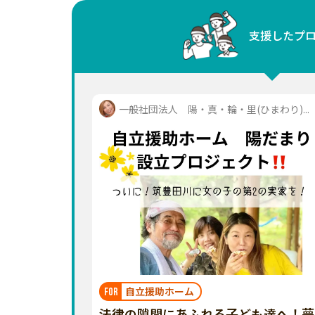
中国
支援したプ
四国
九州・沖縄
一般社団法人 陽・真・輪・里(ひまわり)...
自立援助ホーム
FOR
法律の隙間にあふれる子ども達へ！夢