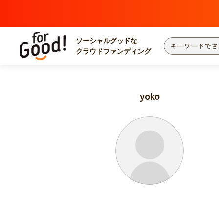
ソーシャルグッドな
クラウドファンディング
プロジェクトからさがす
注目
新着
yoko
カテゴリーからさがす
国際協力
医療
災害
社会貢献
北海道・東北
地域からさがす
関東
中部
近畿