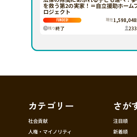
を救う第2の実家！＝自立援助ホーム
ロジェクト
現在
1,598,04
FUNDED!
終了
233
残り
カテゴリー
さが
社会貢献
注目順
人権・マイノリティ
新着順