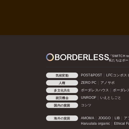
『SWITCH t
私たちはボー
POST&POST
LFCコンポス
気候変動
ZERO PC
アノサポ
人権
ボーダレスハウス
ボーダレ
多文化共生
UNROOF
いえとしごと
就労機会
コシツ
国内の貧困
AMOMA
JOGGO
LIB
ア
海外の貧困
Haruulala organic
Ethical F