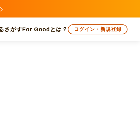
る
さがす
For Goodとは？
ログイン・新規登録
文化
環境・エシカル
人権・マイノリティ
知