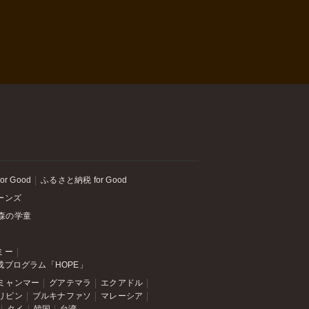
or Good
ふるさと納税 for Good
ーンズ
森の学童
ミー
成プログラム「HOPE」
ミャンマー
グアテマラ
エクアドル
リピン
ブルキナファソ
マレーシア