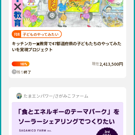
香川
愛媛
高知
九州・沖縄
福岡
子どものやってみたい
FOR
佐賀
キッチンカー✖️教育で47都道府県の子どもたちのやってみた
いを実現プロジェクト
長崎
熊本
現在
2,413,500円
160
%
残り
終了
大分
宮崎
鹿児島
たまエンパワー/さがみこファーム
沖縄