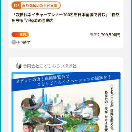
福岡
佐賀
長崎
熊本
大分
埼玉
自然領域の次世代支援
FOR
宮崎
鹿児島
沖縄
千葉
「次世代ネイチャープレナー200名を日本全国で育む」”自然
を守る”が経済の原動力
東京
神奈川
現在
2,709,500円
150
%
中部
残り
終了
新潟
富山
石川
合同会社こどもみらい探求社
福井
山梨
長野
岐阜
静岡
愛知