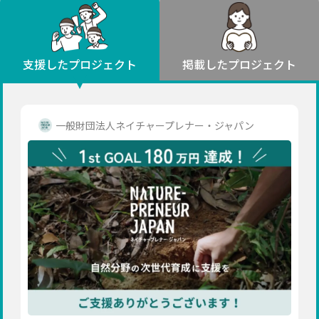
環境・エシカル
山形
福島
人権・マイノリティ
関東
災害
社会貢献
茨城
栃木
群馬
埼玉
千葉
支援したプロジェクト
掲載したプロジェクト
北海道・東北
東京
神奈川
地域からさがす
北海道
中部
青森
新潟
富山
石川
福井
山梨
一般財団法人ネイチャープレナー・ジャパン
岩手
長野
岐阜
静岡
愛知
宮城
近畿
秋田
三重
滋賀
京都
大阪
兵庫
山形
奈良
和歌山
中国
福島
鳥取
島根
岡山
広島
山口
関東
茨城
四国
栃木
徳島
香川
愛媛
高知
九州・沖縄
群馬