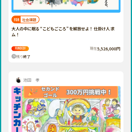
近畿
三重
滋賀
社会課題
FOR
京都
大人の中に眠る “こどもごころ” を解放せよ！ 仕掛け人 求
大阪
ム！
兵庫
現在
5,526,000円
FUNDED!
奈良
残り
終了
和歌山
中国
鳥取
池田 孝
島根
岡山
広島
山口
四国
徳島