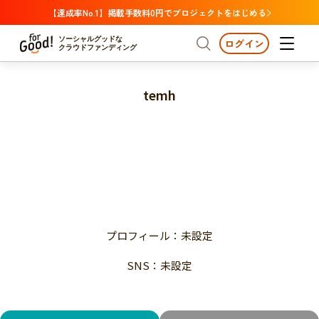
【達成率No.1】掲載手数料0円でプロジェクトをはじめる
ソーシャルグッドな
ログイン
クラウドファンディング
temh
プロジェクトからさがす
注目
新着
支援金額が多い
プロジェクトからさがす
注目
新着
支援人数が多い
終了日が近い
支援金額が多い
カテゴリーからさがす
支援人数が多い
国際協力
医療・福祉
子ども・教育
終了日が近い
動物
地域活性
フード・農業
文化
カテゴリーからさがす
国際協力
プロフィール：未設定
環境・エシカル
人権・マイノリティ
医療・福祉
災害
社会貢献
SNS：未設定
子ども・教育
動物
地域からさがす
地域活性
北海道・東北
フード・農業
文化
北海道
青森
岩手
宮城
秋田