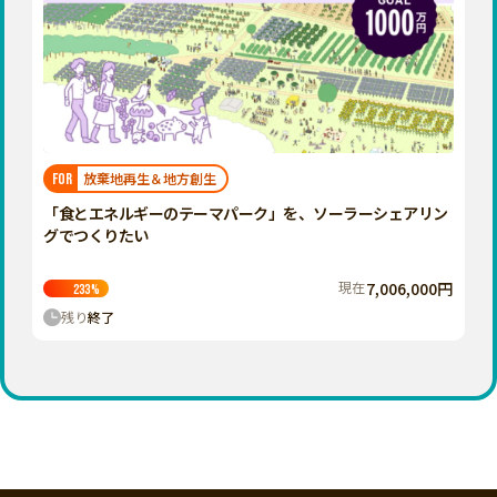
放棄地再生＆地方創生
FOR
「食とエネルギーのテーマパーク」を、ソーラーシェアリン
グでつくりたい
現在
7,006,000円
233
%
残り
終了