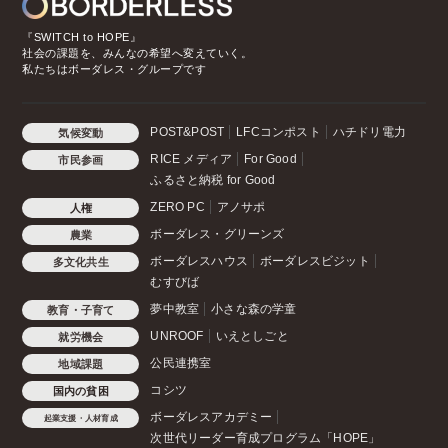
『SWITCH to HOPE』
社会の課題を、みんなの希望へ変えていく。
私たちはボーダレス・グループです
POST&POST
LFCコンポスト
ハチドリ電力
気候変動
RICE メディア
For Good
市民参画
ふるさと納税 for Good
ZERO PC
アノサポ
人権
ボーダレス・グリーンズ
農業
ボーダレスハウス
ボーダレスビジット
多文化共生
むすびば
夢中教室
小さな森の学童
教育・子育て
UNROOF
いえとしごと
就労機会
公民連携室
地域課題
コシツ
国内の貧困
ボーダレスアカデミー
起業支援・人材育成
次世代リーダー育成プログラム「HOPE」