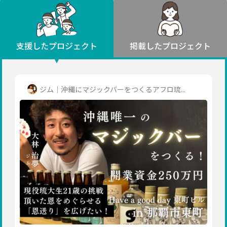
環境・エシカル
山形
福島
人権・マイノリティ
関東
災害
社会貢献
茨城
栃木
群馬
埼玉
千葉
支援したプロジェクト
掲載したプロジェクト
北海道・東北
東京
神奈川
地域からさがす
北海道
中部
青森
新潟
富山
石川
福井
山梨
ジム｜沖縄にマジックバーをつくるアフロ琉...
岩手
長野
岐阜
静岡
愛知
宮城
近畿
秋田
三重
滋賀
京都
大阪
兵庫
山形
奈良
和歌山
中国
福島
鳥取
島根
岡山
広島
山口
関東
茨城
四国
栃木
徳島
香川
愛媛
高知
九州・沖縄
群馬