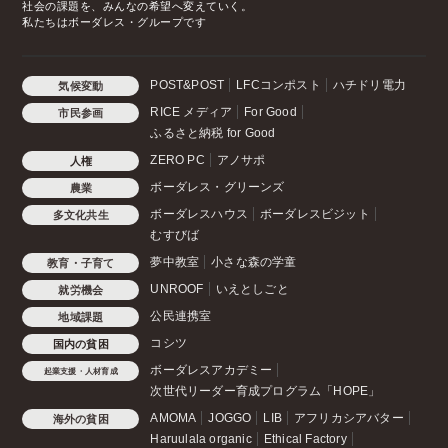
社会の課題を、みんなの希望へ変えていく。
私たちはボーダレス・グループです
POST&POST
LFCコンポスト
ハチドリ電力
気候変動
RICE メディア
For Good
市民参画
ふるさと納税 for Good
ZERO PC
アノサポ
人権
ボーダレス・グリーンズ
農業
ボーダレスハウス
ボーダレスビジット
多文化共生
むすびば
夢中教室
小さな森の学童
教育・子育て
UNROOF
いえとしごと
就労機会
公民連携室
地域課題
コシツ
国内の貧困
ボーダレスアカデミー
起業支援・人材育成
次世代リーダー育成プログラム「HOPE」
AMOMA
JOGGO
LIB
アフリカシアバター
海外の貧困
Haruulala organic
Ethical Factory