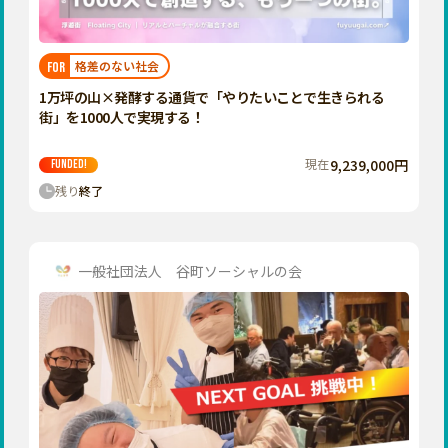
近畿
三重
滋賀
格差のない社会
FOR
京都
1万坪の山×発酵する通貨で「やりたいことで生きられる
大阪
街」を1000人で実現する！
兵庫
現在
9,239,000円
FUNDED!
奈良
残り
終了
和歌山
中国
鳥取
一般社団法人 谷町ソーシャルの会
島根
岡山
広島
山口
四国
徳島