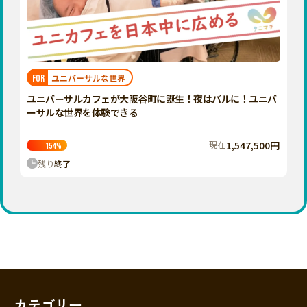
香川
愛媛
高知
九州・沖縄
福岡
ユニバーサルな世界
FOR
佐賀
ユニバーサルカフェが大阪谷町に誕生！夜はバルに！ユニバ
ーサルな世界を体験できる
長崎
熊本
現在
1,547,500円
154
%
残り
終了
大分
宮崎
鹿児島
沖縄
カテゴリー