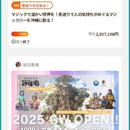
福岡
佐賀
長崎
熊本
大分
埼玉
恩送りを広める！
FOR
宮崎
鹿児島
沖縄
千葉
マジックで温かい世界を！恩送りで人の気持ちがめぐるマジ
ックバーを沖縄に創る！
東京
神奈川
現在
2,837,106円
113
%
中部
残り
終了
新潟
富山
石川
坂井勇貴
福井
山梨
長野
岐阜
静岡
愛知