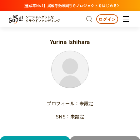
【達成率No.1】掲載手数料0円でプロジェクトをはじめる
ソーシャルグッドな
ログイン
クラウドファンディング
Yurina Ishihara
プロジェクトからさがす
注目
新着
支援金額が多い
プロジェクトからさがす
注目
新着
支援人数が多い
終了日が近い
支援金額が多い
カテゴリーからさがす
支援人数が多い
国際協力
医療・福祉
子ども・教育
終了日が近い
動物
地域活性
フード・農業
文化
カテゴリーからさがす
国際協力
プロフィール：未設定
環境・エシカル
人権・マイノリティ
医療・福祉
災害
社会貢献
SNS：未設定
子ども・教育
動物
地域からさがす
地域活性
北海道・東北
フード・農業
文化
北海道
青森
岩手
宮城
秋田