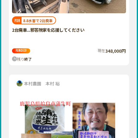
近畿
三重
滋賀
8.8水害で2台廃車
FOR
京都
2台廃車...邪答院家を応援してください
大阪
兵庫
現在
348,000円
FUNDED!
奈良
残り
終了
和歌山
中国
鳥取
本村農園 本村 裕
島根
岡山
広島
山口
四国
徳島