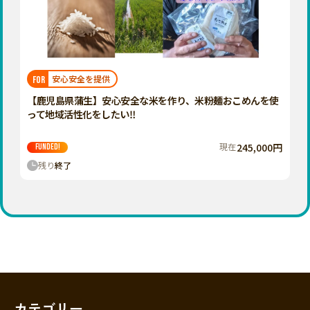
香川
愛媛
高知
九州・沖縄
福岡
安心安全を提供
FOR
佐賀
【鹿児島県蒲生】安心安全な米を作り、米粉麺おこめんを使
って地域活性化をしたい‼️
長崎
熊本
現在
245,000円
FUNDED!
残り
終了
大分
宮崎
鹿児島
沖縄
カテゴリー