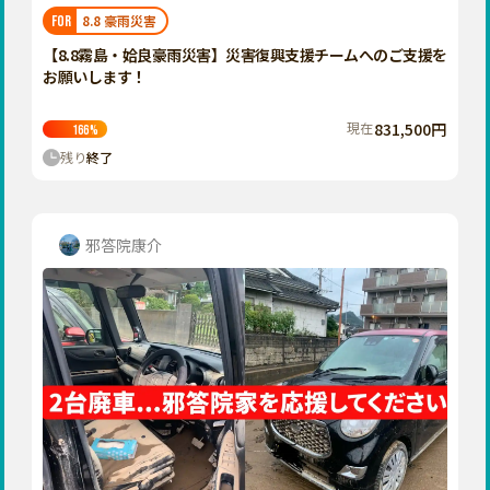
福岡
佐賀
長崎
熊本
大分
埼玉
8.8 豪雨災害
FOR
宮崎
鹿児島
沖縄
千葉
【8.8霧島・姶良豪雨災害】災害復興支援チームへのご支援を
お願いします！
東京
神奈川
現在
831,500円
166
%
中部
残り
終了
新潟
富山
石川
邪答院康介
福井
山梨
長野
岐阜
静岡
愛知