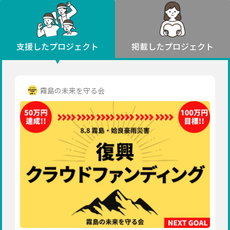
環境・エシカル
山形
福島
人権・マイノリティ
関東
災害
社会貢献
茨城
栃木
群馬
埼玉
千葉
支援したプロジェクト
掲載したプロジェクト
北海道・東北
東京
神奈川
地域からさがす
北海道
中部
青森
新潟
富山
石川
福井
山梨
霧島の未来を守る会
岩手
長野
岐阜
静岡
愛知
宮城
近畿
秋田
三重
滋賀
京都
大阪
兵庫
山形
奈良
和歌山
中国
福島
鳥取
島根
岡山
広島
山口
関東
茨城
四国
栃木
徳島
香川
愛媛
高知
九州・沖縄
群馬