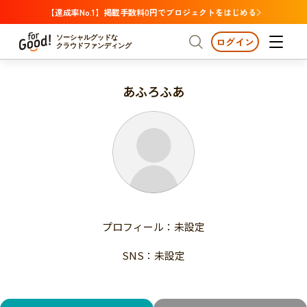
【達成率No.1】掲載手数料0円でプロジェクトをはじめる
ソーシャルグッドな
ログイン
クラウドファンディング
あふろふあ
プロジェクトからさがす
注目
新着
支援金額が多い
プロジェクトからさがす
注目
新着
支援人数が多い
終了日が近い
支援金額が多い
カテゴリーからさがす
支援人数が多い
国際協力
医療・福祉
子ども・教育
終了日が近い
動物
地域活性
フード・農業
文化
カテゴリーからさがす
国際協力
プロフィール：未設定
環境・エシカル
人権・マイノリティ
医療・福祉
災害
社会貢献
SNS：未設定
子ども・教育
動物
地域からさがす
地域活性
北海道・東北
フード・農業
文化
北海道
青森
岩手
宮城
秋田