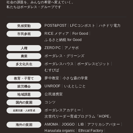
社会の課題を、みんなの希望へ変えていく。
私たちはボーダレス・グループです
POST&POST
LFCコンポスト
ハチドリ電力
気候変動
RICE メディア
For Good
市民参画
ふるさと納税 for Good
ZERO PC
アノサポ
人権
ボーダレス・グリーンズ
農業
ボーダレスハウス
ボーダレスビジット
多文化共生
むすびば
夢中教室
小さな森の学童
教育・子育て
UNROOF
いえとしごと
就労機会
公民連携室
地域課題
コシツ
国内の貧困
ボーダレスアカデミー
起業支援・人材育成
次世代リーダー育成プログラム「HOPE」
AMOMA
JOGGO
LIB
アフリカシアバター
海外の貧困
Haruulala organic
Ethical Factory