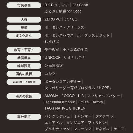
RICE メディア
For Good
市民参画
ふるさと納税 for Good
ZERO PC
アノサポ
人権
ボーダレス・グリーンズ
農業
ボーダレスハウス
ボーダレスビジット
多文化共生
むすびば
夢中教室
小さな森の学童
教育・子育て
UNROOF
いえとしごと
就労機会
公民連携室
地域課題
コシツ
国内の貧困
ボーダレスアカデミー
起業支援・人材育成
次世代リーダー育成プログラム「HOPE」
AMOMA
JOGGO
LIB
アフリカシアバター
海外の貧困
Haruulala organic
Ethical Factory
TAO's NATIVE CHICKEN
バングラデシュ
ミャンマー
グアテマラ
海外拠点
エクアドル
タンザニア
フィリピン
ブルキナファソ
マレーシア
セネガル
ケニア