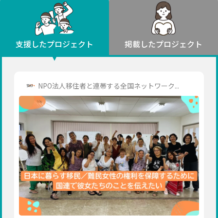
環境・エシカル
山形
福島
人権・マイノリティ
関東
災害
社会貢献
茨城
栃木
群馬
埼玉
千葉
支援したプロジェクト
掲載したプロジェクト
北海道・東北
東京
神奈川
地域からさがす
北海道
中部
青森
新潟
富山
石川
福井
山梨
NPO法人移住者と連帯する全国ネットワーク...
岩手
長野
岐阜
静岡
愛知
宮城
近畿
秋田
三重
滋賀
京都
大阪
兵庫
山形
奈良
和歌山
中国
福島
鳥取
島根
岡山
広島
山口
関東
茨城
四国
栃木
徳島
香川
愛媛
高知
九州・沖縄
群馬