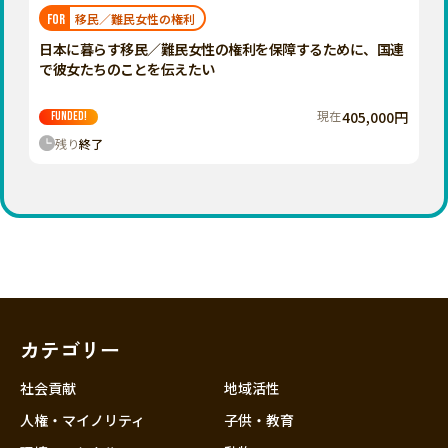
福岡
佐賀
長崎
熊本
大分
埼玉
移民／難民女性の権利
FOR
宮崎
鹿児島
沖縄
千葉
日本に暮らす移民／難民女性の権利を保障するために、国連
で彼女たちのことを伝えたい
東京
神奈川
現在
405,000円
FUNDED!
中部
残り
終了
新潟
富山
石川
福井
山梨
長野
カテゴリー
岐阜
静岡
社会貢献
地域活性
愛知
人権・マイノリティ
子供・教育