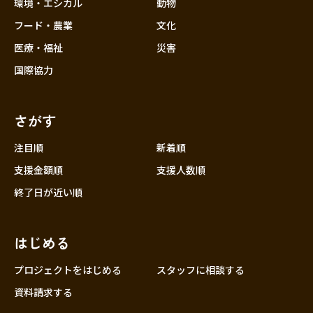
近畿
環境・エシカル
動物
三重
フード・農業
文化
滋賀
医療・福祉
災害
京都
国際協力
大阪
兵庫
さがす
奈良
和歌山
注目順
新着順
中国
支援金額順
支援人数順
鳥取
終了日が近い順
島根
岡山
はじめる
広島
山口
プロジェクトをはじめる
スタッフに相談する
四国
資料請求する
徳島