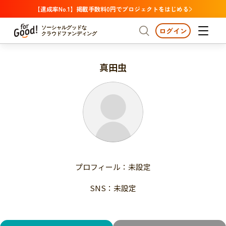
【達成率No.1】掲載手数料0円でプロジェクトをはじめる
ソーシャルグッドな
ログイン
クラウドファンディング
真田虫
プロジェクトからさがす
注目
新着
支援金額が多い
プロジェクトからさがす
注目
新着
支援人数が多い
終了日が近い
支援金額が多い
カテゴリーからさがす
支援人数が多い
国際協力
医療・福祉
子ども・教育
終了日が近い
動物
地域活性
フード・農業
文化
カテゴリーからさがす
国際協力
プロフィール：未設定
環境・エシカル
人権・マイノリティ
医療・福祉
災害
社会貢献
SNS：未設定
子ども・教育
動物
地域からさがす
地域活性
北海道・東北
フード・農業
文化
北海道
青森
岩手
宮城
秋田