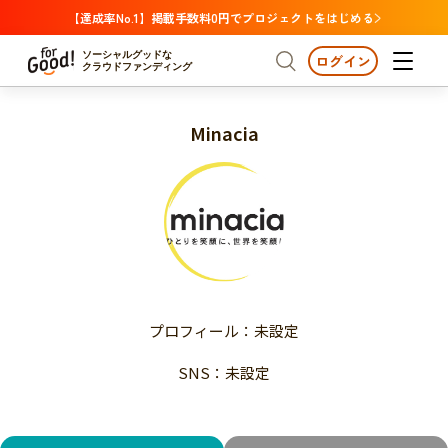
【達成率No.1】掲載手数料0円でプロジェクトをはじめる
ソーシャルグッドな
ログイン
クラウドファンディング
Minacia
プロジェクトからさがす
注目
新着
支援金額が多い
プロジェクトからさがす
注目
新着
支援人数が多い
終了日が近い
支援金額が多い
カテゴリーからさがす
支援人数が多い
国際協力
医療・福祉
子ども・教育
終了日が近い
動物
地域活性
フード・農業
文化
カテゴリーからさがす
国際協力
プロフィール：未設定
環境・エシカル
人権・マイノリティ
医療・福祉
災害
社会貢献
SNS：未設定
子ども・教育
動物
地域からさがす
地域活性
北海道・東北
フード・農業
文化
北海道
青森
岩手
宮城
秋田