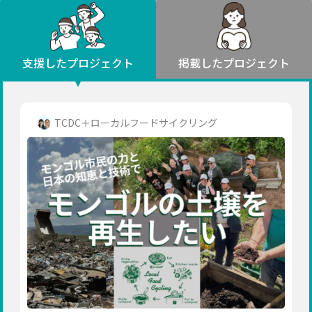
環境・エシカル
山形
福島
人権・マイノリティ
関東
災害
社会貢献
茨城
栃木
群馬
埼玉
千葉
支援したプロジェクト
掲載したプロジェクト
北海道・東北
東京
神奈川
地域からさがす
北海道
中部
青森
新潟
富山
石川
福井
山梨
TCDC＋ローカルフードサイクリング
岩手
長野
岐阜
静岡
愛知
宮城
近畿
秋田
三重
滋賀
京都
大阪
兵庫
山形
奈良
和歌山
中国
福島
鳥取
島根
岡山
広島
山口
関東
茨城
四国
栃木
徳島
香川
愛媛
高知
九州・沖縄
群馬