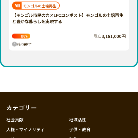
福岡
佐賀
長崎
熊本
大分
埼玉
モンゴルの土壌再生
FOR
宮崎
鹿児島
沖縄
千葉
【モンゴル市民の力×LFCコンポスト】モンゴルの土壌再生
と豊かな暮らしを実現する
東京
神奈川
現在
3,181,000円
106
%
中部
残り
終了
新潟
富山
石川
福井
山梨
長野
カテゴリー
岐阜
静岡
社会貢献
地域活性
愛知
人権・マイノリティ
子供・教育