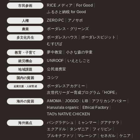
RICE メディア
For Good
市民参画
ふるさと納税 for Good
ZERO PC
アノサポ
人権
ボーダレス・グリーンズ
農業
ボーダレスハウス
ボーダレスビジット
多文化共生
むすびば
夢中教室
小さな森の学童
教育・子育て
UNROOF
いえとしごと
就労機会
公民連携室
地域課題
コシツ
国内の貧困
ボーダレスアカデミー
起業支援・人材育成
次世代リーダー育成プログラム「HOPE」
AMOMA
JOGGO
LIB
アフリカシアバター
海外の貧困
Haruulala organic
Ethical Factory
TAO's NATIVE CHICKEN
バングラデシュ
ミャンマー
グアテマラ
海外拠点
エクアドル
タンザニア
フィリピン
ブルキナファソ
マレーシア
セネガル
ケニア