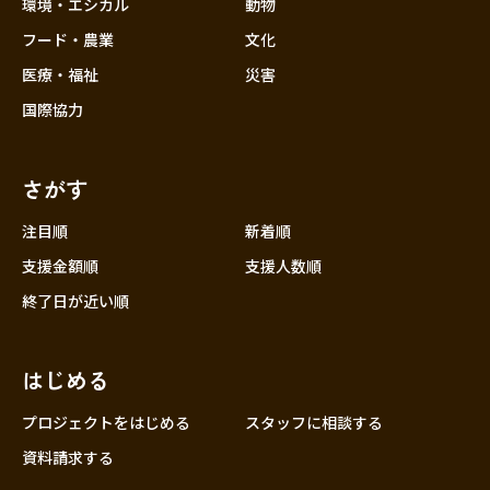
近畿
環境・エシカル
動物
三重
フード・農業
文化
滋賀
医療・福祉
災害
京都
国際協力
大阪
兵庫
さがす
奈良
和歌山
注目順
新着順
中国
支援金額順
支援人数順
鳥取
終了日が近い順
島根
岡山
はじめる
広島
山口
プロジェクトをはじめる
スタッフに相談する
四国
資料請求する
徳島