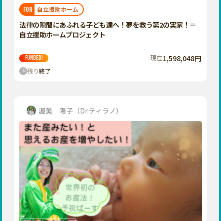
福岡
佐賀
長崎
熊本
大分
埼玉
自立援助ホーム
FOR
宮崎
鹿児島
沖縄
千葉
法律の隙間にあふれる子ども達へ！夢を救う第2の実家！＝
自立援助ホームプロジェクト
東京
神奈川
現在
1,598,048円
FUNDED!
中部
残り
終了
新潟
富山
石川
渥美 陽子（Dr.ティラノ）
福井
山梨
長野
岐阜
静岡
愛知