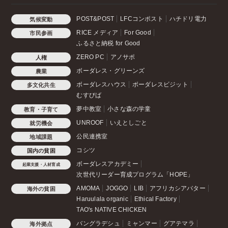
POST&POST
LFCコンポスト
ハチドリ電力
気候変動
RICE メディア
For Good
市民参画
ふるさと納税 for Good
ZERO PC
アノサポ
人権
ボーダレス・グリーンズ
農業
ボーダレスハウス
ボーダレスビジット
多文化共生
むすびば
夢中教室
小さな森の学童
教育・子育て
UNROOF
いえとしごと
就労機会
公民連携室
地域課題
コシツ
国内の貧困
ボーダレスアカデミー
起業支援・人材育成
次世代リーダー育成プログラム「HOPE」
AMOMA
JOGGO
LIB
アフリカシアバター
海外の貧困
Haruulala organic
Ethical Factory
TAO's NATIVE CHICKEN
バングラデシュ
ミャンマー
グアテマラ
海外拠点