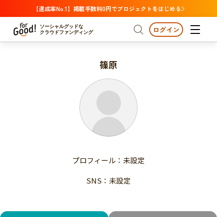
【達成率No.1】掲載手数料0円でプロジェクトをはじめる
ソーシャルグッドな
ログイン
クラウドファンディング
篠原
プロジェクトからさがす
注目
新着
支援金額が多い
プロジェクトからさがす
注目
新着
支援人数が多い
終了日が近い
支援金額が多い
カテゴリーからさがす
支援人数が多い
国際協力
医療・福祉
子ども・教育
終了日が近い
動物
地域活性
フード・農業
文化
カテゴリーからさがす
国際協力
プロフィール：未設定
環境・エシカル
人権・マイノリティ
医療・福祉
災害
社会貢献
SNS：未設定
子ども・教育
動物
地域からさがす
地域活性
北海道・東北
フード・農業
文化
北海道
青森
岩手
宮城
秋田