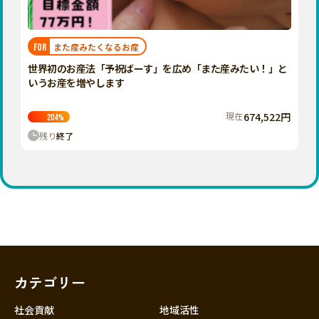
近畿
三重
滋賀
また産みたくなるお産
FOR
京都
世界初のお産法「予祝ばーす」を広め「また産みたい！」と
大阪
いうお産を増やします
兵庫
現在
674,522円
204
%
奈良
残り
終了
和歌山
中国
鳥取
島根
岡山
広島
山口
カテゴリー
四国
徳島
社会貢献
地域活性