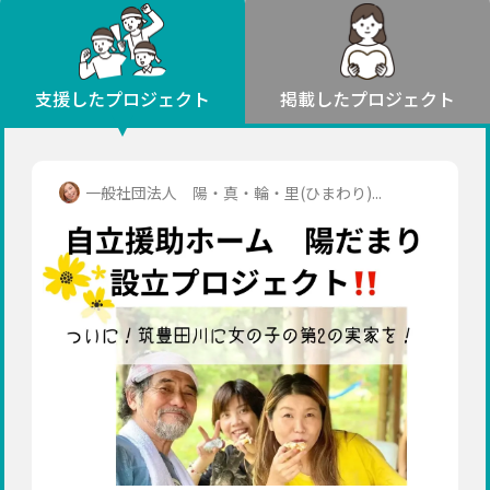
環境・エシカル
山形
福島
人権・マイノリティ
関東
災害
社会貢献
茨城
栃木
群馬
埼玉
千葉
支援したプロジェクト
掲載したプロジェクト
北海道・東北
東京
神奈川
地域からさがす
北海道
中部
青森
新潟
富山
石川
福井
山梨
一般社団法人 陽・真・輪・里(ひまわり)...
岩手
長野
岐阜
静岡
愛知
宮城
近畿
秋田
三重
滋賀
京都
大阪
兵庫
山形
奈良
和歌山
中国
福島
鳥取
島根
岡山
広島
山口
関東
茨城
四国
栃木
徳島
香川
愛媛
高知
九州・沖縄
群馬