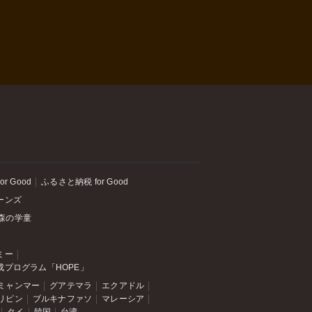
or Good
ふるさと納税 for Good
ーンズ
森の学童
ミー
成プログラム「HOPE」
ミャンマー
グアテマラ
エクアドル
リピン
ブルキナファソ
マレーシア