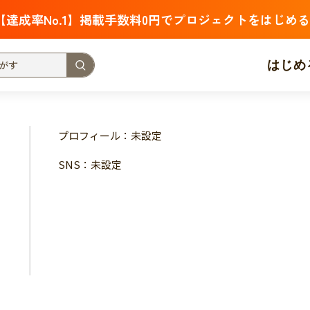
【達成率No.1】掲載手数料0円でプロジェクトをはじめる
はじめ
支援金額が多い
支援人数が多い
終了日が近い
プロフィール：未設定
・福祉
子ども・教育
動物
地域活性
フード・農業
SNS：未設定
北海道
青森
岩手
宮城
秋田
山形
福島
茨城
栃木
群馬
埼玉
千葉
東京
神奈川
新潟
富山
石川
福井
山梨
長野
岐阜
静岡
愛
三重
滋賀
京都
大阪
兵庫
奈良
和歌山