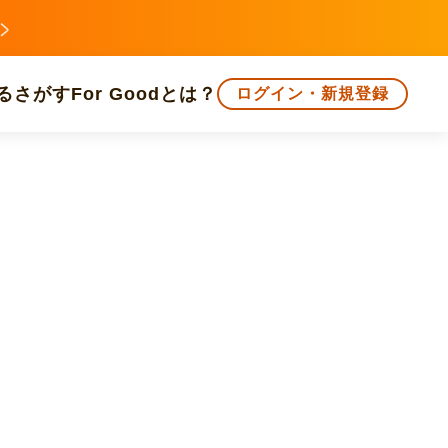
る
さがす
For Goodとは？
ログイン・新規登録
文化
環境・エシカル
人権・マイノリティ
知