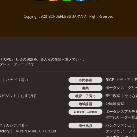
Copyright 2021 BORDERLESS JAPAN All Right Reserved
o HOPE』
社会の課題を、みんなの希望へ変えていく。
ダレス・グループです
ト
ハチドリ電力
RICE メディア
F
市民参画
ボーダレス・グリ
農業
スビジット
むすびば
夢中教室
小さな
教育・子育て
公民連携室
地域課題
ボーダレスアカデ
起業支援・人材育成
次世代リーダー育
フリカシアバター
バングラデシュ
海外拠点
actory
TAO's NATIVE CHICKEN
タンザニア
フィ