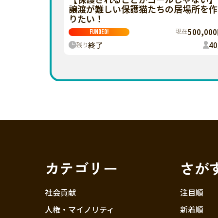
譲渡が難しい保護猫たちの居場所を作
りたい！
現在
500,00
FUNDED!
終了
40
残り
カテゴリー
さが
社会貢献
注目順
人権・マイノリティ
新着順