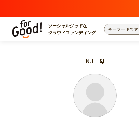
ソーシャルグッドな
クラウドファンディング
プロジェクトからさがす
注目
新着
N.I 母
カテゴリーからさがす
国際協力
医療
災害
社会貢献
北海道・東北
地域からさがす
関東
中部
近畿