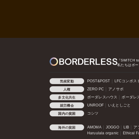
『SWITCH t
私たちはボー
POST&POST
LFCコンポス
気候変動
ZERO PC
アノサポ
人権
ボーダレスハウス
ボーダレ
多文化共生
UNROOF
いえとしごと
就労機会
コシツ
国内の貧困
AMOMA
JOGGO
LIB
ア
海外の貧困
Haruulala organic
Ethical F