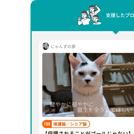
中国
支援したプ
四国
九州・沖縄
にゃんずの家
保護猫／シニア猫
FOR
【保護されることがゴールじゃない】