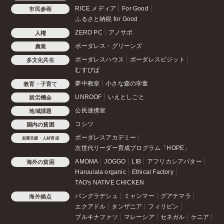
RICE メディア
For Good
市民参画
ふるさと納税 for Good
ZERO PC
アノサポ
人権
ボーダレス・グリーンズ
農業
ボーダレスハウス
ボーダレスビジット
多文化共生
むすびば
夢中教室
小さな森の学童
教育・子育て
UNROOF
いえとしごと
就労機会
公民連携室
地域課題
コシツ
国内の貧困
ボーダレスアカデミー
起業支援・人材育成
次世代リーダー育成プログラム「HOPE」
AMOMA
JOGGO
LIB
アフリカシアバター
海外の貧困
Haruulala organic
Ethical Factory
TAO's NATIVE CHICKEN
バングラデシュ
ミャンマー
グアテマラ
海外拠点
エクアドル
タンザニア
フィリピン
ブルキナファソ
マレーシア
セネガル
ケニア