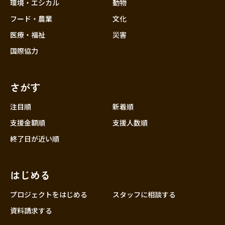
近畿
環境・エシカル
動物
三重
フード・農業
文化
滋賀
医療・福祉
災害
京都
国際協力
大阪
兵庫
さがす
奈良
和歌山
注目順
新着順
中国
支援金額順
支援人数順
鳥取
終了日が近い順
島根
岡山
はじめる
広島
山口
プロジェクトをはじめる
スタッフに相談する
四国
資料請求する
徳島