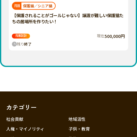
福岡
佐賀
長崎
熊本
大分
埼玉
保護猫／シニア猫
FOR
宮崎
鹿児島
沖縄
千葉
【保護されることがゴールじゃない】譲渡が難しい保護猫た
ちの居場所を作りたい！
東京
神奈川
現在
500,000円
FUNDED!
中部
残り
終了
新潟
富山
石川
福井
山梨
長野
カテゴリー
岐阜
静岡
社会貢献
地域活性
愛知
人権・マイノリティ
子供・教育