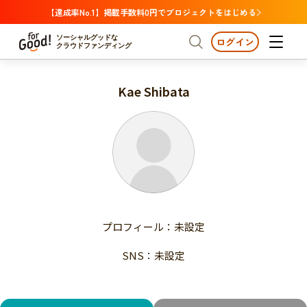
【達成率No.1】掲載手数料0円でプロジェクトをはじめる
ソーシャルグッドな
ログイン
クラウドファンディング
Kae Shibata
プロジェクトからさがす
注目
新着
支援金額が多い
プロジェクトからさがす
注目
新着
支援人数が多い
終了日が近い
支援金額が多い
カテゴリーからさがす
支援人数が多い
国際協力
医療・福祉
子ども・教育
終了日が近い
動物
地域活性
フード・農業
文化
カテゴリーからさがす
国際協力
プロフィール：未設定
環境・エシカル
人権・マイノリティ
医療・福祉
災害
社会貢献
SNS：未設定
子ども・教育
動物
地域からさがす
地域活性
北海道・東北
フード・農業
文化
北海道
青森
岩手
宮城
秋田