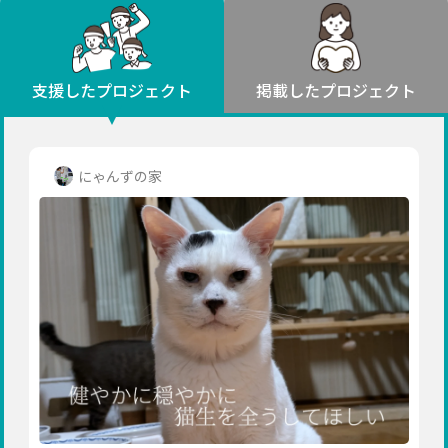
環境・エシカル
山形
福島
人権・マイノリティ
関東
災害
社会貢献
茨城
栃木
群馬
埼玉
千葉
支援したプロジェクト
掲載したプロジェクト
北海道・東北
東京
神奈川
地域からさがす
北海道
中部
青森
新潟
富山
石川
福井
山梨
にゃんずの家
岩手
長野
岐阜
静岡
愛知
宮城
近畿
秋田
三重
滋賀
京都
大阪
兵庫
山形
奈良
和歌山
中国
福島
鳥取
島根
岡山
広島
山口
関東
茨城
四国
栃木
徳島
香川
愛媛
高知
九州・沖縄
群馬