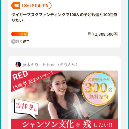
福岡
佐賀
長崎
熊本
大分
埼玉
100曲を共創する
FOR
宮崎
鹿児島
沖縄
千葉
タイガーマスクファンディングで100人の子ども達と100曲作
りたい！
東京
神奈川
現在
1,308,500円
109
%
中部
残り
終了
新潟
富山
石川
藤木えり = Erinne（えりんぬ）
福井
山梨
長野
岐阜
静岡
愛知