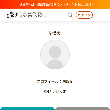
【達成率No.1】掲載手数料0円でプロジェクトをはじめる
ソーシャルグッドな
ログイン
クラウドファンディング
ゆうか
プロジェクトからさがす
注目
新着
支援金額が多い
プロジェクトからさがす
注目
新着
支援人数が多い
終了日が近い
支援金額が多い
カテゴリーからさがす
支援人数が多い
国際協力
医療・福祉
子ども・教育
終了日が近い
動物
地域活性
フード・農業
文化
カテゴリーからさがす
国際協力
プロフィール：未設定
環境・エシカル
人権・マイノリティ
医療・福祉
災害
社会貢献
SNS：未設定
子ども・教育
動物
地域からさがす
地域活性
北海道・東北
フード・農業
文化
北海道
青森
岩手
宮城
秋田