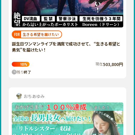
香川
愛媛
高知
九州・沖縄
福岡
生きる希望を届けたい
FOR
佐賀
誕生日ワンマンライブを満席で成功させて、 “生きる希望と
勇気”を届けたい！
長崎
熊本
現在
503,800円
100
%
残り
終了
大分
宮崎
鹿児島
おちあゆみ
沖縄