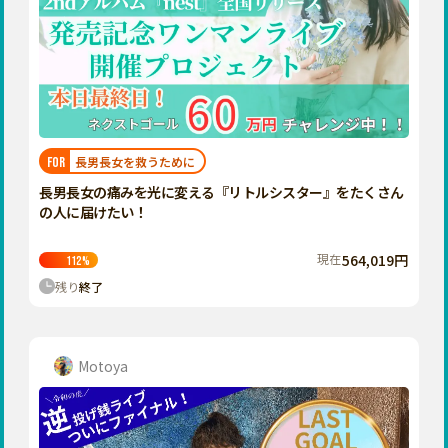
長男長女を救うために
FOR
長男長女の痛みを光に変える『リトルシスター』をたくさん
の人に届けたい！
現在
564,019円
112
%
残り
終了
Motoya