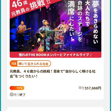
輝いて生きられる社会
FOR
元教員、４６歳からの挑戦！音楽で“自分らしく輝ける社
会”をつくりたい！
現在
557,666円
111
%
残り
終了