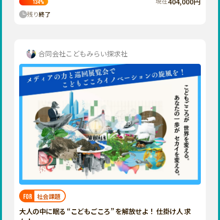
現在
404,000円
134
%
残り
終了
合同会社こどもみらい探求社
社会課題
FOR
大人の中に眠る “こどもごころ” を解放せよ！ 仕掛け人 求