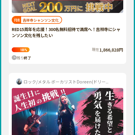
近畿
三重
滋賀
吉祥寺シャンソン文化
FOR
京都
RED15周年を応援！300名無料招待で満席へ！吉祥寺にシャ
大阪
ンソン文化を残したい
兵庫
現在
1,866,828円
186
%
奈良
残り
終了
和歌山
中国
鳥取
ロック/メタル ボーカリストDoreen(ドリー...
島根
岡山
広島
山口
四国
徳島