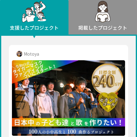
環境・エシカル
山形
福島
人権・マイノリティ
関東
災害
社会貢献
茨城
栃木
群馬
埼玉
千葉
支援したプロジェクト
掲載したプロジェクト
北海道・東北
東京
神奈川
地域からさがす
北海道
中部
青森
新潟
富山
石川
福井
山梨
Motoya
岩手
長野
岐阜
静岡
愛知
宮城
近畿
秋田
三重
滋賀
京都
大阪
兵庫
山形
奈良
和歌山
中国
福島
鳥取
島根
岡山
広島
山口
関東
茨城
四国
栃木
徳島
香川
愛媛
高知
九州・沖縄
群馬