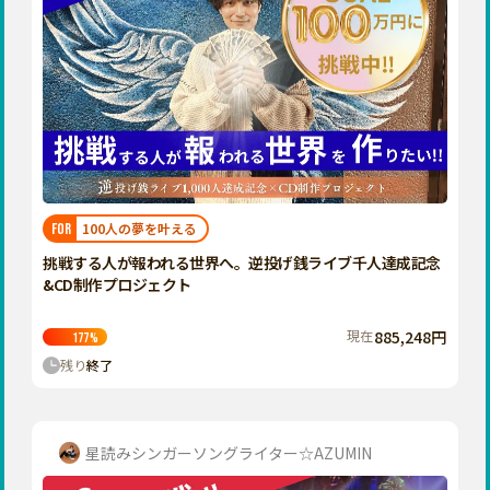
100人の夢を叶える
FOR
挑戦する人が報われる世界へ。逆投げ銭ライブ千人達成記念
&CD制作プロジェクト
現在
885,248円
177
%
残り
終了
星読みシンガーソングライター☆AZUMIN