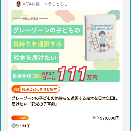
VIVA林檎 みうらともこ
笑顔と安心を育む絵本
FOR
グレーゾーンの子どもの気持ちを通訳する絵本を日本全国に
届けたい「彩光の子革命」
現在
579,000円
115
%
残り
終了