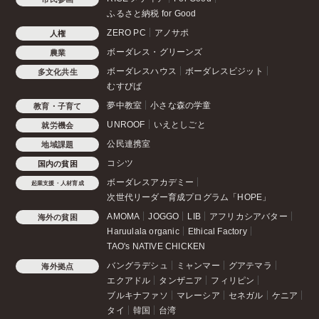
ふるさと納税 for Good
ZERO PC
アノサポ
人権
ボーダレス・グリーンズ
農業
ボーダレスハウス
ボーダレスビジット
多文化共生
むすびば
夢中教室
小さな森の学童
教育・子育て
UNROOF
いえとしごと
就労機会
公民連携室
地域課題
コシツ
国内の貧困
ボーダレスアカデミー
起業支援・人材育成
次世代リーダー育成プログラム「HOPE」
AMOMA
JOGGO
LIB
アフリカシアバター
海外の貧困
Haruulala organic
Ethical Factory
TAO's NATIVE CHICKEN
バングラデシュ
ミャンマー
グアテマラ
海外拠点
エクアドル
タンザニア
フィリピン
ブルキナファソ
マレーシア
セネガル
ケニア
タイ
韓国
台湾