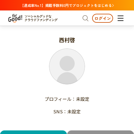
【達成率No.1】掲載手数料0円でプロジェクトをはじめる
ソーシャルグッドな
ログイン
クラウドファンディング
西村啓
プロジェクトからさがす
注目
新着
支援金額が多い
プロジェクトからさがす
注目
新着
支援人数が多い
終了日が近い
支援金額が多い
カテゴリーからさがす
支援人数が多い
国際協力
医療・福祉
子ども・教育
終了日が近い
動物
地域活性
フード・農業
文化
カテゴリーからさがす
国際協力
プロフィール：未設定
環境・エシカル
人権・マイノリティ
医療・福祉
災害
社会貢献
SNS：未設定
子ども・教育
動物
地域からさがす
地域活性
北海道・東北
フード・農業
文化
北海道
青森
岩手
宮城
秋田