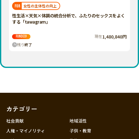
福岡
佐賀
長崎
熊本
大分
埼玉
女性の主体性の向上
FOR
宮崎
鹿児島
沖縄
千葉
性生活×天気×体調の統合分析で、ふたりのセックスをよく
する「tawagram」
東京
神奈川
現在
1,480,840円
FUNDED!
中部
残り
終了
新潟
富山
石川
福井
山梨
長野
カテゴリー
岐阜
静岡
社会貢献
地域活性
愛知
人権・マイノリティ
子供・教育