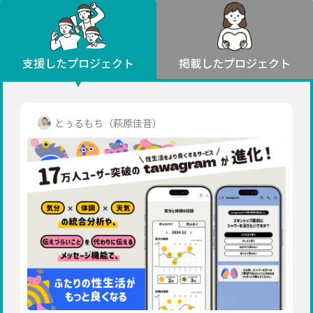
環境・エシカル
山形
福島
人権・マイノリティ
関東
災害
社会貢献
茨城
栃木
群馬
埼玉
千葉
支援したプロジェクト
掲載したプロジェクト
北海道・東北
東京
神奈川
地域からさがす
北海道
中部
青森
新潟
富山
石川
福井
山梨
とぅるもち（萩原佳音）
岩手
長野
岐阜
静岡
愛知
宮城
近畿
秋田
三重
滋賀
京都
大阪
兵庫
山形
奈良
和歌山
中国
福島
鳥取
島根
岡山
広島
山口
関東
茨城
四国
栃木
徳島
香川
愛媛
高知
九州・沖縄
群馬