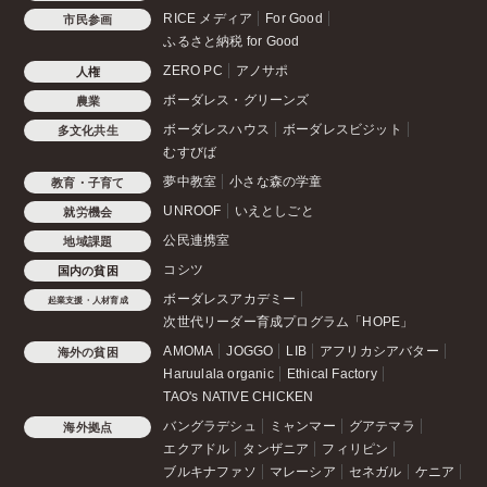
RICE メディア
For Good
市民参画
ふるさと納税 for Good
ZERO PC
アノサポ
人権
ボーダレス・グリーンズ
農業
ボーダレスハウス
ボーダレスビジット
多文化共生
むすびば
夢中教室
小さな森の学童
教育・子育て
UNROOF
いえとしごと
就労機会
公民連携室
地域課題
コシツ
国内の貧困
ボーダレスアカデミー
起業支援・人材育成
次世代リーダー育成プログラム「HOPE」
AMOMA
JOGGO
LIB
アフリカシアバター
海外の貧困
Haruulala organic
Ethical Factory
TAO's NATIVE CHICKEN
バングラデシュ
ミャンマー
グアテマラ
海外拠点
エクアドル
タンザニア
フィリピン
ブルキナファソ
マレーシア
セネガル
ケニア