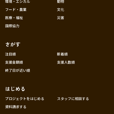
近畿
環境・エシカル
動物
三重
フード・農業
文化
滋賀
医療・福祉
災害
京都
国際協力
大阪
兵庫
さがす
奈良
和歌山
注目順
新着順
中国
支援金額順
支援人数順
鳥取
終了日が近い順
島根
岡山
はじめる
広島
山口
プロジェクトをはじめる
スタッフに相談する
四国
資料請求する
徳島