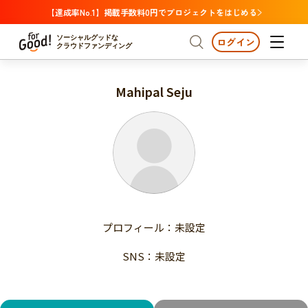
【達成率No.1】掲載手数料0円でプロジェクトをはじめる
ソーシャルグッドな
ログイン
クラウドファンディング
Mahipal Seju
プロジェクトからさがす
注目
新着
支援金額が多い
プロジェクトからさがす
注目
新着
支援人数が多い
終了日が近い
支援金額が多い
カテゴリーからさがす
支援人数が多い
国際協力
医療・福祉
子ども・教育
終了日が近い
動物
地域活性
フード・農業
文化
カテゴリーからさがす
国際協力
プロフィール：未設定
環境・エシカル
人権・マイノリティ
医療・福祉
災害
社会貢献
SNS：未設定
子ども・教育
動物
地域からさがす
地域活性
北海道・東北
フード・農業
文化
北海道
青森
岩手
宮城
秋田