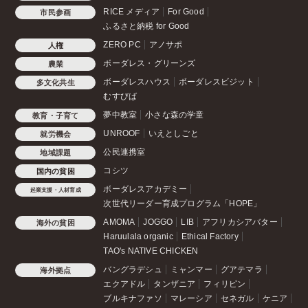
RICE メディア
For Good
市民参画
ふるさと納税 for Good
ZERO PC
アノサポ
人権
ボーダレス・グリーンズ
農業
ボーダレスハウス
ボーダレスビジット
多文化共生
むすびば
夢中教室
小さな森の学童
教育・子育て
UNROOF
いえとしごと
就労機会
公民連携室
地域課題
コシツ
国内の貧困
ボーダレスアカデミー
起業支援・人材育成
次世代リーダー育成プログラム「HOPE」
AMOMA
JOGGO
LIB
アフリカシアバター
海外の貧困
Haruulala organic
Ethical Factory
TAO's NATIVE CHICKEN
バングラデシュ
ミャンマー
グアテマラ
海外拠点
エクアドル
タンザニア
フィリピン
ブルキナファソ
マレーシア
セネガル
ケニア