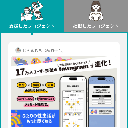
環境・エシカル
山形
福島
人権・マイノリティ
関東
災害
社会貢献
茨城
栃木
群馬
埼玉
千葉
支援したプロジェクト
掲載したプロジェクト
北海道・東北
東京
神奈川
地域からさがす
北海道
中部
青森
新潟
富山
石川
福井
山梨
とぅるもち（萩原佳音）
岩手
長野
岐阜
静岡
愛知
宮城
近畿
秋田
三重
滋賀
京都
大阪
兵庫
山形
奈良
和歌山
中国
福島
鳥取
島根
岡山
広島
山口
関東
茨城
四国
栃木
徳島
香川
愛媛
高知
九州・沖縄
群馬