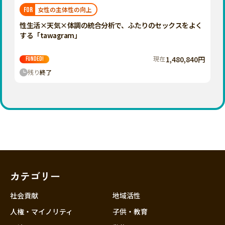
福岡
佐賀
長崎
熊本
大分
埼玉
女性の主体性の向上
FOR
宮崎
鹿児島
沖縄
千葉
性生活×天気×体調の統合分析で、ふたりのセックスをよく
する「tawagram」
東京
神奈川
現在
1,480,840円
FUNDED!
中部
残り
終了
新潟
富山
石川
福井
山梨
長野
カテゴリー
岐阜
静岡
社会貢献
地域活性
愛知
人権・マイノリティ
子供・教育