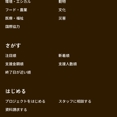
近畿
環境・エシカル
動物
三重
フード・農業
文化
滋賀
医療・福祉
災害
京都
国際協力
大阪
兵庫
さがす
奈良
和歌山
注目順
新着順
中国
支援金額順
支援人数順
鳥取
終了日が近い順
島根
岡山
はじめる
広島
山口
プロジェクトをはじめる
スタッフに相談する
四国
資料請求する
徳島