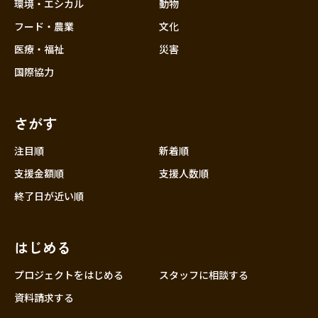
近畿
環境・エシカル
動物
三重
フード・農業
文化
滋賀
医療・福祉
災害
京都
国際協力
大阪
兵庫
さがす
奈良
和歌山
注目順
新着順
中国
支援金額順
支援人数順
鳥取
終了日が近い順
島根
岡山
はじめる
広島
山口
プロジェクトをはじめる
スタッフに相談する
四国
資料請求する
徳島