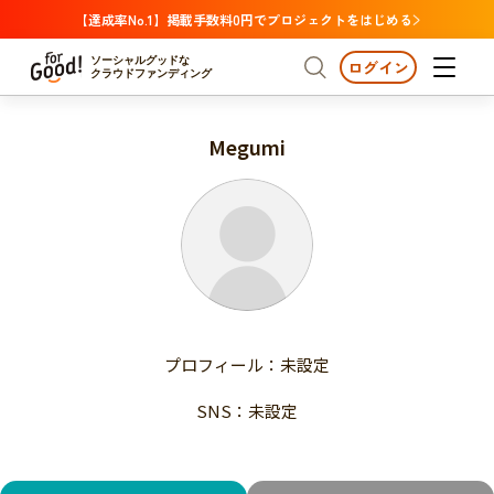
【達成率No.1】掲載手数料0円でプロジェクトをはじめる
ソーシャルグッドな
ログイン
クラウドファンディング
Megumi
プロジェクトからさがす
注目
新着
支援金額が多い
プロジェクトからさがす
注目
新着
支援人数が多い
終了日が近い
支援金額が多い
カテゴリーからさがす
支援人数が多い
国際協力
医療・福祉
子ども・教育
終了日が近い
動物
地域活性
フード・農業
文化
カテゴリーからさがす
国際協力
プロフィール：未設定
環境・エシカル
人権・マイノリティ
医療・福祉
災害
社会貢献
SNS：未設定
子ども・教育
動物
地域からさがす
地域活性
北海道・東北
フード・農業
文化
北海道
青森
岩手
宮城
秋田