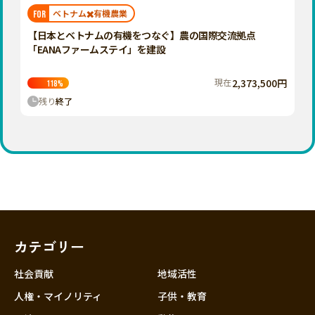
福岡
佐賀
長崎
熊本
大分
埼玉
ベトナム✖️有機農業
FOR
宮崎
鹿児島
沖縄
千葉
【日本とベトナムの有機をつなぐ】農の国際交流拠点
「EANAファームステイ」を建設
東京
神奈川
現在
2,373,500円
118
%
中部
残り
終了
新潟
富山
石川
福井
山梨
長野
カテゴリー
岐阜
静岡
社会貢献
地域活性
愛知
人権・マイノリティ
子供・教育