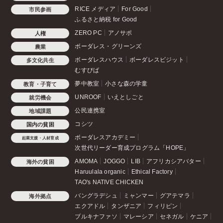
RICE メディア
For Good
市民参画
ふるさと納税 for Good
ZERO PC
アノサポ
人権
ボーダレス・グリーンズ
農業
ボーダレスハウス
ボーダレスビジット
多文化共生
むすびば
夢中教室
小さな森の学童
教育・子育て
UNROOF
いえとしごと
就労機会
公民連携室
地域課題
コシツ
国内の貧困
ボーダレスアカデミー
起業支援・人材育成
次世代リーダー育成プログラム「HOPE」
AMOMA
JOGGO
LIB
アフリカシアバター
海外の貧困
Haruulala organic
Ethical Factory
TAO's NATIVE CHICKEN
バングラデシュ
ミャンマー
グアテマラ
海外拠点
エクアドル
タンザニア
フィリピン
ブルキナファソ
マレーシア
セネガル
ケニア