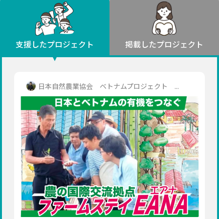
環境・エシカル
山形
福島
人権・マイノリティ
関東
災害
社会貢献
茨城
栃木
群馬
埼玉
千葉
支援したプロジェクト
掲載したプロジェクト
北海道・東北
東京
神奈川
地域からさがす
北海道
中部
青森
新潟
富山
石川
福井
山梨
日本自然農業協会 ベトナムプロジェクト ...
岩手
長野
岐阜
静岡
愛知
宮城
近畿
秋田
三重
滋賀
京都
大阪
兵庫
山形
奈良
和歌山
中国
福島
鳥取
島根
岡山
広島
山口
関東
茨城
四国
栃木
徳島
香川
愛媛
高知
九州・沖縄
群馬