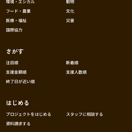
近畿
環境・エシカル
動物
三重
フード・農業
文化
滋賀
医療・福祉
災害
京都
国際協力
大阪
兵庫
さがす
奈良
和歌山
注目順
新着順
中国
支援金額順
支援人数順
鳥取
終了日が近い順
島根
岡山
はじめる
広島
山口
プロジェクトをはじめる
スタッフに相談する
四国
資料請求する
徳島