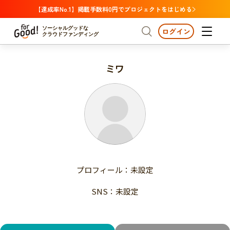
【達成率No.1】掲載手数料0円でプロジェクトをはじめる
ソーシャルグッドな
ログイン
クラウドファンディング
ミワ
プロジェクトからさがす
注目
新着
支援金額が多い
プロジェクトからさがす
注目
新着
支援人数が多い
終了日が近い
支援金額が多い
カテゴリーからさがす
支援人数が多い
国際協力
医療・福祉
子ども・教育
終了日が近い
動物
地域活性
フード・農業
文化
カテゴリーからさがす
国際協力
プロフィール：未設定
環境・エシカル
人権・マイノリティ
医療・福祉
災害
社会貢献
SNS：未設定
子ども・教育
動物
地域からさがす
地域活性
北海道・東北
フード・農業
文化
北海道
青森
岩手
宮城
秋田