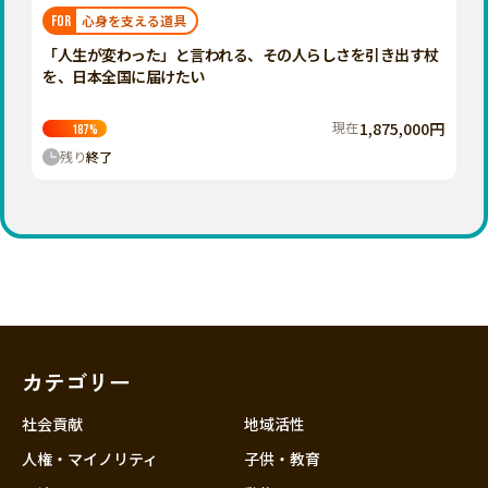
福岡
佐賀
長崎
熊本
大分
埼玉
心身を支える道具
FOR
宮崎
鹿児島
沖縄
千葉
「人生が変わった」と言われる、その人らしさを引き出す杖
を、日本全国に届けたい
東京
神奈川
現在
1,875,000円
187
%
中部
残り
終了
新潟
富山
石川
福井
山梨
長野
カテゴリー
岐阜
静岡
社会貢献
地域活性
愛知
人権・マイノリティ
子供・教育