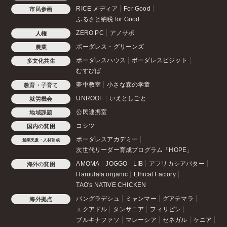
RICE メディア
For Good
市民参画
ふるさと納税 for Good
ZERO PC
アノサポ
人権
ボーダレス・グリーンズ
農業
ボーダレスハウス
ボーダレスビジット
多文化共生
むすびば
夢中教室
小さな森の学童
教育・子育て
UNROOF
いえとしごと
就労機会
公民連携室
地域課題
コシツ
国内の貧困
ボーダレスアカデミー
起業支援・人材育成
次世代リーダー育成プログラム「HOPE」
AMOMA
JOGGO
LIB
アフリカシアバター
海外の貧困
Haruulala organic
Ethical Factory
TAO's NATIVE CHICKEN
バングラデシュ
ミャンマー
グアテマラ
海外拠点
エクアドル
タンザニア
フィリピン
ブルキナファソ
マレーシア
セネガル
ケニア