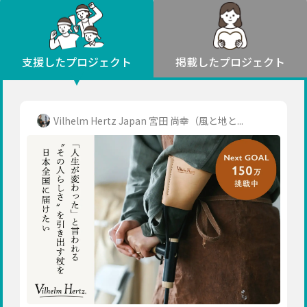
環境・エシカル
山形
福島
人権・マイノリティ
関東
災害
社会貢献
茨城
栃木
群馬
埼玉
千葉
支援したプロジェクト
掲載したプロジェクト
北海道・東北
東京
神奈川
地域からさがす
北海道
中部
青森
新潟
富山
石川
福井
山梨
Vilhelm Hertz Japan 宮田 尚幸（風と地と...
岩手
長野
岐阜
静岡
愛知
宮城
近畿
秋田
三重
滋賀
京都
大阪
兵庫
山形
奈良
和歌山
中国
福島
鳥取
島根
岡山
広島
山口
関東
茨城
四国
栃木
徳島
香川
愛媛
高知
九州・沖縄
群馬