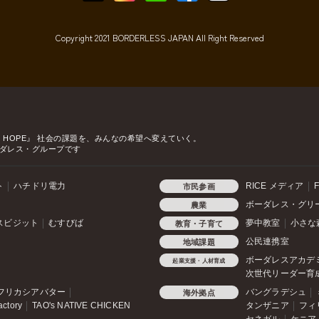
Copyright 2021 BORDERLESS JAPAN All Right Reserved
o HOPE』
社会の課題を、みんなの希望へ変えていく。
ダレス・グループです
ト
ハチドリ電力
RICE メディア
F
市民参画
ボーダレス・グリ
農業
スビジット
むすびば
夢中教室
小さな
教育・子育て
公民連携室
地域課題
ボーダレスアカデ
起業支援・人材育成
次世代リーダー育
フリカシアバター
バングラデシュ
海外拠点
actory
TAO's NATIVE CHICKEN
タンザニア
フィ