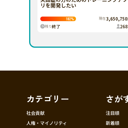
リを開発したい
現在
3,650,75
182
%
終了
268
残り
カテゴリー
さが
社会貢献
注目順
人権・マイノリティ
新着順