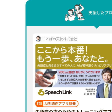
中国
支援したプ
四国
九州・沖縄
ことばの天使株式会社
AI失語症アプリ開発
FOR
失語症の方のためのトレーニングアプ