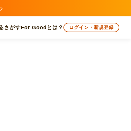
る
さがす
For Goodとは？
ログイン・新規登録
文化
環境・エシカル
人権・マイノリティ
知