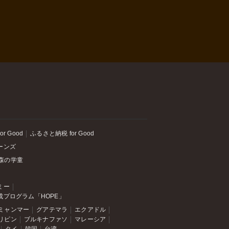
or Good
ふるさと納税 for Good
ーンズ
森の学童
ミー
成プログラム「HOPE」
ミャンマー
グアテマラ
エクアドル
リピン
ブルキナファソ
マレーシア