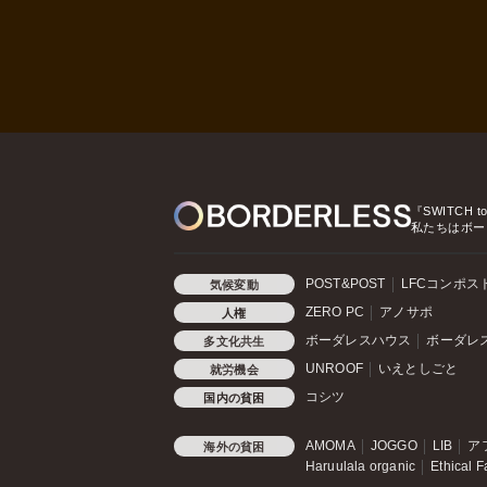
『SWITCH t
私たちはボー
POST&POST
LFCコンポス
気候変動
ZERO PC
アノサポ
人権
ボーダレスハウス
ボーダレ
多文化共生
UNROOF
いえとしごと
就労機会
コシツ
国内の貧困
AMOMA
JOGGO
LIB
ア
海外の貧困
Haruulala organic
Ethical F