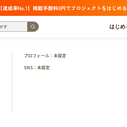
【達成率No.1】掲載手数料0円でプロジェクトをはじめる
はじめ
支援金額が多い
支援人数が多い
終了日が近い
プロフィール：未設定
・福祉
子ども・教育
動物
地域活性
フード・農業
SNS：未設定
北海道
青森
岩手
宮城
秋田
山形
福島
茨城
栃木
群馬
埼玉
千葉
東京
神奈川
新潟
富山
石川
福井
山梨
長野
岐阜
静岡
愛
三重
滋賀
京都
大阪
兵庫
奈良
和歌山