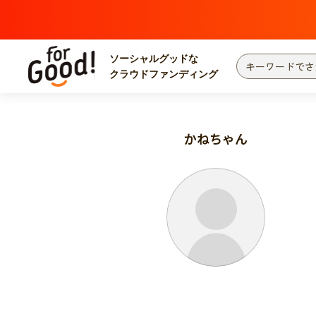
ソーシャルグッドな
クラウドファンディング
プロジェクトからさがす
注目
新着
かねちゃん
カテゴリーからさがす
国際協力
医療
災害
社会貢献
北海道・東北
地域からさがす
関東
中部
近畿