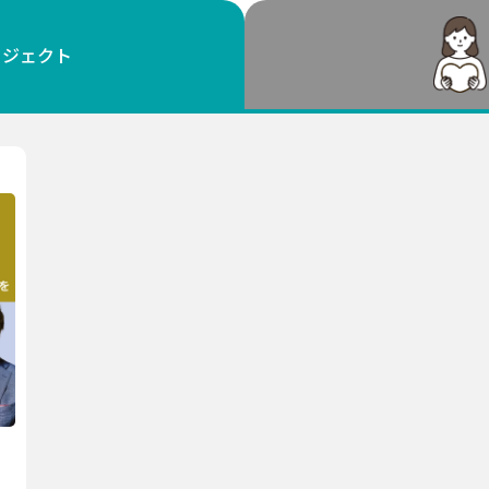
鳥取
島根
岡山
広島
山口
ロジェクト
徳島
香川
愛媛
高知
福岡
佐賀
長崎
熊本
大分
宮崎
鹿児島
沖縄