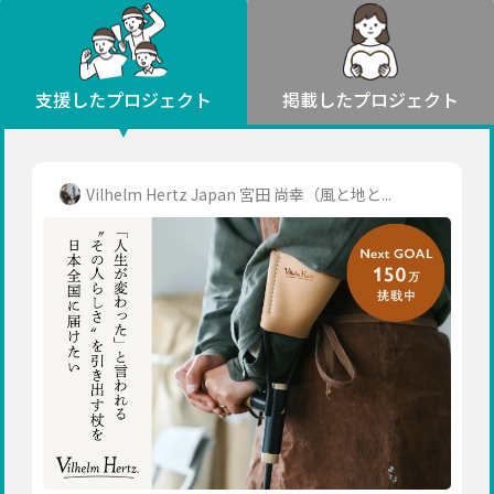
環境・エシカル
山形
福島
人権・マイノリティ
関東
災害
社会貢献
茨城
栃木
群馬
埼玉
千葉
支援したプロジェクト
掲載したプロジェクト
北海道・東北
東京
神奈川
地域からさがす
北海道
中部
青森
新潟
富山
石川
福井
山梨
Vilhelm Hertz Japan 宮田 尚幸（風と地と...
岩手
長野
岐阜
静岡
愛知
宮城
近畿
秋田
三重
滋賀
京都
大阪
兵庫
山形
奈良
和歌山
中国
福島
鳥取
島根
岡山
広島
山口
関東
茨城
四国
栃木
徳島
香川
愛媛
高知
九州・沖縄
群馬