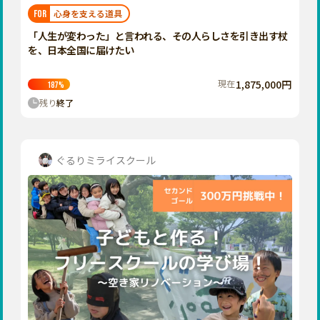
福岡
佐賀
長崎
熊本
大分
埼玉
心身を支える道具
FOR
宮崎
鹿児島
沖縄
千葉
「人生が変わった」と言われる、その人らしさを引き出す杖
を、日本全国に届けたい
東京
神奈川
現在
1,875,000円
187
%
中部
残り
終了
新潟
富山
石川
ぐるりミライスクール
福井
山梨
長野
岐阜
静岡
愛知