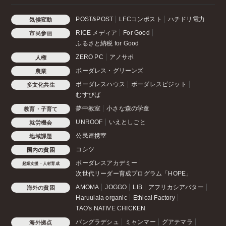
POST&POST
LFCコンポスト
ハチドリ電力
気候変動
RICE メディア
For Good
市民参画
ふるさと納税 for Good
ZERO PC
アノサポ
人権
ボーダレス・グリーンズ
農業
ボーダレスハウス
ボーダレスビジット
多文化共生
むすびば
夢中教室
小さな森の学童
教育・子育て
UNROOF
いえとしごと
就労機会
公民連携室
地域課題
コシツ
国内の貧困
ボーダレスアカデミー
起業支援・人材育成
次世代リーダー育成プログラム「HOPE」
AMOMA
JOGGO
LIB
アフリカシアバター
海外の貧困
Haruulala organic
Ethical Factory
TAO's NATIVE CHICKEN
バングラデシュ
ミャンマー
グアテマラ
海外拠点