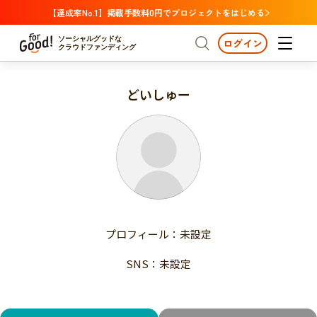
【達成率No.1】掲載手数料0円でプロジェクトをはじめる
ソーシャルグッドな
ログイン
クラウドファンディング
どいしゅー
プロジェクトからさがす
注目
新着
支援金額が多い
プロジェクトからさがす
注目
新着
支援人数が多い
終了日が近い
支援金額が多い
カテゴリーからさがす
支援人数が多い
国際協力
医療・福祉
子ども・教育
終了日が近い
動物
地域活性
フード・農業
文化
カテゴリーからさがす
国際協力
プロフィール：未設定
環境・エシカル
人権・マイノリティ
医療・福祉
災害
社会貢献
SNS：未設定
子ども・教育
動物
地域からさがす
地域活性
北海道・東北
フード・農業
文化
北海道
青森
岩手
宮城
秋田