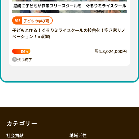
近畿
三重
滋賀
子どもの学び場
FOR
京都
子どもと作る！ぐるりミライスクールの校舎を！空き家リノ
大阪
ベーション！ in尼崎
兵庫
現在
3,024,000円
151
%
奈良
残り
終了
和歌山
中国
鳥取
島根
岡山
広島
山口
カテゴリー
四国
徳島
社会貢献
地域活性