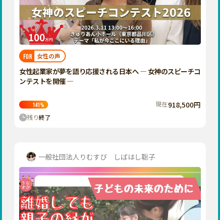
香川
愛媛
高知
九州・沖縄
福岡
女性の声
FOR
佐賀
女性起業家が夢を語り応援される日本へ ― 女神のスピーチコ
ンテストを開催 ―
長崎
熊本
現在
918,500円
141
%
残り
終了
大分
宮崎
鹿児島
一般社団法人りむすび しばはし聡子
沖縄