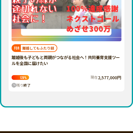
離婚してもふたり親
FOR
離婚後も子どもと両親がつながる社会へ！共同養育支援ツー
ルを全国に届けたい
現在
2,577,000円
128
%
残り
終了