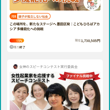
近畿
三重
滋賀
親子が孤立しない社会
FOR
京都
この場所を、新たなステージへ 墨田区発｜こどもひろばアカ
大阪
シア 多機能化への挑戦
兵庫
現在
1,730,505円
173
%
奈良
残り
終了
和歌山
中国
鳥取
女神のスピーチコンテスト実行委員会
島根
岡山
広島
山口
四国
徳島