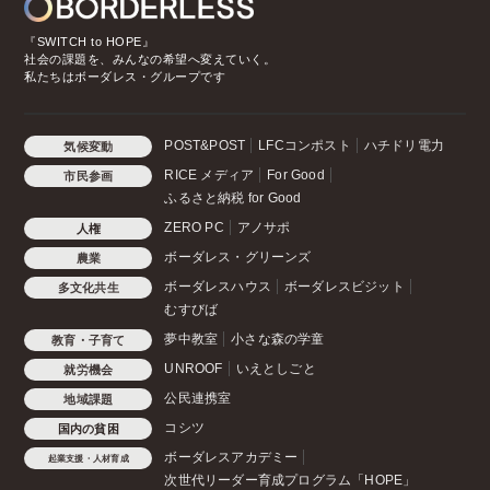
『SWITCH to HOPE』
社会の課題を、みんなの希望へ変えていく。
私たちはボーダレス・グループです
POST&POST
LFCコンポスト
ハチドリ電力
気候変動
RICE メディア
For Good
市民参画
ふるさと納税 for Good
ZERO PC
アノサポ
人権
ボーダレス・グリーンズ
農業
ボーダレスハウス
ボーダレスビジット
多文化共生
むすびば
夢中教室
小さな森の学童
教育・子育て
UNROOF
いえとしごと
就労機会
公民連携室
地域課題
コシツ
国内の貧困
ボーダレスアカデミー
起業支援・人材育成
次世代リーダー育成プログラム「HOPE」