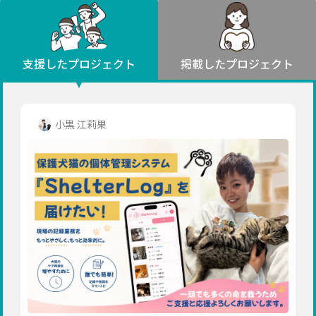
環境・エシカル
山形
福島
人権・マイノリティ
関東
災害
社会貢献
茨城
栃木
群馬
埼玉
千葉
支援したプロジェクト
掲載したプロジェクト
北海道・東北
東京
神奈川
地域からさがす
北海道
中部
青森
新潟
富山
石川
福井
山梨
小黒 江莉果
岩手
長野
岐阜
静岡
愛知
宮城
近畿
秋田
三重
滋賀
京都
大阪
兵庫
山形
奈良
和歌山
中国
福島
鳥取
島根
岡山
広島
山口
関東
茨城
四国
栃木
徳島
香川
愛媛
高知
九州・沖縄
群馬