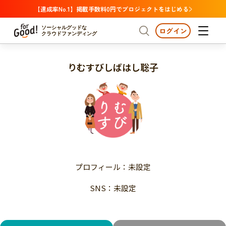
【達成率No.1】掲載手数料0円でプロジェクトをはじめる
ソーシャルグッドな
ログイン
クラウドファンディング
りむすびしばはし聡子
プロジェクトからさがす
注目
新着
支援金額が多い
プロジェクトからさがす
注目
新着
支援人数が多い
終了日が近い
支援金額が多い
カテゴリーからさがす
支援人数が多い
国際協力
医療・福祉
子ども・教育
終了日が近い
動物
地域活性
フード・農業
文化
カテゴリーからさがす
国際協力
プロフィール：未設定
環境・エシカル
人権・マイノリティ
医療・福祉
災害
社会貢献
SNS：未設定
子ども・教育
動物
地域からさがす
地域活性
北海道・東北
フード・農業
文化
北海道
青森
岩手
宮城
秋田