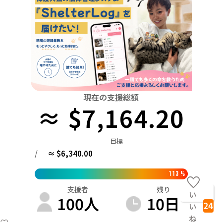
関東
中国
鳥取
茨城
栃木
群馬
埼玉
千葉
東京
神奈川
四国
徳島
中部
新潟
富山
石川
福井
山梨
長野
岐阜
九州・沖縄
福岡
近畿
三重
滋賀
京都
大阪
兵庫
奈良
和歌山
中国
現在の支援総額
鳥取
島根
岡山
広島
山口
≈ $7,164.20
四国
徳島
香川
愛媛
高知
目標
九州・沖縄
/
≈ $6,340.00
福岡
佐賀
長崎
熊本
大分
宮崎
鹿児島
113
%
支援者
残り
い
100
人
10
日
24
い
ね