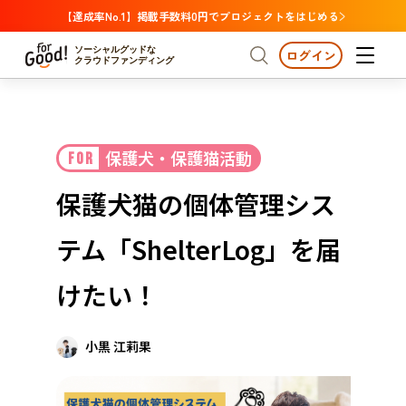
【達成率No.1】掲載手数料0円でプロジェクトをはじめる
ソーシャルグッドな
ログイン
クラウドファンディング
プロジェクトからさがす
保護犬・保護猫活動
FOR
注目
新着
支援金額が多い
プロジェクトからさがす
注目
新着
支援金額
支援人数が多い
終了日が近い
保護犬猫の個体管理シス
カテゴリーからさがす
国際協力
医療・福祉
カテゴリーからさがす
人権・マイノリティ
テム「ShelterLog」を届
国際協力
医療・福祉
子ども・教育
動物
地域活性
フード・農業
文化
北海道・東北
地域からさがす
北海
けたい！
環境・エシカル
人権・マイノリティ
関東
茨城
災害
社会貢献
小黒 江莉果
中部
地域からさがす
新潟
北海道・東北
近畿
三重
北海道
青森
岩手
宮城
秋田
山形
福島