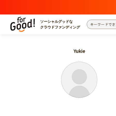
ソーシャルグッドな
クラウドファンディング
プロジェクトからさがす
注目
新着
Yukie
カテゴリーからさがす
国際協力
医療
災害
社会貢献
北海道・東北
地域からさがす
関東
中部
近畿