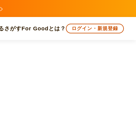
る
さがす
For Goodとは？
ログイン・新規登録
文化
環境・エシカル
人権・マイノリティ
知