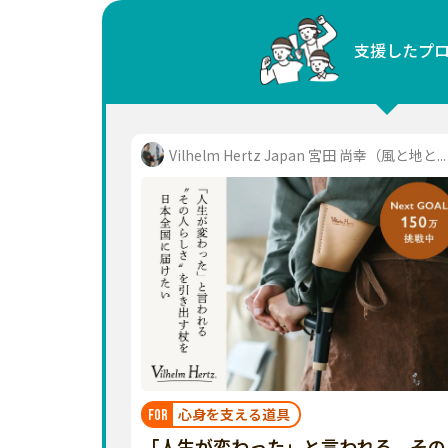
中国
支援したプ
四国
九州・沖縄
Vilhelm Hertz Japan 宮田 尚幸（風と地と...
心身を支える道具
FOR
「人生が変わった」と言われる、その