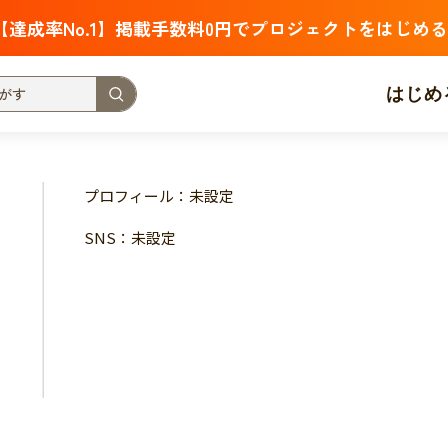
【達成率No.1】掲載手数料0円でプロジェクトをはじめる
はじめ
支援金額が多い
支援人数が多い
終了日が近い
プロフィール：未設定
・福祉
子ども・教育
動物
地域活性
フード・農業
SNS：未設定
北海道
青森
岩手
宮城
秋田
山形
福島
茨城
栃木
群馬
埼玉
千葉
東京
神奈川
新潟
富山
石川
福井
山梨
長野
岐阜
静岡
愛
三重
滋賀
京都
大阪
兵庫
奈良
和歌山