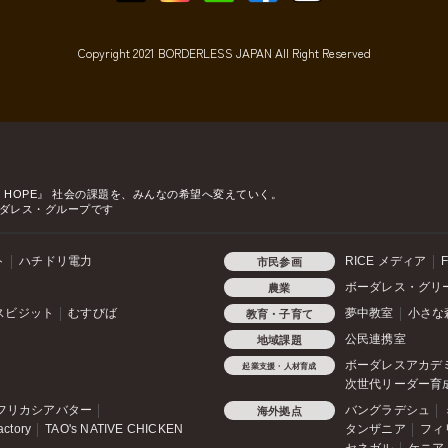
Copyright 2021 BORDERLESS JAPAN All Right Reserved
o HOPE』
社会の課題を、みんなの希望へ変えていく。
ダレス・グループです
ト
ハチドリ電力
RICE メディア
F
市民参画
ボーダレス・グリ
農業
スビジット
むすびば
夢中教室
小さな
教育・子育て
公民連携室
地域課題
ボーダレスアカデ
起業支援・人材育成
次世代リーダー育
フリカシアバター
バングラデシュ
海外拠点
actory
TAO's NATIVE CHICKEN
タンザニア
フィ