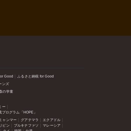
or Good
ふるさと納税 for Good
ーンズ
森の学童
ミー
成プログラム「HOPE」
ミャンマー
グアテマラ
エクアドル
リピン
ブルキナファソ
マレーシア