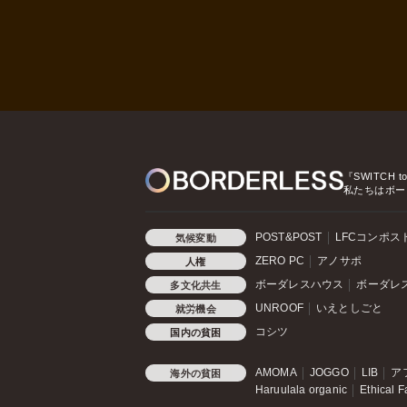
『SWITCH t
私たちはボー
POST&POST
LFCコンポス
気候変動
ZERO PC
アノサポ
人権
ボーダレスハウス
ボーダレ
多文化共生
UNROOF
いえとしごと
就労機会
コシツ
国内の貧困
AMOMA
JOGGO
LIB
ア
海外の貧困
Haruulala organic
Ethical F