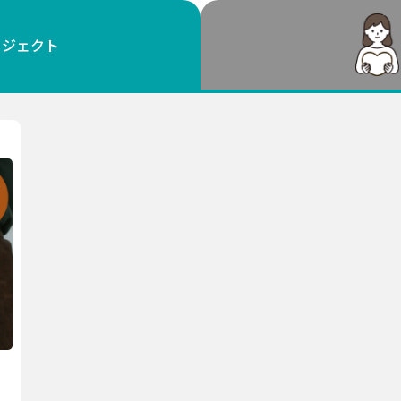
鳥取
島根
岡山
広島
山口
ロジェクト
徳島
香川
愛媛
高知
福岡
佐賀
長崎
熊本
大分
宮崎
鹿児島
沖縄