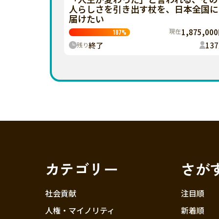
人らしさを引き出す杖を、日本全国に
届けたい
現在
1,875,00
187
%
終了
137
残り
カテゴリー
さが
社会貢献
注目順
人権・マイノリティ
新着順