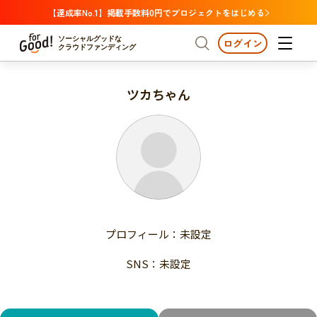
【達成率No.1】掲載手数料0円でプロジェクトをはじめる
ソーシャルグッドな
ログイン
クラウドファンディング
ツカちゃん
プロジェクトからさがす
注目
新着
支援金額が多い
プロジェクトからさがす
注目
新着
支援人数が多い
終了日が近い
支援金額が多い
カテゴリーからさがす
支援人数が多い
国際協力
医療・福祉
子ども・教育
終了日が近い
動物
地域活性
フード・農業
文化
カテゴリーからさがす
国際協力
プロフィール：未設定
環境・エシカル
人権・マイノリティ
医療・福祉
災害
社会貢献
SNS：未設定
子ども・教育
動物
地域からさがす
地域活性
北海道・東北
フード・農業
文化
北海道
青森
岩手
宮城
秋田