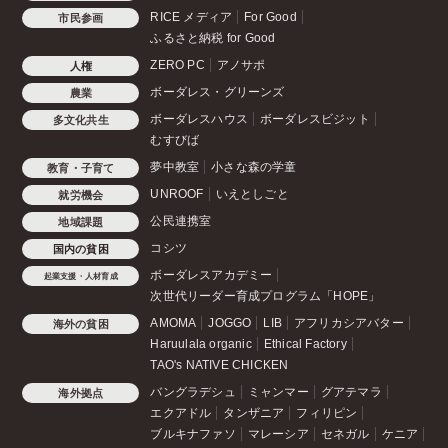
RICE メディア
For Good
市民参画
ふるさと納税 for Good
ZERO PC
アノサポ
人権
ボーダレス・グリーンズ
農業
ボーダレスハウス
ボーダレスビジット
多文化共生
むすびば
夢中教室
小さな森の学童
教育・子育て
UNROOF
いえとしごと
就労機会
公民連携室
地域課題
コシツ
国内の貧困
ボーダレスアカデミー
起業支援・人材育成
次世代リーダー育成プログラム「HOPE」
AMOMA
JOGGO
LIB
アフリカシアバター
海外の貧困
Haruulala organic
Ethical Factory
TAO's NATIVE CHICKEN
バングラデシュ
ミャンマー
グアテマラ
海外拠点
エクアドル
タンザニア
フィリピン
ブルキナファソ
マレーシア
セネガル
ケニア