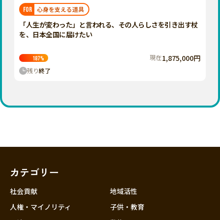
福岡
佐賀
長崎
熊本
大分
埼玉
心身を支える道具
FOR
宮崎
鹿児島
沖縄
千葉
「人生が変わった」と言われる、その人らしさを引き出す杖
を、日本全国に届けたい
東京
神奈川
現在
1,875,000円
187
%
中部
残り
終了
新潟
富山
石川
福井
山梨
長野
カテゴリー
岐阜
静岡
社会貢献
地域活性
愛知
人権・マイノリティ
子供・教育