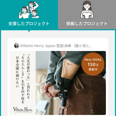
環境・エシカル
山形
福島
人権・マイノリティ
関東
災害
社会貢献
茨城
栃木
群馬
埼玉
千葉
支援したプロジェクト
掲載したプロジェクト
北海道・東北
東京
神奈川
地域からさがす
北海道
中部
青森
新潟
富山
石川
福井
山梨
Vilhelm Hertz Japan 宮田 尚幸（風と地と...
岩手
長野
岐阜
静岡
愛知
宮城
近畿
秋田
三重
滋賀
京都
大阪
兵庫
山形
奈良
和歌山
中国
福島
鳥取
島根
岡山
広島
山口
関東
茨城
四国
栃木
徳島
香川
愛媛
高知
九州・沖縄
群馬