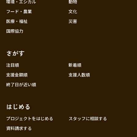
近畿
環境・エシカル
動物
三重
フード・農業
文化
滋賀
医療・福祉
災害
京都
国際協力
大阪
兵庫
さがす
奈良
和歌山
注目順
新着順
中国
支援金額順
支援人数順
鳥取
終了日が近い順
島根
岡山
はじめる
広島
山口
プロジェクトをはじめる
スタッフに相談する
四国
資料請求する
徳島