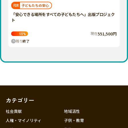
福岡
佐賀
長崎
熊本
大分
埼玉
子どもたちの安心
FOR
宮崎
鹿児島
沖縄
千葉
「安心できる場所をすべての子どもたちへ」出版プロジェク
ト
東京
神奈川
現在
551,500円
122
%
中部
残り
終了
新潟
富山
石川
福井
山梨
長野
カテゴリー
岐阜
静岡
社会貢献
地域活性
愛知
人権・マイノリティ
子供・教育