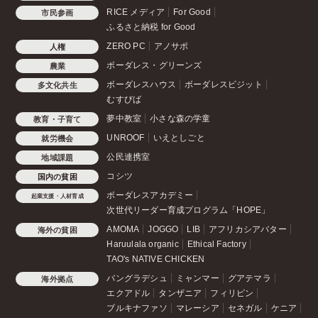
RICE メディア
For Good
市民参画
ふるさと納税 for Good
ZERO PC
アノサポ
人権
ボーダレス・グリーンズ
農業
ボーダレスハウス
ボーダレスビジット
多文化共生
むすびば
夢中教室
小さな森の学童
教育・子育て
UNROOF
いえとしごと
就労機会
公民連携室
地域課題
コシツ
国内の貧困
ボーダレスアカデミー
起業支援・人材育成
次世代リーダー育成プログラム「HOPE」
AMOMA
JOGGO
LIB
アフリカシアバター
海外の貧困
Haruulala organic
Ethical Factory
TAO's NATIVE CHICKEN
バングラデシュ
ミャンマー
グアテマラ
海外拠点
エクアドル
タンザニア
フィリピン
ブルキナファソ
マレーシア
セネガル
ケニア