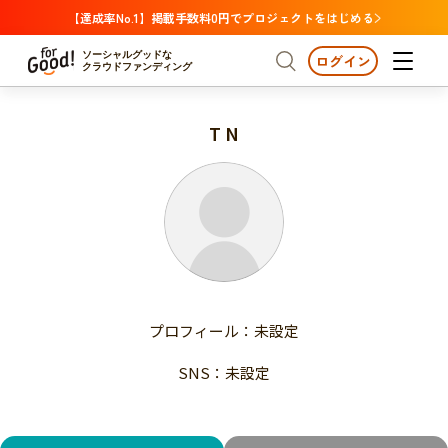
【達成率No.1】掲載手数料0円でプロジェクトをはじめる
ソーシャルグッドな
ログイン
クラウドファンディング
T N
プロジェクトからさがす
注目
新着
支援金額が多い
プロジェクトからさがす
注目
新着
支援人数が多い
終了日が近い
支援金額が多い
カテゴリーからさがす
支援人数が多い
国際協力
医療・福祉
子ども・教育
終了日が近い
動物
地域活性
フード・農業
文化
カテゴリーからさがす
国際協力
プロフィール：未設定
環境・エシカル
人権・マイノリティ
医療・福祉
災害
社会貢献
SNS：未設定
子ども・教育
動物
地域からさがす
地域活性
北海道・東北
フード・農業
文化
北海道
青森
岩手
宮城
秋田