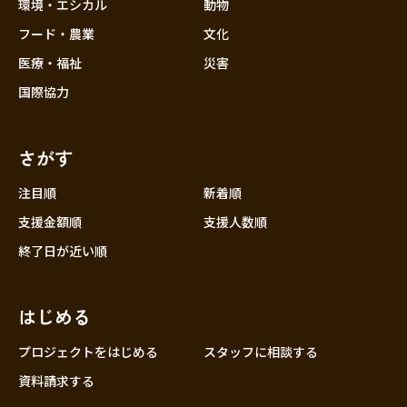
近畿
環境・エシカル
動物
三重
フード・農業
文化
滋賀
医療・福祉
災害
京都
国際協力
大阪
兵庫
さがす
奈良
和歌山
注目順
新着順
中国
支援金額順
支援人数順
鳥取
終了日が近い順
島根
岡山
はじめる
広島
山口
プロジェクトをはじめる
スタッフに相談する
四国
資料請求する
徳島