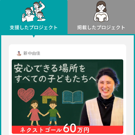
環境・エシカル
山形
福島
人権・マイノリティ
関東
災害
社会貢献
茨城
栃木
群馬
埼玉
千葉
支援したプロジェクト
掲載したプロジェクト
北海道・東北
東京
神奈川
地域からさがす
北海道
中部
青森
新潟
富山
石川
福井
山梨
新中由佳
岩手
長野
岐阜
静岡
愛知
宮城
近畿
秋田
三重
滋賀
京都
大阪
兵庫
山形
奈良
和歌山
中国
福島
鳥取
島根
岡山
広島
山口
関東
茨城
四国
栃木
徳島
香川
愛媛
高知
九州・沖縄
群馬