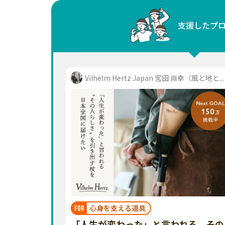
中国
支援したプ
四国
九州・沖縄
Vilhelm Hertz Japan 宮田 尚幸（風と地と...
心身を支える道具
FOR
「人生が変わった」と言われる、その