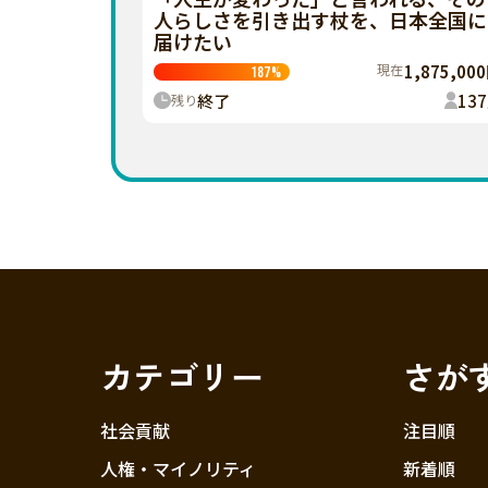
人らしさを引き出す杖を、日本全国に
届けたい
現在
1,875,00
187
%
終了
137
残り
カテゴリー
さが
社会貢献
注目順
人権・マイノリティ
新着順