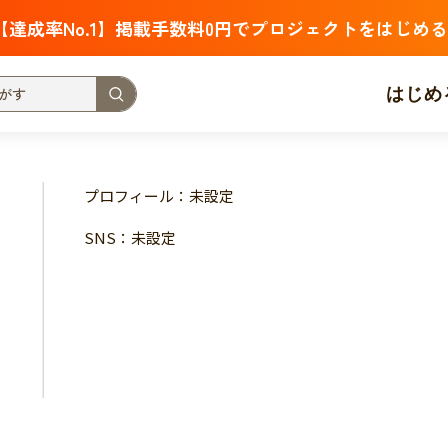
【達成率No.1】掲載手数料0円でプロジェクトをはじめる
はじめ
支援金額が多い
支援人数が多い
終了日が近い
プロフィール：未設定
・福祉
子ども・教育
動物
地域活性
フード・農業
SNS：未設定
北海道
青森
岩手
宮城
秋田
山形
福島
茨城
栃木
群馬
埼玉
千葉
東京
神奈川
新潟
富山
石川
福井
山梨
長野
岐阜
静岡
愛
三重
滋賀
京都
大阪
兵庫
奈良
和歌山