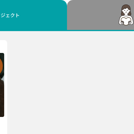
鳥取
島根
岡山
広島
山口
ロジェクト
徳島
香川
愛媛
高知
福岡
佐賀
長崎
熊本
大分
宮崎
鹿児島
沖縄