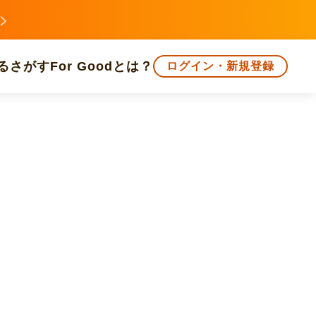
る
さがす
For Goodとは？
ログイン・新規登録
文化
環境・エシカル
人権・マイノリティ
知