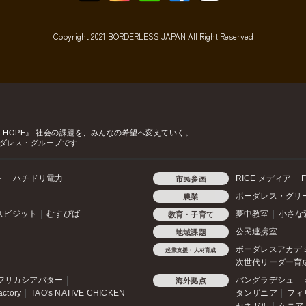
Copyright 2021 BORDERLESS JAPAN All Right Reserved
o HOPE』
社会の課題を、みんなの希望へ変えていく。
ダレス・グループです
ト
ハチドリ電力
RICE メディア
F
市民参画
ボーダレス・グリ
農業
スビジット
むすびば
夢中教室
小さな
教育・子育て
公民連携室
地域課題
ボーダレスアカデ
起業支援・人材育成
次世代リーダー育
フリカシアバター
バングラデシュ
海外拠点
actory
TAO's NATIVE CHICKEN
タンザニア
フィ