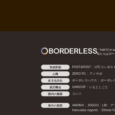
『SWITCH t
私たちはボー
POST&POST
LFCコンポス
気候変動
ZERO PC
アノサポ
人権
ボーダレスハウス
ボーダレ
多文化共生
UNROOF
いえとしごと
就労機会
コシツ
国内の貧困
AMOMA
JOGGO
LIB
ア
海外の貧困
Haruulala organic
Ethical F