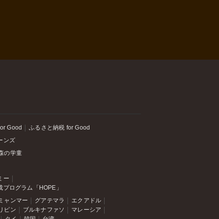
or Good
ふるさと納税 for Good
ーンズ
森の学童
ミー
成プログラム「HOPE」
ミャンマー
グアテマラ
エクアドル
リピン
ブルキナファソ
マレーシア