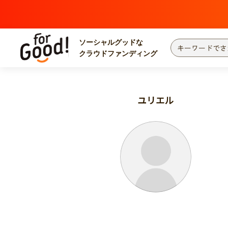
ソーシャルグッドな
クラウドファンディング
プロジェクトからさがす
注目
新着
ユリエル
カテゴリーからさがす
国際協力
医療
災害
社会貢献
北海道・東北
地域からさがす
関東
中部
近畿