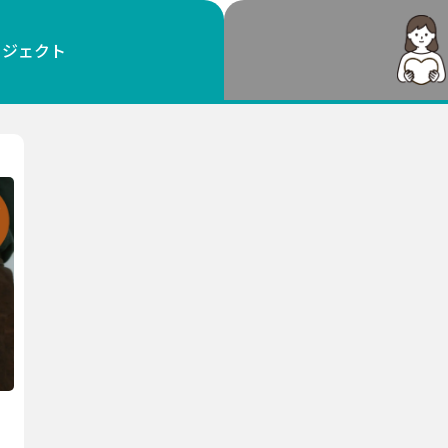
鳥取
島根
岡山
広島
山口
ロジェクト
徳島
香川
愛媛
高知
福岡
佐賀
長崎
熊本
大分
宮崎
鹿児島
沖縄