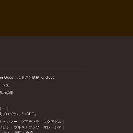
or Good
ふるさと納税 for Good
ーンズ
森の学童
ミー
成プログラム「HOPE」
ミャンマー
グアテマラ
エクアドル
リピン
ブルキナファソ
マレーシア