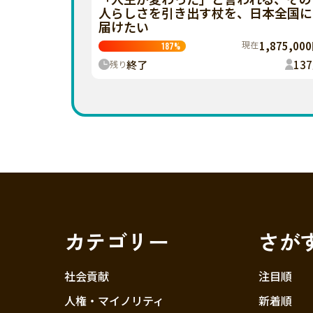
人らしさを引き出す杖を、日本全国に
届けたい
現在
1,875,00
187
%
終了
137
残り
カテゴリー
さが
社会貢献
注目順
人権・マイノリティ
新着順