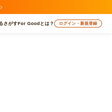
る
さがす
For Goodとは？
ログイン・新規登録
文化
環境・エシカル
人権・マイノリティ
知