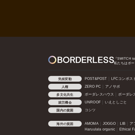
『SWITCH t
私たちはボー
POST&POST
LFCコンポス
気候変動
ZERO PC
アノサポ
人権
ボーダレスハウス
ボーダレ
多文化共生
UNROOF
いえとしごと
就労機会
コシツ
国内の貧困
AMOMA
JOGGO
LIB
ア
海外の貧困
Haruulala organic
Ethical F