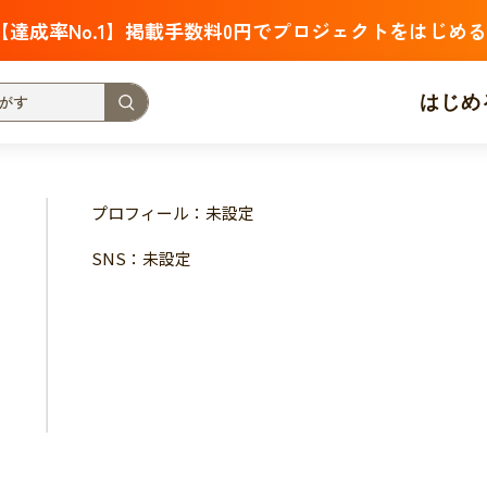
【達成率No.1】掲載手数料0円でプロジェクトをはじめる
はじめ
支援金額が多い
支援人数が多い
終了日が近い
プロフィール：未設定
・福祉
子ども・教育
動物
地域活性
フード・農業
SNS：未設定
北海道
青森
岩手
宮城
秋田
山形
福島
茨城
栃木
群馬
埼玉
千葉
東京
神奈川
新潟
富山
石川
福井
山梨
長野
岐阜
静岡
愛
三重
滋賀
京都
大阪
兵庫
奈良
和歌山