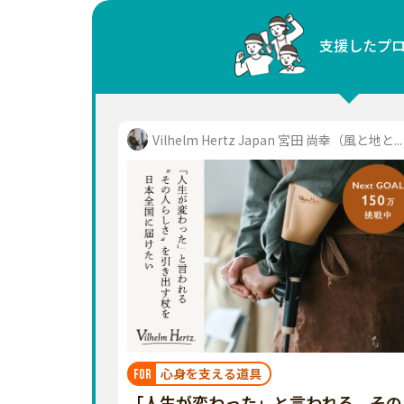
中国
支援したプ
四国
九州・沖縄
Vilhelm Hertz Japan 宮田 尚幸（風と地と...
心身を支える道具
FOR
「人生が変わった」と言われる、その