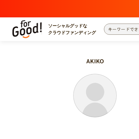
ソーシャルグッドな
クラウドファンディング
プロジェクトからさがす
注目
新着
AKIKO
カテゴリーからさがす
国際協力
医療
災害
社会貢献
北海道・東北
地域からさがす
関東
中部
近畿