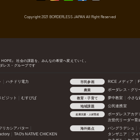
Copyright 2021 BORDERLESS JAPAN All Right Reserved
o HOPE』
社会の課題を、みんなの希望へ変えていく。
ダレス・グループです
ト
ハチドリ電力
RICE メディア
F
市民参画
ボーダレス・グリ
農業
スビジット
むすびば
夢中教室
小さな
教育・子育て
公民連携室
地域課題
ボーダレスアカデ
起業支援・人材育成
次世代リーダー育
フリカシアバター
バングラデシュ
海外拠点
actory
TAO's NATIVE CHICKEN
タンザニア
フィ