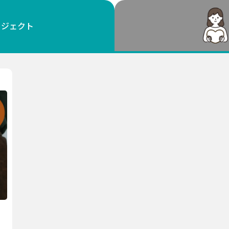
鳥取
島根
岡山
広島
山口
ロジェクト
徳島
香川
愛媛
高知
福岡
佐賀
長崎
熊本
大分
宮崎
鹿児島
沖縄