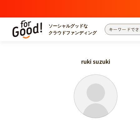
ソーシャルグッドな
クラウドファンディング
プロジェクトからさがす
注目
新着
ruki suzuki
カテゴリーからさがす
国際協力
医療
災害
社会貢献
北海道・東北
地域からさがす
関東
中部
近畿