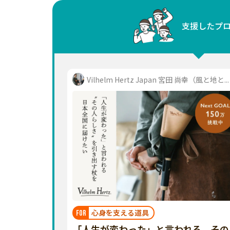
中国
支援したプ
四国
九州・沖縄
Vilhelm Hertz Japan 宮田 尚幸（風と地と...
心身を支える道具
FOR
「人生が変わった」と言われる、その