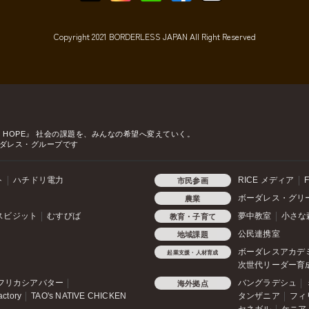
Copyright 2021 BORDERLESS JAPAN All Right Reserved
o HOPE』
社会の課題を、みんなの希望へ変えていく。
ダレス・グループです
ト
ハチドリ電力
RICE メディア
F
市民参画
ボーダレス・グリ
農業
スビジット
むすびば
夢中教室
小さな
教育・子育て
公民連携室
地域課題
ボーダレスアカデ
起業支援・人材育成
次世代リーダー育
フリカシアバター
バングラデシュ
海外拠点
actory
TAO's NATIVE CHICKEN
タンザニア
フィ