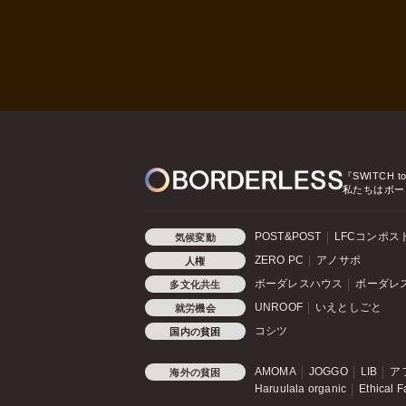
『SWITCH t
私たちはボー
POST&POST
LFCコンポス
気候変動
ZERO PC
アノサポ
人権
ボーダレスハウス
ボーダレ
多文化共生
UNROOF
いえとしごと
就労機会
コシツ
国内の貧困
AMOMA
JOGGO
LIB
ア
海外の貧困
Haruulala organic
Ethical F