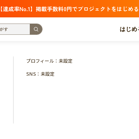
【達成率No.1】掲載手数料0円でプロジェクトをはじめる
はじめ
支援金額が多い
支援人数が多い
終了日が近い
プロフィール：未設定
・福祉
子ども・教育
動物
地域活性
フード・農業
SNS：未設定
北海道
青森
岩手
宮城
秋田
山形
福島
茨城
栃木
群馬
埼玉
千葉
東京
神奈川
新潟
富山
石川
福井
山梨
長野
岐阜
静岡
愛
三重
滋賀
京都
大阪
兵庫
奈良
和歌山