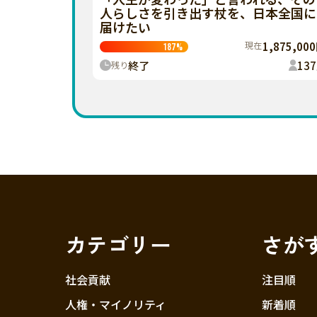
人らしさを引き出す杖を、日本全国に
届けたい
現在
1,875,00
187
%
終了
137
残り
カテゴリー
さが
社会貢献
注目順
人権・マイノリティ
新着順