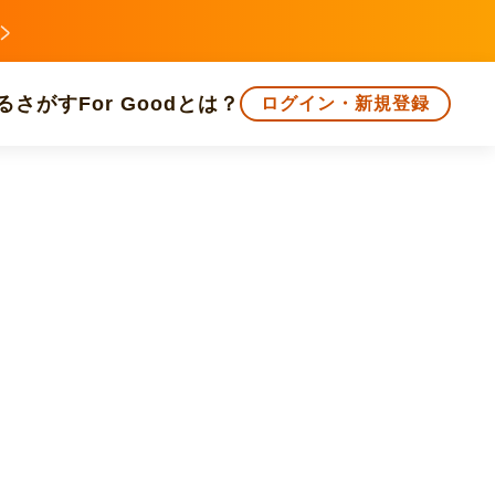
る
さがす
For Goodとは？
ログイン・新規登録
文化
環境・エシカル
人権・マイノリティ
知