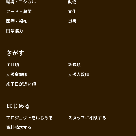
近畿
環境・エシカル
動物
三重
フード・農業
文化
滋賀
医療・福祉
災害
京都
国際協力
大阪
兵庫
さがす
奈良
和歌山
注目順
新着順
中国
支援金額順
支援人数順
鳥取
終了日が近い順
島根
岡山
はじめる
広島
山口
プロジェクトをはじめる
スタッフに相談する
四国
資料請求する
徳島