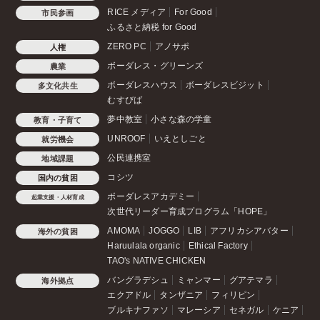
RICE メディア
For Good
市民参画
ふるさと納税 for Good
ZERO PC
アノサポ
人権
ボーダレス・グリーンズ
農業
ボーダレスハウス
ボーダレスビジット
多文化共生
むすびば
夢中教室
小さな森の学童
教育・子育て
UNROOF
いえとしごと
就労機会
公民連携室
地域課題
コシツ
国内の貧困
ボーダレスアカデミー
起業支援・人材育成
次世代リーダー育成プログラム「HOPE」
AMOMA
JOGGO
LIB
アフリカシアバター
海外の貧困
Haruulala organic
Ethical Factory
TAO's NATIVE CHICKEN
バングラデシュ
ミャンマー
グアテマラ
海外拠点
エクアドル
タンザニア
フィリピン
ブルキナファソ
マレーシア
セネガル
ケニア