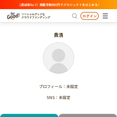
【達成率No.1】掲載手数料0円でプロジェクトをはじめる
ソーシャルグッドな
ログイン
クラウドファンディング
貴清
プロジェクトからさがす
注目
新着
支援金額が多い
プロジェクトからさがす
注目
新着
支援人数が多い
終了日が近い
支援金額が多い
カテゴリーからさがす
支援人数が多い
国際協力
医療・福祉
子ども・教育
終了日が近い
動物
地域活性
フード・農業
文化
カテゴリーからさがす
国際協力
プロフィール：未設定
環境・エシカル
人権・マイノリティ
医療・福祉
災害
社会貢献
SNS：未設定
子ども・教育
動物
地域からさがす
地域活性
北海道・東北
フード・農業
文化
北海道
青森
岩手
宮城
秋田