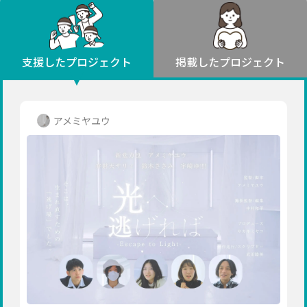
環境・エシカル
山形
福島
人権・マイノリティ
関東
災害
社会貢献
茨城
栃木
群馬
埼玉
千葉
支援したプロジェクト
掲載したプロジェクト
北海道・東北
東京
神奈川
地域からさがす
北海道
中部
青森
新潟
富山
石川
福井
山梨
アメミヤユウ
岩手
長野
岐阜
静岡
愛知
宮城
近畿
秋田
三重
滋賀
京都
大阪
兵庫
山形
奈良
和歌山
中国
福島
鳥取
島根
岡山
広島
山口
関東
茨城
四国
栃木
徳島
香川
愛媛
高知
九州・沖縄
群馬