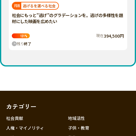
福岡
佐賀
長崎
熊本
大分
埼玉
逃げるを選べる社会
FOR
宮崎
鹿児島
沖縄
千葉
社会にもっと”逃げ”のグラデーションを。逃げの多様性を題
材にした映画を広めたい
東京
神奈川
現在
394,500円
131
%
中部
残り
終了
新潟
富山
石川
福井
山梨
長野
カテゴリー
岐阜
静岡
社会貢献
地域活性
愛知
人権・マイノリティ
子供・教育