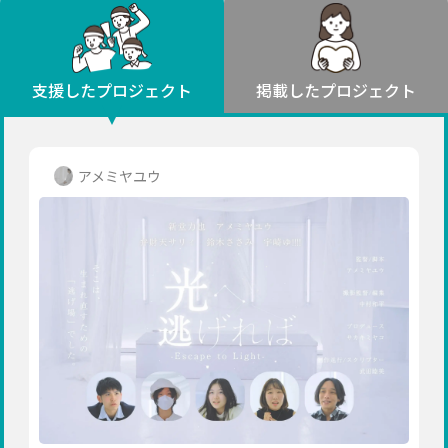
環境・エシカル
山形
福島
人権・マイノリティ
関東
災害
社会貢献
茨城
栃木
群馬
埼玉
千葉
支援したプロジェクト
掲載したプロジェクト
北海道・東北
東京
神奈川
地域からさがす
北海道
中部
青森
新潟
富山
石川
福井
山梨
アメミヤユウ
岩手
長野
岐阜
静岡
愛知
宮城
近畿
秋田
三重
滋賀
京都
大阪
兵庫
山形
奈良
和歌山
中国
福島
鳥取
島根
岡山
広島
山口
関東
茨城
四国
栃木
徳島
香川
愛媛
高知
九州・沖縄
群馬