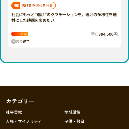
福岡
佐賀
長崎
熊本
大分
埼玉
逃げるを選べる社会
FOR
宮崎
鹿児島
沖縄
千葉
社会にもっと”逃げ”のグラデーションを。逃げの多様性を題
材にした映画を広めたい
東京
神奈川
現在
394,500円
131
%
中部
残り
終了
新潟
富山
石川
福井
山梨
長野
カテゴリー
岐阜
静岡
社会貢献
地域活性
愛知
人権・マイノリティ
子供・教育