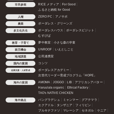
RICE メディア
For Good
市民参画
ふるさと納税 for Good
ZERO PC
アノサポ
人権
ボーダレス・グリーンズ
農業
ボーダレスハウス
ボーダレスビジット
多文化共生
むすびば
夢中教室
小さな森の学童
教育・子育て
UNROOF
いえとしごと
就労機会
公民連携室
地域課題
コシツ
国内の貧困
ボーダレスアカデミー
起業支援・人材育成
次世代リーダー育成プログラム「HOPE」
AMOMA
JOGGO
LIB
アフリカシアバター
海外の貧困
Haruulala organic
Ethical Factory
TAO's NATIVE CHICKEN
バングラデシュ
ミャンマー
グアテマラ
海外拠点
エクアドル
タンザニア
フィリピン
ブルキナファソ
マレーシア
セネガル
ケニア