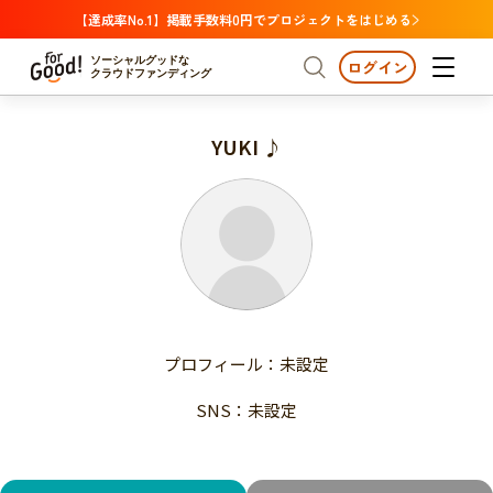
【達成率No.1】掲載手数料0円でプロジェクトをはじめる
ソーシャルグッドな
ログイン
クラウドファンディング
YUKI ♪
プロジェクトからさがす
注目
新着
支援金額が多い
プロジェクトからさがす
注目
新着
支援人数が多い
終了日が近い
支援金額が多い
カテゴリーからさがす
支援人数が多い
国際協力
医療・福祉
子ども・教育
終了日が近い
動物
地域活性
フード・農業
文化
カテゴリーからさがす
国際協力
プロフィール：未設定
環境・エシカル
人権・マイノリティ
医療・福祉
災害
社会貢献
SNS：未設定
子ども・教育
動物
地域からさがす
地域活性
北海道・東北
フード・農業
文化
北海道
青森
岩手
宮城
秋田