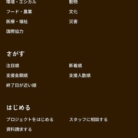
近畿
環境・エシカル
動物
三重
フード・農業
文化
滋賀
医療・福祉
災害
京都
国際協力
大阪
兵庫
さがす
奈良
和歌山
注目順
新着順
中国
支援金額順
支援人数順
鳥取
終了日が近い順
島根
岡山
はじめる
広島
山口
プロジェクトをはじめる
スタッフに相談する
四国
資料請求する
徳島