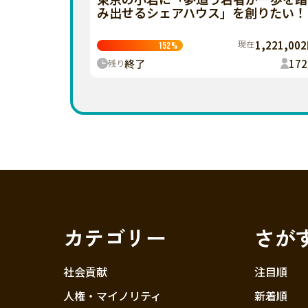
み出せるシェアハウス」を創りたい！
現在
1,221,00
152
%
終了
172
残り
カテゴリー
さが
社会貢献
注目順
人権・マイノリティ
新着順