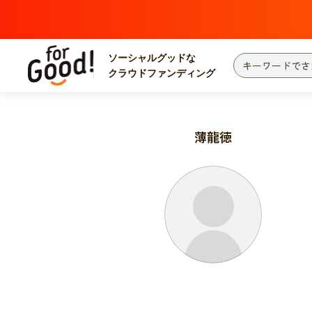
ソーシャルグッドな
クラウドファンディング
プロジェクトからさがす
注目
新着
薄龍徳
カテゴリーからさがす
国際協力
医療
災害
社会貢献
北海道・東北
地域からさがす
関東
中部
近畿