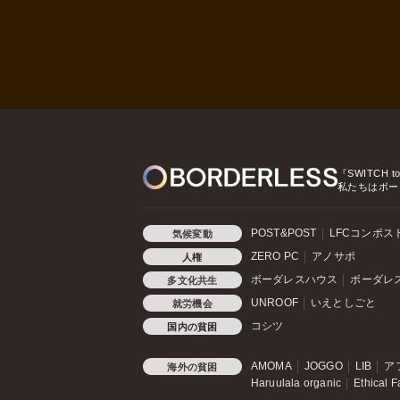
『SWITCH t
私たちはボー
POST&POST
LFCコンポス
気候変動
ZERO PC
アノサポ
人権
ボーダレスハウス
ボーダレ
多文化共生
UNROOF
いえとしごと
就労機会
コシツ
国内の貧困
AMOMA
JOGGO
LIB
ア
海外の貧困
Haruulala organic
Ethical F