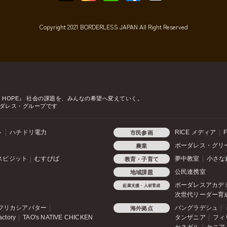
Copyright 2021 BORDERLESS JAPAN All Right Reserved
o HOPE』
社会の課題を、みんなの希望へ変えていく。
ダレス・グループです
ト
ハチドリ電力
RICE メディア
F
市民参画
ボーダレス・グリ
農業
スビジット
むすびば
夢中教室
小さな
教育・子育て
公民連携室
地域課題
ボーダレスアカデ
起業支援・人材育成
次世代リーダー育
フリカシアバター
バングラデシュ
海外拠点
actory
TAO's NATIVE CHICKEN
タンザニア
フィ