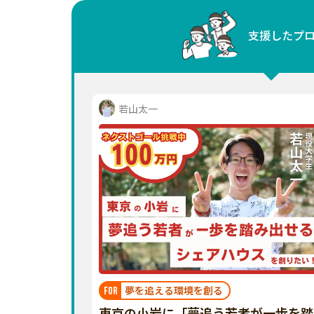
中国
支援したプ
四国
九州・沖縄
若山太一
夢を追える環境を創る
FOR
東京の小岩に「夢追う若者が一歩を踏