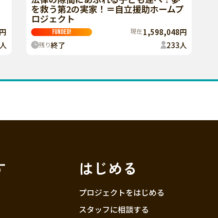
を救う第2の実家！＝自立援助ホームプ
ロジェクト
2円
現在
1,598,048円
FUNDED!
人
終了
233
人
残り
す
はじめる
プロジェクトをはじめる
スタッフに相談する