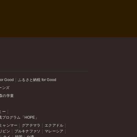
or Good
ふるさと納税 for Good
ーンズ
森の学童
ミー
成プログラム「HOPE」
ミャンマー
グアテマラ
エクアドル
リピン
ブルキナファソ
マレーシア