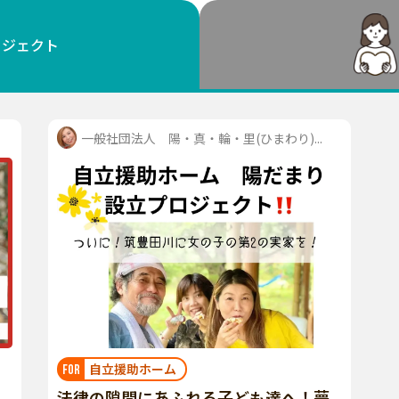
鳥取
島根
岡山
広島
山口
ロジェクト
徳島
香川
愛媛
高知
福岡
佐賀
長崎
熊本
大分
宮崎
鹿児島
沖縄
一般社団法人 陽・真・輪・里(ひまわり)...
自立援助ホーム
FOR
法律の隙間にあふれる子ども達へ！夢