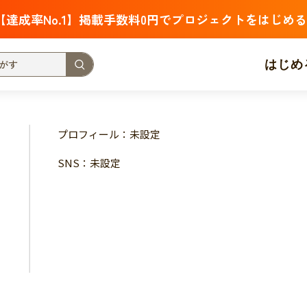
【達成率No.1】掲載手数料0円でプロジェクトをはじめる
はじめ
支援金額が多い
支援人数が多い
終了日が近い
プロフィール：未設定
・福祉
子ども・教育
動物
地域活性
フード・農業
SNS：未設定
北海道
青森
岩手
宮城
秋田
山形
福島
茨城
栃木
群馬
埼玉
千葉
東京
神奈川
新潟
富山
石川
福井
山梨
長野
岐阜
静岡
愛
三重
滋賀
京都
大阪
兵庫
奈良
和歌山