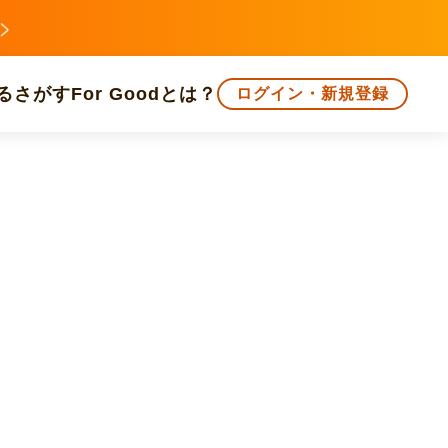
る
さがす
For Goodとは？
ログイン・新規登録
文化
環境・エシカル
人権・マイノリティ
知