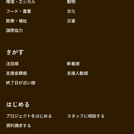
近畿
環境・エシカル
動物
三重
フード・農業
文化
滋賀
医療・福祉
災害
京都
国際協力
大阪
兵庫
さがす
奈良
和歌山
注目順
新着順
中国
支援金額順
支援人数順
鳥取
終了日が近い順
島根
岡山
はじめる
広島
山口
プロジェクトをはじめる
スタッフに相談する
四国
資料請求する
徳島