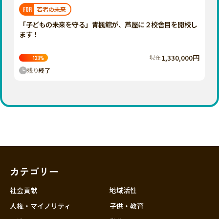
福岡
佐賀
長崎
熊本
大分
埼玉
若者の未来
FOR
宮崎
鹿児島
沖縄
千葉
「子どもの未来を守る」青楓館が、芦屋に２校舎目を開校し
ます！
東京
神奈川
現在
1,330,000円
133
%
中部
残り
終了
新潟
富山
石川
福井
山梨
長野
カテゴリー
岐阜
静岡
社会貢献
地域活性
愛知
人権・マイノリティ
子供・教育