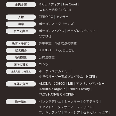
RICE メディア
For Good
市民参画
ふるさと納税 for Good
ZERO PC
アノサポ
人権
ボーダレス・グリーンズ
農業
ボーダレスハウス
ボーダレスビジット
多文化共生
むすびば
夢中教室
小さな森の学童
教育・子育て
UNROOF
いえとしごと
就労機会
公民連携室
地域課題
コシツ
国内の貧困
ボーダレスアカデミー
起業支援・人材育成
次世代リーダー育成プログラム「HOPE」
AMOMA
JOGGO
LIB
アフリカシアバター
海外の貧困
Haruulala organic
Ethical Factory
TAO's NATIVE CHICKEN
バングラデシュ
ミャンマー
グアテマラ
海外拠点
エクアドル
タンザニア
フィリピン
ブルキナファソ
マレーシア
セネガル
ケニア