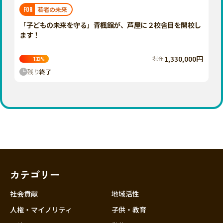
福岡
佐賀
長崎
熊本
大分
埼玉
若者の未来
FOR
宮崎
鹿児島
沖縄
千葉
「子どもの未来を守る」青楓館が、芦屋に２校舎目を開校し
ます！
東京
神奈川
現在
1,330,000円
133
%
中部
残り
終了
新潟
富山
石川
福井
山梨
長野
カテゴリー
岐阜
静岡
社会貢献
地域活性
愛知
人権・マイノリティ
子供・教育