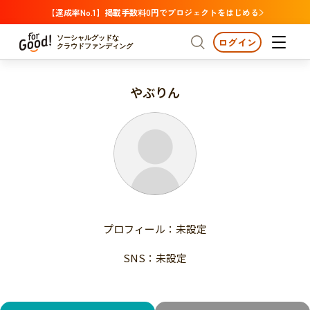
【達成率No.1】掲載手数料0円でプロジェクトをはじめる
ソーシャルグッドな
ログイン
クラウドファンディング
やぶりん
プロジェクトからさがす
注目
新着
支援金額が多い
プロジェクトからさがす
注目
新着
支援人数が多い
終了日が近い
支援金額が多い
カテゴリーからさがす
支援人数が多い
国際協力
医療・福祉
子ども・教育
終了日が近い
動物
地域活性
フード・農業
文化
カテゴリーからさがす
国際協力
プロフィール：未設定
環境・エシカル
人権・マイノリティ
医療・福祉
災害
社会貢献
SNS：未設定
子ども・教育
動物
地域からさがす
地域活性
北海道・東北
フード・農業
文化
北海道
青森
岩手
宮城
秋田