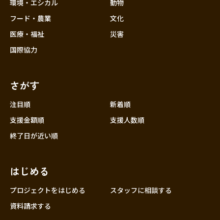
近畿
環境・エシカル
動物
三重
フード・農業
文化
滋賀
医療・福祉
災害
京都
国際協力
大阪
兵庫
さがす
奈良
和歌山
注目順
新着順
中国
支援金額順
支援人数順
鳥取
終了日が近い順
島根
岡山
はじめる
広島
山口
プロジェクトをはじめる
スタッフに相談する
四国
資料請求する
徳島