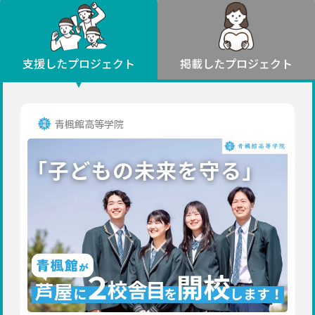
環境・エシカル
山形
福島
人権・マイノリティ
関東
災害
社会貢献
茨城
栃木
群馬
埼玉
千葉
支援したプロジェクト
掲載したプロジェクト
北海道・東北
東京
神奈川
地域からさがす
北海道
中部
青森
新潟
富山
石川
福井
山梨
青楓館高等学院
岩手
長野
岐阜
静岡
愛知
宮城
近畿
秋田
三重
滋賀
京都
大阪
兵庫
山形
奈良
和歌山
中国
福島
鳥取
島根
岡山
広島
山口
関東
茨城
四国
栃木
徳島
香川
愛媛
高知
九州・沖縄
群馬