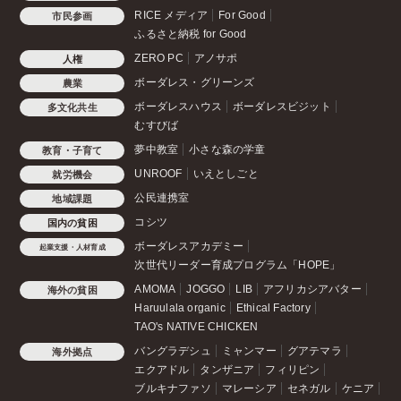
RICE メディア
For Good
市民参画
ふるさと納税 for Good
ZERO PC
アノサポ
人権
ボーダレス・グリーンズ
農業
ボーダレスハウス
ボーダレスビジット
多文化共生
むすびば
夢中教室
小さな森の学童
教育・子育て
UNROOF
いえとしごと
就労機会
公民連携室
地域課題
コシツ
国内の貧困
ボーダレスアカデミー
起業支援・人材育成
次世代リーダー育成プログラム「HOPE」
AMOMA
JOGGO
LIB
アフリカシアバター
海外の貧困
Haruulala organic
Ethical Factory
TAO's NATIVE CHICKEN
バングラデシュ
ミャンマー
グアテマラ
海外拠点
エクアドル
タンザニア
フィリピン
ブルキナファソ
マレーシア
セネガル
ケニア