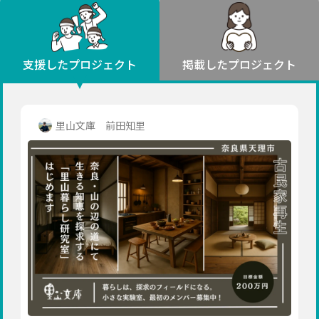
環境・エシカル
山形
福島
人権・マイノリティ
関東
災害
社会貢献
茨城
栃木
群馬
埼玉
千葉
支援したプロジェクト
掲載したプロジェクト
北海道・東北
東京
神奈川
地域からさがす
北海道
中部
青森
新潟
富山
石川
福井
山梨
里山文庫 前田知里
岩手
長野
岐阜
静岡
愛知
宮城
近畿
秋田
三重
滋賀
京都
大阪
兵庫
山形
奈良
和歌山
中国
福島
鳥取
島根
岡山
広島
山口
関東
茨城
四国
栃木
徳島
香川
愛媛
高知
九州・沖縄
群馬