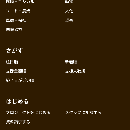
近畿
環境・エシカル
動物
三重
フード・農業
文化
滋賀
医療・福祉
災害
京都
国際協力
大阪
兵庫
さがす
奈良
和歌山
注目順
新着順
中国
支援金額順
支援人数順
鳥取
終了日が近い順
島根
岡山
はじめる
広島
山口
プロジェクトをはじめる
スタッフに相談する
四国
資料請求する
徳島