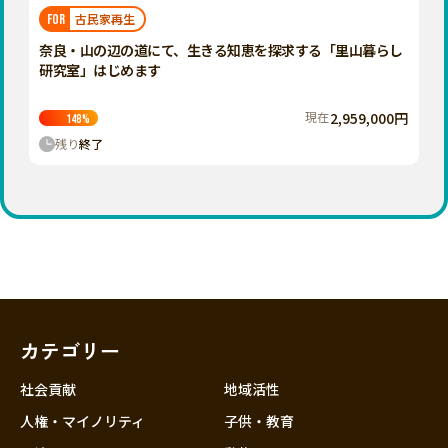
福岡
佐賀
長崎
熊本
大分
埼玉
古民家再生
FOR
宮崎
鹿児島
沖縄
千葉
奈良・山の辺の道にて、生きる知恵を探求する「里山暮らし
研究室」はじめます
東京
神奈川
現在
2,959,000円
148
%
中部
残り
終了
新潟
富山
石川
福井
山梨
長野
カテゴリー
岐阜
静岡
社会貢献
地域活性
愛知
人権・マイノリティ
子供・教育