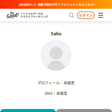
【達成率No.1】掲載手数料0円でプロジェクトをはじめる
ソーシャルグッドな
ログイン
クラウドファンディング
Saku
プロジェクトからさがす
注目
新着
支援金額が多い
プロジェクトからさがす
注目
新着
支援人数が多い
終了日が近い
支援金額が多い
カテゴリーからさがす
支援人数が多い
国際協力
医療・福祉
子ども・教育
終了日が近い
動物
地域活性
フード・農業
文化
カテゴリーからさがす
国際協力
プロフィール：未設定
環境・エシカル
人権・マイノリティ
医療・福祉
災害
社会貢献
SNS：未設定
子ども・教育
動物
地域からさがす
地域活性
北海道・東北
フード・農業
文化
北海道
青森
岩手
宮城
秋田