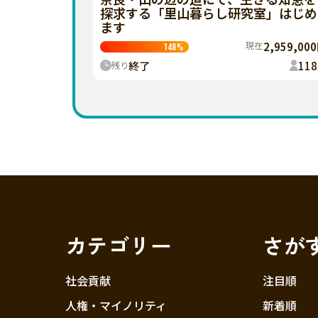
探求する「里山暮らし研究室」はじめ
ます
現在
2,959,00
148
%
終了
118
残り
カテゴリー
さが
社会貢献
注目順
人権・マイノリティ
新着順