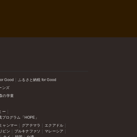
or Good
ふるさと納税 for Good
ーンズ
森の学童
ミー
成プログラム「HOPE」
ミャンマー
グアテマラ
エクアドル
リピン
ブルキナファソ
マレーシア