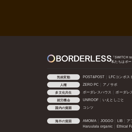
『SWITCH t
私たちはボー
POST&POST
LFCコンポス
気候変動
ZERO PC
アノサポ
人権
ボーダレスハウス
ボーダレ
多文化共生
UNROOF
いえとしごと
就労機会
コシツ
国内の貧困
AMOMA
JOGGO
LIB
ア
海外の貧困
Haruulala organic
Ethical F