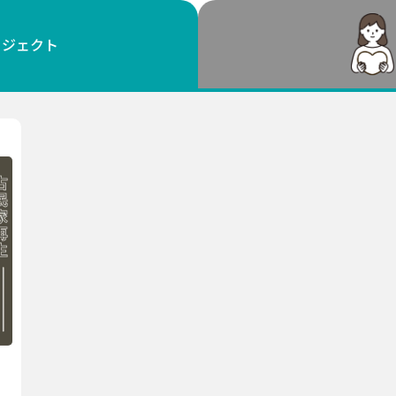
鳥取
島根
岡山
広島
山口
ロジェクト
徳島
香川
愛媛
高知
福岡
佐賀
長崎
熊本
大分
宮崎
鹿児島
沖縄