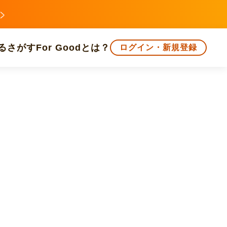
る
さがす
For Goodとは？
ログイン・新規登録
文化
環境・エシカル
人権・マイノリティ
知