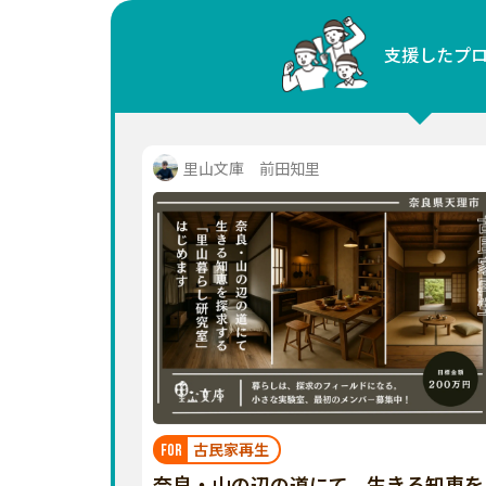
中国
支援したプ
四国
九州・沖縄
里山文庫 前田知里
古民家再生
FOR
奈良・山の辺の道にて、生きる知恵を