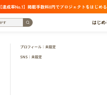
【達成率No.1】掲載手数料0円でプロジェクトをはじめる
はじめ
支援金額が多い
支援人数が多い
終了日が近い
プロフィール：未設定
・福祉
子ども・教育
動物
地域活性
フード・農業
SNS：未設定
北海道
青森
岩手
宮城
秋田
山形
福島
茨城
栃木
群馬
埼玉
千葉
東京
神奈川
新潟
富山
石川
福井
山梨
長野
岐阜
静岡
愛
三重
滋賀
京都
大阪
兵庫
奈良
和歌山