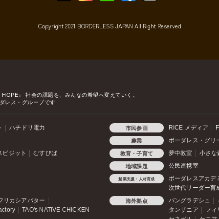
Copyright 2021 BORDERLESS JAPAN All Right Reserved
o HOPE』
社会の課題を、みんなの希望へ変えていく。
ダレス・グループです
ト
ハチドリ電力
RICE メディア
F
市民参画
ボーダレス・グリ
農業
スビジット
むすびば
夢中教室
小さな
教育・子育て
公民連携室
地域課題
ボーダレスアカデ
起業支援・人材育成
次世代リーダー育
フリカシアバター
バングラデシュ
海外拠点
actory
TAO's NATIVE CHICKEN
タンザニア
フィ