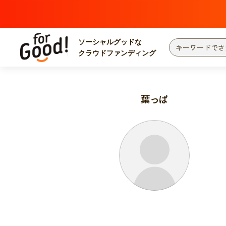
ソーシャルグッドな
クラウドファンディング
プロジェクトからさがす
注目
新着
葉っぱ
カテゴリーからさがす
国際協力
医療
災害
社会貢献
北海道・東北
地域からさがす
関東
中部
近畿