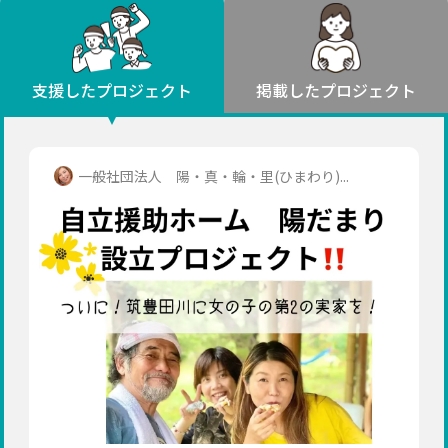
環境・エシカル
山形
福島
人権・マイノリティ
関東
災害
社会貢献
茨城
栃木
群馬
埼玉
千葉
支援したプロジェクト
掲載したプロジェクト
北海道・東北
東京
神奈川
地域からさがす
北海道
中部
青森
新潟
富山
石川
福井
山梨
一般社団法人 陽・真・輪・里(ひまわり)...
岩手
長野
岐阜
静岡
愛知
宮城
近畿
秋田
三重
滋賀
京都
大阪
兵庫
山形
奈良
和歌山
中国
福島
鳥取
島根
岡山
広島
山口
関東
茨城
四国
栃木
徳島
香川
愛媛
高知
九州・沖縄
群馬