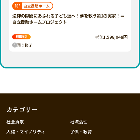
福岡
佐賀
長崎
熊本
大分
埼玉
自立援助ホーム
FOR
宮崎
鹿児島
沖縄
千葉
法律の隙間にあふれる子ども達へ！夢を救う第2の実家！＝
自立援助ホームプロジェクト
東京
神奈川
現在
1,598,048円
FUNDED!
中部
残り
終了
新潟
富山
石川
福井
山梨
長野
カテゴリー
岐阜
静岡
社会貢献
地域活性
愛知
人権・マイノリティ
子供・教育