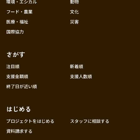
近畿
環境・エシカル
動物
三重
フード・農業
文化
滋賀
医療・福祉
災害
京都
国際協力
大阪
兵庫
さがす
奈良
和歌山
注目順
新着順
中国
支援金額順
支援人数順
鳥取
終了日が近い順
島根
岡山
はじめる
広島
山口
プロジェクトをはじめる
スタッフに相談する
四国
資料請求する
徳島