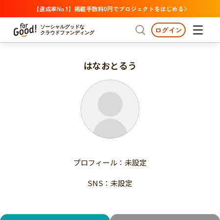
【達成率No.1】掲載手数料0円でプロジェクトをはじめる
ソーシャルグッドな
ログイン
クラウドファンディング
はなおとるう
プロジェクトからさがす
注目
新着
支援金額が多い
プロジェクトからさがす
注目
新着
支援人数が多い
終了日が近い
支援金額が多い
カテゴリーからさがす
支援人数が多い
国際協力
医療・福祉
子ども・教育
終了日が近い
動物
地域活性
フード・農業
文化
カテゴリーからさがす
国際協力
プロフィール：未設定
環境・エシカル
人権・マイノリティ
医療・福祉
災害
社会貢献
SNS：未設定
子ども・教育
動物
地域からさがす
地域活性
北海道・東北
フード・農業
文化
北海道
青森
岩手
宮城
秋田