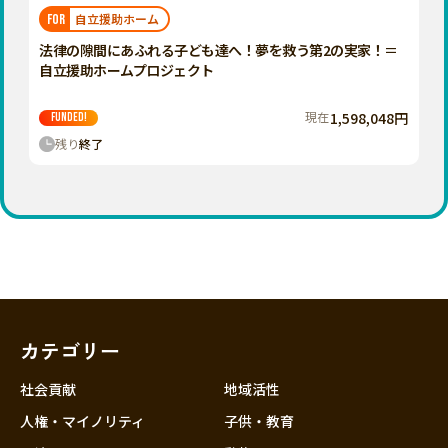
福岡
佐賀
長崎
熊本
大分
埼玉
自立援助ホーム
FOR
宮崎
鹿児島
沖縄
千葉
法律の隙間にあふれる子ども達へ！夢を救う第2の実家！＝
自立援助ホームプロジェクト
東京
神奈川
現在
1,598,048円
FUNDED!
中部
残り
終了
新潟
富山
石川
福井
山梨
長野
カテゴリー
岐阜
静岡
社会貢献
地域活性
愛知
人権・マイノリティ
子供・教育