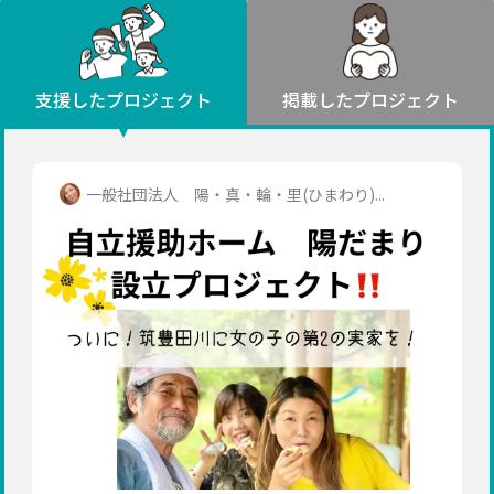
環境・エシカル
山形
福島
人権・マイノリティ
関東
災害
社会貢献
茨城
栃木
群馬
埼玉
千葉
支援したプロジェクト
掲載したプロジェクト
北海道・東北
東京
神奈川
地域からさがす
北海道
中部
青森
新潟
富山
石川
福井
山梨
一般社団法人 陽・真・輪・里(ひまわり)...
岩手
長野
岐阜
静岡
愛知
宮城
近畿
秋田
三重
滋賀
京都
大阪
兵庫
山形
奈良
和歌山
中国
福島
鳥取
島根
岡山
広島
山口
関東
茨城
四国
栃木
徳島
香川
愛媛
高知
九州・沖縄
群馬