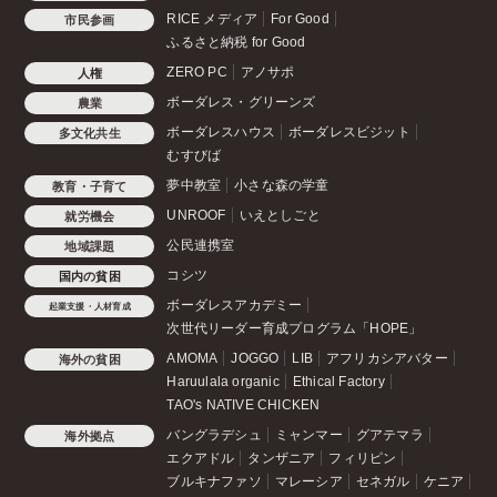
RICE メディア
For Good
市民参画
ふるさと納税 for Good
ZERO PC
アノサポ
人権
ボーダレス・グリーンズ
農業
ボーダレスハウス
ボーダレスビジット
多文化共生
むすびば
夢中教室
小さな森の学童
教育・子育て
UNROOF
いえとしごと
就労機会
公民連携室
地域課題
コシツ
国内の貧困
ボーダレスアカデミー
起業支援・人材育成
次世代リーダー育成プログラム「HOPE」
AMOMA
JOGGO
LIB
アフリカシアバター
海外の貧困
Haruulala organic
Ethical Factory
TAO's NATIVE CHICKEN
バングラデシュ
ミャンマー
グアテマラ
海外拠点
エクアドル
タンザニア
フィリピン
ブルキナファソ
マレーシア
セネガル
ケニア