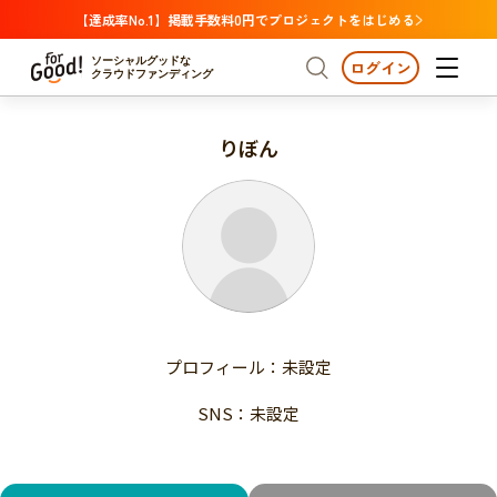
【達成率No.1】掲載手数料0円でプロジェクトをはじめる
ソーシャルグッドな
ログイン
クラウドファンディング
りぼん
プロジェクトからさがす
注目
新着
支援金額が多い
プロジェクトからさがす
注目
新着
支援人数が多い
終了日が近い
支援金額が多い
カテゴリーからさがす
支援人数が多い
国際協力
医療・福祉
子ども・教育
終了日が近い
動物
地域活性
フード・農業
文化
カテゴリーからさがす
国際協力
プロフィール：未設定
環境・エシカル
人権・マイノリティ
医療・福祉
災害
社会貢献
SNS：未設定
子ども・教育
動物
地域からさがす
地域活性
北海道・東北
フード・農業
文化
北海道
青森
岩手
宮城
秋田