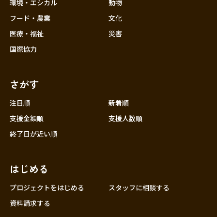
近畿
環境・エシカル
動物
三重
フード・農業
文化
滋賀
医療・福祉
災害
京都
国際協力
大阪
兵庫
さがす
奈良
和歌山
注目順
新着順
中国
支援金額順
支援人数順
鳥取
終了日が近い順
島根
岡山
はじめる
広島
山口
プロジェクトをはじめる
スタッフに相談する
四国
資料請求する
徳島