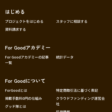
近畿
三重
滋賀
はじめる
京都
プロジェクトをはじめる
スタッフに相談する
大阪
資料請求する
兵庫
奈良
For Goodアカデミー
和歌山
For Goodアカデミーの記事
統計データ
中国
鳥取
一覧
島根
岡山
For Goodについて
広島
ForGoodとは
特定商取引法に基づく表記
山口
掲載手数料0円の仕組み
クラウドファンディング運営会
四国
社
徳島
グッド隊とは
採用情報