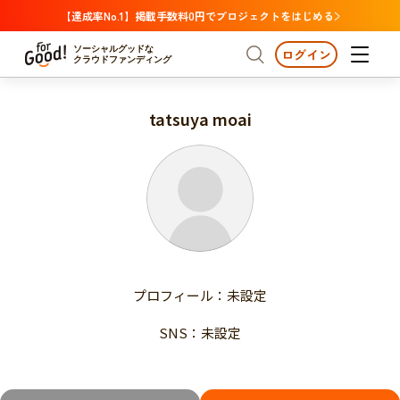
【達成率No.1】掲載手数料0円でプロジェクトをはじめる
ソーシャルグッドな
ログイン
クラウドファンディング
tatsuya moai
プロジェクトからさがす
注目
新着
支援金額が多い
プロジェクトからさがす
注目
新着
支援人数が多い
終了日が近い
支援金額が多い
カテゴリーからさがす
支援人数が多い
国際協力
医療・福祉
子ども・教育
終了日が近い
動物
地域活性
フード・農業
文化
カテゴリーからさがす
国際協力
プロフィール：未設定
環境・エシカル
人権・マイノリティ
医療・福祉
災害
社会貢献
SNS：未設定
子ども・教育
動物
地域からさがす
地域活性
北海道・東北
フード・農業
文化
北海道
青森
岩手
宮城
秋田