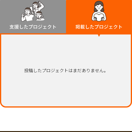
環境・エシカル
山形
福島
人権・マイノリティ
関東
災害
社会貢献
茨城
栃木
群馬
埼玉
千葉
支援したプロジェクト
掲載したプロジェクト
北海道・東北
東京
神奈川
地域からさがす
北海道
中部
青森
新潟
富山
石川
福井
山梨
岩手
長野
岐阜
静岡
愛知
宮城
近畿
投稿したプロジェクトはまだありません。
秋田
三重
滋賀
京都
大阪
兵庫
山形
奈良
和歌山
中国
福島
鳥取
島根
岡山
広島
山口
関東
茨城
四国
栃木
徳島
香川
愛媛
高知
九州・沖縄
群馬