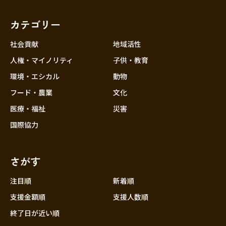
福岡
佐賀
長崎
熊本
大分
埼玉
宮崎
鹿児島
沖縄
千葉
カテゴリー
東京
社会貢献
地域活性
神奈川
人権・マイノリティ
子供・教育
中部
新潟
環境・エシカル
動物
フード・農業
文化
富山
医療・福祉
災害
石川
国際協力
福井
山梨
さがす
長野
岐阜
注目順
新着順
静岡
支援金額順
支援人数順
愛知
終了日が近い順