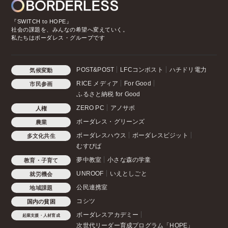
『SWITCH to HOPE』
社会の課題を、みんなの希望へ変えていく。
私たちはボーダレス・グループです
POST&POST
LFCコンポスト
ハチドリ電力
気候変動
RICE メディア
For Good
市民参画
ふるさと納税 for Good
ZERO PC
アノサポ
人権
ボーダレス・グリーンズ
農業
ボーダレスハウス
ボーダレスビジット
多文化共生
むすびば
夢中教室
小さな森の学童
教育・子育て
UNROOF
いえとしごと
就労機会
公民連携室
地域課題
コシツ
国内の貧困
ボーダレスアカデミー
起業支援・人材育成
次世代リーダー育成プログラム「HOPE」