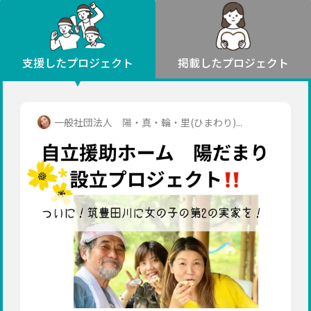
環境・エシカル
山形
福島
人権・マイノリティ
関東
災害
社会貢献
茨城
栃木
群馬
埼玉
千葉
支援したプロジェクト
掲載したプロジェクト
北海道・東北
東京
神奈川
地域からさがす
北海道
中部
青森
新潟
富山
石川
福井
山梨
一般社団法人 陽・真・輪・里(ひまわり)...
岩手
長野
岐阜
静岡
愛知
宮城
近畿
秋田
三重
滋賀
京都
大阪
兵庫
山形
奈良
和歌山
中国
福島
鳥取
島根
岡山
広島
山口
関東
茨城
四国
栃木
徳島
香川
愛媛
高知
九州・沖縄
群馬