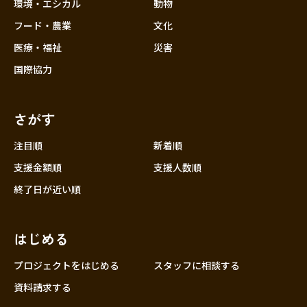
近畿
環境・エシカル
動物
三重
フード・農業
文化
滋賀
医療・福祉
災害
京都
国際協力
大阪
兵庫
さがす
奈良
和歌山
注目順
新着順
中国
支援金額順
支援人数順
鳥取
終了日が近い順
島根
岡山
はじめる
広島
山口
プロジェクトをはじめる
スタッフに相談する
四国
資料請求する
徳島