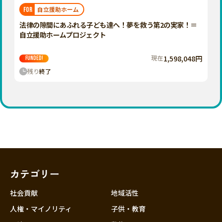
福岡
佐賀
長崎
熊本
大分
埼玉
自立援助ホーム
FOR
宮崎
鹿児島
沖縄
千葉
法律の隙間にあふれる子ども達へ！夢を救う第2の実家！＝
自立援助ホームプロジェクト
東京
神奈川
現在
1,598,048円
FUNDED!
中部
残り
終了
新潟
富山
石川
福井
山梨
長野
カテゴリー
岐阜
静岡
社会貢献
地域活性
愛知
人権・マイノリティ
子供・教育