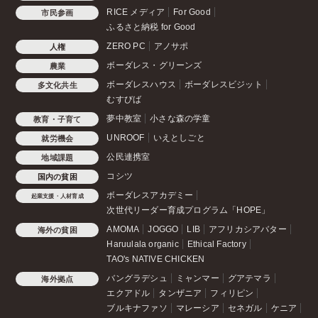
RICE メディア
For Good
市民参画
ふるさと納税 for Good
ZERO PC
アノサポ
人権
ボーダレス・グリーンズ
農業
ボーダレスハウス
ボーダレスビジット
多文化共生
むすびば
夢中教室
小さな森の学童
教育・子育て
UNROOF
いえとしごと
就労機会
公民連携室
地域課題
コシツ
国内の貧困
ボーダレスアカデミー
起業支援・人材育成
次世代リーダー育成プログラム「HOPE」
AMOMA
JOGGO
LIB
アフリカシアバター
海外の貧困
Haruulala organic
Ethical Factory
TAO's NATIVE CHICKEN
バングラデシュ
ミャンマー
グアテマラ
海外拠点
エクアドル
タンザニア
フィリピン
ブルキナファソ
マレーシア
セネガル
ケニア