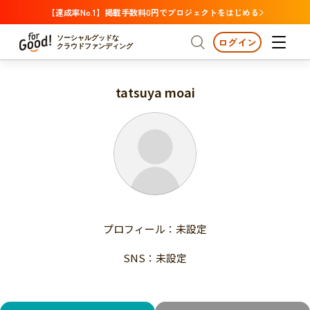
【達成率No.1】掲載手数料0円でプロジェクトをはじめる
ソーシャルグッドな
ログイン
クラウドファンディング
tatsuya moai
プロジェクトからさがす
注目
新着
支援金額が多い
プロジェクトからさがす
注目
新着
支援人数が多い
終了日が近い
支援金額が多い
カテゴリーからさがす
支援人数が多い
国際協力
医療・福祉
子ども・教育
終了日が近い
動物
地域活性
フード・農業
文化
カテゴリーからさがす
国際協力
プロフィール：未設定
環境・エシカル
人権・マイノリティ
医療・福祉
災害
社会貢献
SNS：未設定
子ども・教育
動物
地域からさがす
地域活性
北海道・東北
フード・農業
文化
北海道
青森
岩手
宮城
秋田